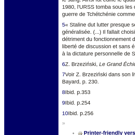
1980, l'URSS tomba sous les 
guerre de Tchétchénie commen
5
« Staline dut lutter presque s
généralisée. (...) Il fallait cho
détriment du fonctionnement de 
liberté de discussion et sans 
à la dictature personnelle de S
6
Z. Brzeziński,
Le Grand Échi
7
Voir Z. Brzeziński dans son l
Bayard, p. 230.
8
Ibid. p.353
9
Ibid. p.254
10
Ibid. p.256
»
Printer-friendly ver