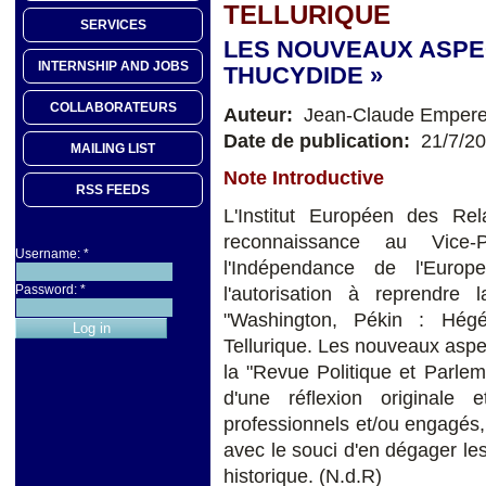
TELLURIQUE
SERVICES
LES NOUVEAUX ASPEC
INTERNSHIP AND JOBS
THUCYDIDE »
COLLABORATEURS
Auteur:
Jean-Claude Empere
Date de publication:
21/7/2
MAILING LIST
Note Introductive
RSS FEEDS
L'Institut Européen des Rel
reconnaissance au Vice-
Username:
*
l'Indépendance de l'Euro
Password:
*
l'autorisation à reprendre 
"Washington, Pékin : Hég
Tellurique. Les nouveaux aspe
la "Revue Politique et Parleme
d'une réflexion originale 
professionnels et/ou engagés, q
avec le souci d'en dégager les
historique. (N.d.R)