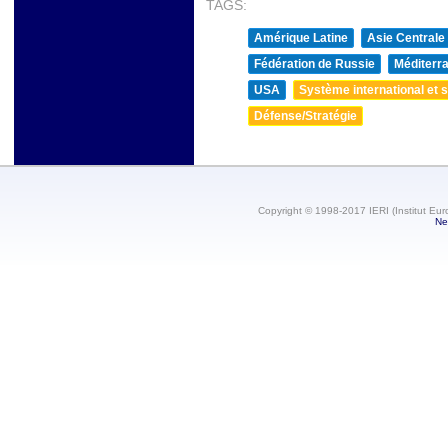
TAGS:
Amérique Latine
Asie Centrale
Fédération de Russie
Méditerra
USA
Système international et st
Défense/Stratégie
Copyright © 1998-2017 IERI (Institut Eur
Ne