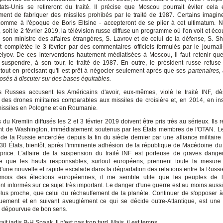
ats-Unis se retireront du traité. Il précise que Moscou pourrait éviter cela
ent de fabriquer des missiles prohibés par le traité de 1987. Certains imagin
omme à l'époque de Boris Eltsine - accepteront de se plier à cet ultimatum. N
soit le 2 février 2019, la télévision russe diffuse un programme où l'on voit et éc
 son ministre des affaires étrangères, S. Lavrov et de celui de la défense, S. Sh
t complétée le 3 février par des commentaires officiels formulés par le journal
selyov. De ces interventions hautement médiatisées à Moscou, il faut retenir qu
suspendre, à son tour, le traité de 1987. En outre, le président russe refuse 
 tout en précisant qu'il est prêt à négocier seulement après que ses
partenaires,
osés à discuter sur des bases équitables.
es Russes accusent les Américains d'avoir, eux-mêmes, violé le traité INF, 
 des drones militaires comparables aux missiles de croisière et, en 2014, en ins
issiles en Pologne et en Roumanie.
du Kremlin diffusés les 2 et 3 février 2019 doivent être pris très au sérieux. Ils
nt de Washington, immédiatement soutenus par les États membres de l'OTAN. L
 de la Russie encerclée depuis la fin du siècle dernier par une alliance militaire
 (30 États, bientôt, après l'imminente adhésion de la république de Macédoine du 
rice. L'affaire de la suspension du traité INF est porteuse de graves dangers
le que les hauts responsables, surtout européens, prennent toute la mesure 
'une nouvelle et rapide escalade dans la dégradation des relations entre la Russie
mois des élections européennes, il me semble utile que les peuples de l
nt informés sur ce sujet très important. Le danger d'une guerre est au moins aussi 
plus proche, que celui du réchauffement de la planète. Continuer de s'opposer à
uement et en suivant aveuglément ce qui se décide outre-Atlantique, est une 
, dépourvue de bon sens.
t jadis P-H Spaak, Il n'est pas trop tard. Mais, il est temps.