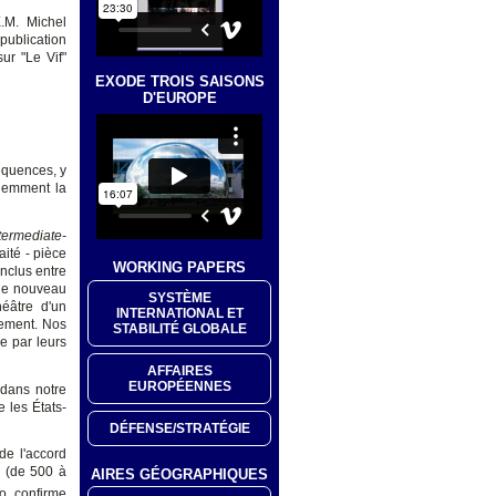
E.M. Michel
publication
ur "Le Vif"
EXODE TROIS SAISONS
D'EUROPE
séquences, y
idemment la
termediate-
ité - pièce
WORKING PAPERS
onclus entre
nde nouveau
SYSTÈME
héâtre d'un
INTERNATIONAL ET
gement. Nos
STABILITÉ GLOBALE
e par leurs
AFFAIRES
EUROPÉENNES
 dans notre
e les États-
DÉFENSE/STRATÉGIE
de l'accord
e (de 500 à
AIRES GÉOGRAPHIQUES
o, confirme