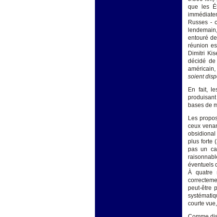
que les Ét
immédiatem
Russes - c
lendemain, 
entouré de
réunion es
Dimitri Ki
décidé de 
américain,
soient disp
En fait, l
produisant
bases de m
Les propos 
ceux vena
obsidional
plus forte
pas un cap
raisonnab
éventuels d
À quatre 
correcteme
peut-être 
systématiq
courte vue
Comme disai