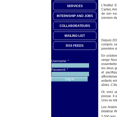
L'Institut
SERVICES
Carlier, A
de son ess
INTERNSHIP AND JOBS
(version di
COLLABORATEURS
MAILING LIST
Depuis 2016
compris ce
RSS FEEDS
première v
En octobre 
range Nucl
Username:
*
essentielle
les deux g
Password:
*
et pacifiq
affronteme
enfants en
aînés. C'ét
Or, voici 
presse. Il 
Unis se reti
Les Améric
bilatéral 
5.500 km) 