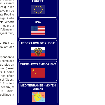
EUROPE
 en cessant
ent que les
aïveté ! Le
oute Poutine
oigu. Cette
iste
vedette
USA
e Poutine a
l'ultimatum
 ayant muri,
FÉDÉRATION DE RUSSIE
dès 1999 en
tallant des
 répondent à
e complexe
CHINE - EXTRÊME ORIENT
 de plus en
nord) n'est
. Il serait
des périls
 et l'Ouest.
'UE soient
MÉDITÉRRANÉE - MOYEN
sérieux, et
ORIENT
 la Russie,
politique à