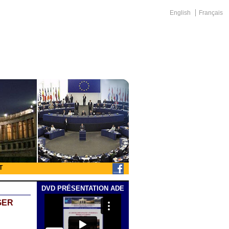
English
Français
T
DVD PRÉSENTATION ADE
GER