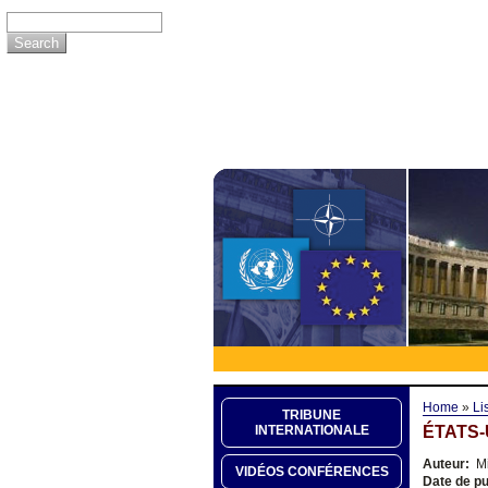
Home
»
Li
TRIBUNE
ÉTATS-
INTERNATIONALE
Auteur:
Mi
VIDÉOS CONFÉRENCES
Date de pu