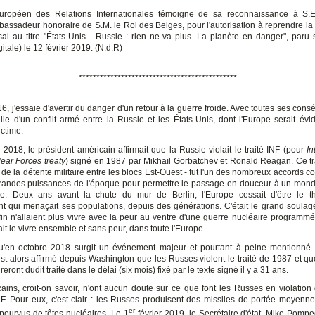
 Européen des Relations Internationales témoigne de sa reconnaissance à S.
mbassadeur honoraire de S.M. le Roi des Belges, pour l'autorisation à reprendre la 
ai au titre "États-Unis - Russie : rien ne va plus. La planète en danger", paru s
gitale) le 12 février 2019. (N.d.R)
*********************************************
, j'essaie d'avertir du danger d'un retour à la guerre froide. Avec toutes ses con
lle d'un conflit armé entre la Russie et les États-Unis, dont l'Europe serait év
ictime.
2018, le président américain affirmait que la Russie violait le traité INF (pour
In
ear Forces treaty
) signé en 1987 par Mikhaïl Gorbatchev et Ronald Reagan. Ce tra
 de la détente militaire entre les blocs Est-Ouest - fut l'un des nombreux accords c
randes puissances de l'époque pour permettre le passage en douceur à un mo
ue. Deux ans avant la chute du mur de Berlin, l'Europe cessait d'être le t
nt qui menaçait ses populations, depuis des générations. C'était le grand soula
fin n'allaient plus vivre avec la peur au ventre d'une guerre nucléaire programmé
ait le vivre ensemble et sans peur, dans toute l'Europe.
qu'en octobre 2018 surgit un événement majeur et pourtant à peine mentionné
est alors affirmé depuis Washington que les Russes violent le traité de 1987 et qu
reront dudit traité dans le délai (six mois) fixé par le texte signé il y a 31 ans.
ains, croit-on savoir, n'ont aucun doute sur ce que font les Russes en violation 
INF. Pour eux, c'est clair : les Russes produisent des missiles de portée moyenn
er
pourvus de têtes nucléaires. Le 1
février 2019, le Secrétaire d'état, Mike Pompe