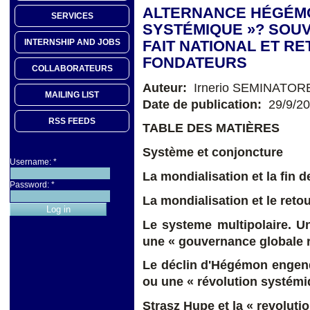
ALTERNANCE HÉGÉMO
SERVICES
SYSTÉMIQUE »? SOUV
FAIT NATIONAL ET R
INTERNSHIP AND JOBS
FONDATEURS
COLLABORATEURS
Auteur:
Irnerio SEMINATOR
MAILING LIST
Date de publication:
29/9/2
RSS FEEDS
TABLE DES MATIÈRES
Système et conjoncture
Username:
*
La mondialisation et la fin d
Password:
*
L
a mondialisation et le reto
Le systeme multipolaire. U
une « gouvernance globale 
Le déclin d'Hégémon engend
ou une « révolution systém
St
rasz Hupe et la « revoluti