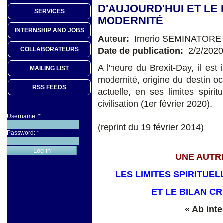
D'AUJOURD'HUI ET LE 
SERVICES
MODERNITÉ
INTERNSHIP AND JOBS
Auteur:
Irnerio SEMINATORE
Date de publication:
2/2/2020
COLLABORATEURS
A l'heure du Brexit-Day, il est i
MAILING LIST
modernité, origine du destin oc
RSS FEEDS
actuelle, en ses limites spiri
civilisation (1er février 2020).
Username:
*
(reprint du 19 février 2014)
Password:
*
UNE AUTRE
LES LIMITES SPIRITUE
ET LE BILAN C
« Ab inte