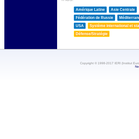
Amérique Latine
Asie Centrale
Fédération de Russie
Méditerran
USA
Système international et sta
Défense/Stratégie
Copyright © 1998-2017 IERI (Institut Eur
Ne