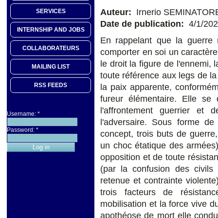
Auteur:
Irnerio SEMINATOR
SERVICES
Date de publication:
4/1/20
INTERNSHIP AND JOBS
En rappelant que la guerre 
COLLABORATEURS
comporter en soi un caractère 
le droit la figure de l'ennemi
MAILING LIST
toute référence aux legs de la
RSS FEEDS
la paix apparente, conforméme
fureur élémentaire. Elle se 
l'affrontement guerrier et 
Username:
*
l'adversaire. Sous forme de 
Password:
*
concept, trois buts de guerre, p
un choc étatique des armées),
opposition et de toute résistan
(par la confusion des civils
retenue et contrainte violente
trois facteurs de résistanc
mobilisation et la force vive 
apothéose de mort elle condu