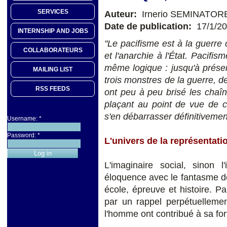
SERVICES
Auteur:
Irnerio SEMINATOR
Date de publication:
17/1/2
INTERNSHIP AND JOBS
"Le pacifisme est à la guerre
COLLABORATEURS
et l'anarchie à l'État. Pacif
même logique : jusqu'à prése
MAILING LIST
trois monstres de la guerre, de
RSS FEEDS
ont peu à peu brisé les chaîne
plaçant au point de vue de c
s'en débarrasser définitiveme
Username:
*
Password:
*
L'univers de la représentati
L'imaginaire social, sinon l
éloquence avec le fantasme de 
école, épreuve et histoire. Pa
par un rappel perpétuellemen
l'homme ont contribué à sa for