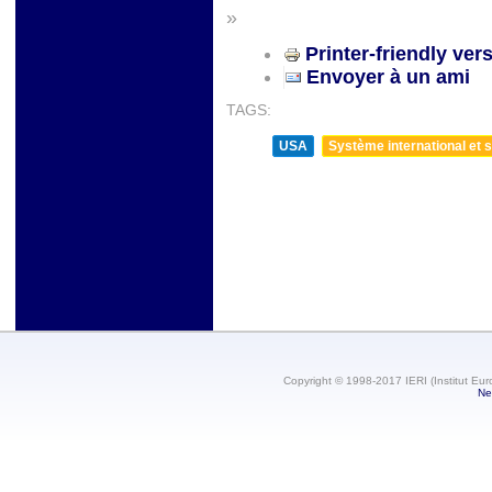
»
Printer-friendly ver
Envoyer à un ami
TAGS:
USA
Système international et st
Copyright © 1998-2017 IERI (Institut Eur
Ne