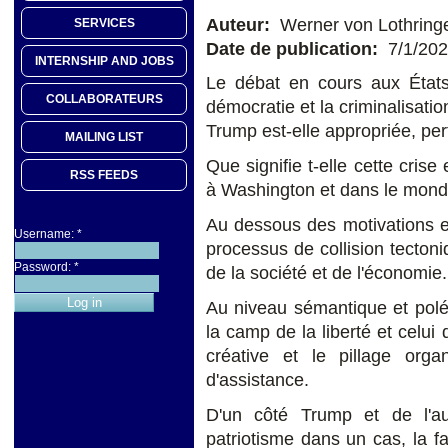
Auteur:
Werner von Lothring
SERVICES
Date de publication:
7/1/20
INTERNSHIP AND JOBS
Le débat en cours aux États
COLLABORATEURS
démocratie et la criminalisatio
Trump est-elle appropriée, pert
MAILING LIST
Que signifie t-elle cette crise
RSS FEEDS
à Washington et dans le mon
Au dessous des motivations e
Username:
*
processus de collision tecton
Password:
*
de la société et de l'économie.
Au niveau sémantique et polém
la camp de la liberté et celui 
créative et le pillage org
d'assistance.
D'un côté Trump et de l'aut
patriotisme dans un cas, la fa