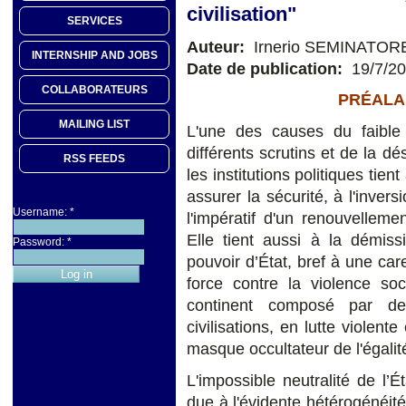
civilisation"
SERVICES
Auteur:
Irnerio SEMINATOR
INTERNSHIP AND JOBS
Date de publication:
19/7/2
COLLABORATEURS
PRÉALA
MAILING LIST
L'une des causes du faible 
différents scrutins et de la d
RSS FEEDS
les institutions politiques tien
assurer la sécurité, à l'inver
Username:
*
l'impératif d'un renouvellem
Elle tient aussi à la démiss
Password:
*
pouvoir d’État, bref à une ca
force contre la violence so
continent composé par de
civilisations, en lutte violent
masque occultateur de l'égalit
L'impossible neutralité de l’É
due à l'évidente hétérogénéité 