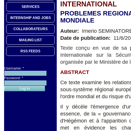
INTERNATIONAL
SERVICES
PROBLEMES REGIONA
INTERNSHIP AND JOBS
MONDIALE
COLLABORATEURS
Auteur:
Irnerio SEMINATOR
Date de publication:
11/6/2
MAILING LIST
Texte conçu en vue de sa p
RSS FEEDS
Internationale sur la Séc
organisée par le Ministère de
Username:
*
ABSTRACT
Password:
*
Ce texte examine les relation
sous-système régional europé
l'ordre mondial et du risque d'u
Il y décèle l'émergence d'un
essence, de la « gouvernance
d'Hégémon et à l'apparition 
met en évidence les chang