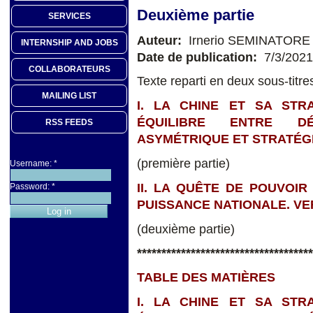
Deuxième partie
SERVICES
Auteur:
Irnerio SEMINATORE
INTERNSHIP AND JOBS
Date de publication:
7/3/2021
COLLABORATEURS
Texte reparti en deux sous-titre
MAILING LIST
I. LA CHINE ET SA STR
ÉQUILIBRE ENTRE DÉ
RSS FEEDS
ASYMÉTRIQUE ET STRATÉGI
(première partie)
Username:
*
II. LA QUÊTE DE POUVOIR
Password:
*
PUISSANCE NATIONALE. V
(deuxième partie)
************************************
TABLE DES MATIÈRES
I. LA CHINE ET SA STR