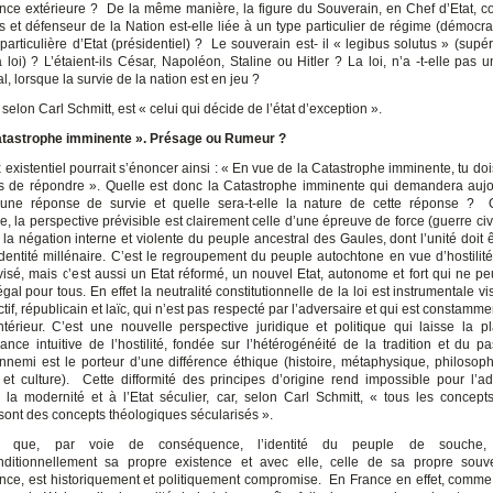
ce extérieure ? De la même manière, la figure du Souverain, en Chef d’Etat,
 et défenseur de la Nation est-elle liée à un type particulier de régime (démocra
articulière d’Etat (présidentiel) ? Le souverain est- il « legibus solutus » (supé
 loi) ? L’étaient-ils César, Napoléon, Staline ou Hitler ? La loi, n’a -t-elle pas 
l, lorsque la survie de la nation est en jeu ?
selon Carl Schmitt, est « celui qui décide de l’état d’exception ».
Catastrophe imminente ». Présage ou Rumeur ?
 existentiel pourrait s’énoncer ainsi : « En vue de la Catastrophe imminente, tu do
 de répondre ». Quelle est donc la Catastrophe imminente qui demandera aujo
une réponse de survie et quelle sera-t-elle la nature de cette réponse ? 
, la perspective prévisible est clairement celle d’une épreuve de force (guerre civi
 la négation interne et violente du peuple ancestral des Gaules, dont l’unité doit êt
dentité millénaire. C’est le regroupement du peuple autochtone en vue d’hostilité
 visé, mais c’est aussi un Etat réformé, un nouvel Etat, autonome et fort qui ne pe
égal pour tous. En effet la neutralité constitutionnelle de la loi est instrumentale vi
ctif, républicain et laïc, qui n’est pas respecté par l’adversaire et qui est constamme
ntérieur. C’est une nouvelle perspective juridique et politique qui laisse la 
ance intuitive de l’hostilité, fondée sur l’hétérogénéité de la tradition et du pa
ennemi est le porteur d’une différence éthique (histoire, métaphysique, philosoph
on et culture). Cette difformité des principes d’origine rend impossible pour l’ad
la modernité et à l’Etat séculier, car, selon Carl Schmitt, « tous les concepts
sont des concepts théologiques sécularisés ».
 que, par voie de conséquence, l’identité du peuple de souche,
nditionnellement sa propre existence et avec elle, celle de sa propre souv
ce, est historiquement et politiquement compromise. En France en effet, comme