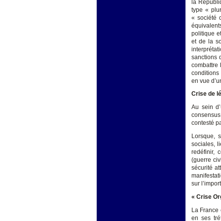
la Républiq
type « plu
« société 
équivalents
politique e
et de la s
interpréta
sanctions 
combattre l
conditions
en vue d’un
Crise de l
Au sein d’
consensus 
contesté
Lorsque, s
sociales, 
redéfinir,
(guerre civ
sécurité a
manifestat
sur l’impor
« Crise Or
La France e
en ses tré