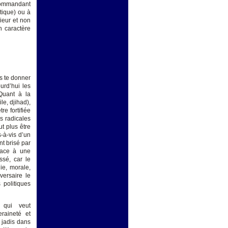
 commandant
tique) ou à
rieur et non
un caractère
is te donner
urd’hui les
Quant à la
le, djihad),
re fortifiée
s radicales
ut plus être
s-à-vis d’un
nt brisé par
place à une
ssé, car le
ie, morale,
versaire le
 politiques
 qui veut
eraineté et
 jadis dans