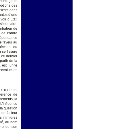
 chômage et
eptions des
scrits dans
santes d’une
oir d’Etat,
sécuritaire.
urbateur de
de l’ordre
dépendance
de faveur au
pêchant ou
r se fissure
e ce dernier
partir de la
est l’unité
accentue les
x cultures,
fférence de
rtements, la
L’influence
 la question
, un facteur
es immigrés
itié, au nom
core de son