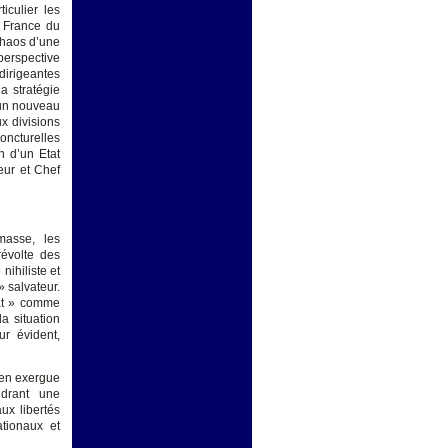
iculier les
e France du
 chaos d’une
 perspective
dirigeantes
a stratégie
’un nouveau
x divisions
oncturelles
on d’un Etat
eur et Chef
masse, les
révolte des
ihiliste et
 salvateur.
tat » comme
a situation
ur évident,
t en exergue
ndrant une
ux libertés
tionaux et