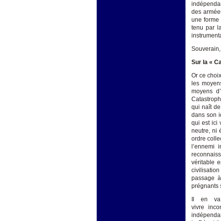
indépendan
des armées
une forme p
tenu par la
instrumenta
Souverain, 
Sur la « 
Or ce choix
les moyens
moyens d’
Catastrophe
qui naît de
dans son i
qui est ici
neutre, ni 
ordre colle
l’ennemi i
reconnaiss
véritable 
civilisati
passage à 
prégnants 
Il en va
vivre inco
indépendan