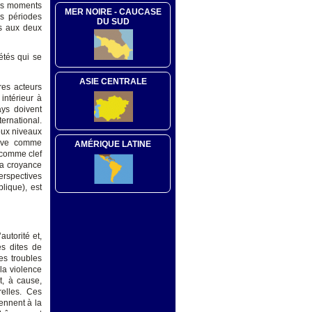
ois moments
MER NOIRE - CAUCASE
es périodes
DU SUD
es aux deux
étés qui se
ASIE CENTRALE
res acteurs
intérieur à
ays doivent
ternational.
eux niveaux
ctive comme
AMÉRIQUE LATINE
 comme clef
 la croyance
perspectives
lique), est
autorité et,
es dites de
es troubles
 la violence
t, à cause,
relles. Ces
iennent à la