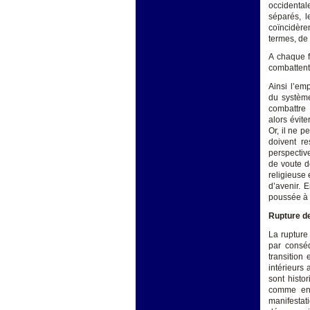
occidental
séparés, l
coïncidère
termes, de 
A chaque f
combattent,
Ainsi l’em
du système
combattre 
alors évite
Or, il ne 
doivent re
perspectiv
de voute de
religieuse 
d’avenir. 
poussée à 
Rupture de
La rupture 
par conséq
transition
intérieurs 
sont histo
comme en F
manifestati