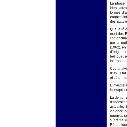
La phase hi
identitair
formes d’E
troubles in
des Etats et
Que le rôle
mort des E
conjonctur
par la rad
(1962), en
d’origine 
belliqueuse
internation
Ces analys
d’un Etat
et détermi
L’interpré
ici esquiss
La démonstr
d’approche
actualité.
violence b
(guerres p
suprême ex
République