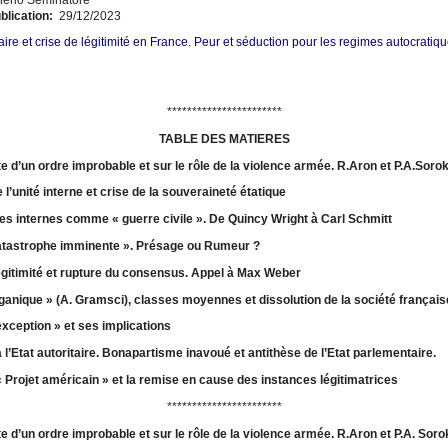
blication:
29/12/2023
taire et crise de légitimité en France. Peur et séduction pour les regimes autocratiq
***********************
TABLE DES MATIERES
te d’un ordre improbable et sur le rôle de la violence armée. R.Aron et P.A.Sorok
 l’unité interne et crise de la souveraineté étatique
es internes comme « guerre civile ». De Quincy Wright à Carl Schmitt
Catastrophe imminente ». Présage ou Rumeur ?
égitimité et rupture du consensus. Appel à Max Weber
ganique » (A. Gramsci), classes moyennes et dissolution de la société français
’exception » et ses implications
à l’Etat autoritaire. Bonapartisme inavoué et antithèse de l’Etat parlementaire.
« Projet américain » et la remise en cause des instances légitimatrices
***********************
te d’un ordre improbable et sur le rôle de la violence armée. R.Aron et P.A. Soro