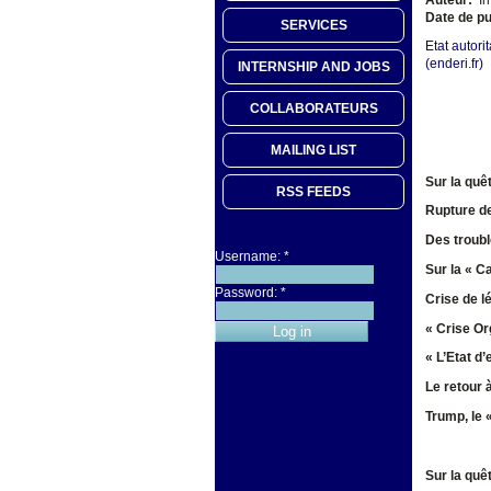
Date de pu
SERVICES
Etat autori
(enderi.fr)
INTERNSHIP AND JOBS
COLLABORATEURS
MAILING LIST
Sur la quê
RSS FEEDS
Rupture de
Des troubl
Username:
*
Sur la « 
Password:
*
Crise de l
« Crise Or
« L’Etat d
Le retour 
Trump, le 
Sur la quê