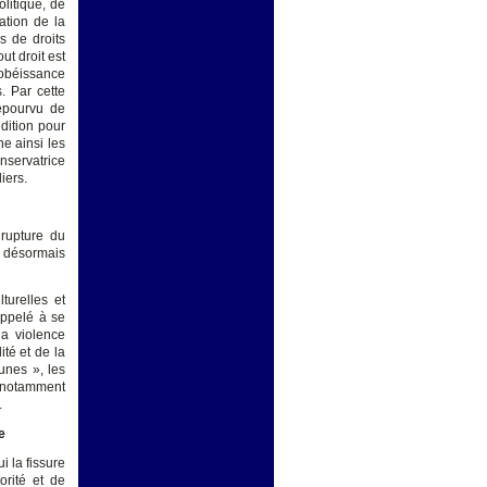
olitique, de
ation de la
s de droits
ut droit est
l’obéissance
. Par cette
dépourvu de
dition pour
he ainsi les
nservatrice
iers.
 rupture du
, désormais
turelles et
appelé à se
la violence
ité et de la
unes », les
t notamment
.
e
i la fissure
orité et de