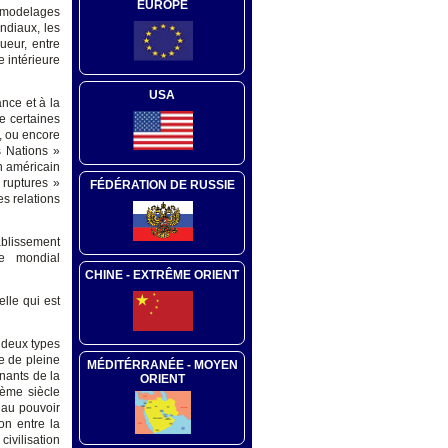
EUROPE
 remodelages
ndiaux, les
ueur, entre
e intérieure
USA
ance et à la
e certaines
, ou encore
s Nations »
n américain
 ruptures »
FÉDÉRATION DE RUSSIE
es relations
ablissement
re mondial
CHINE - EXTRÊME ORIENT
lle qui est
t deux types
e de pleine
MÉDITÉRRANÉE - MOYEN
nants de la
ORIENT
ième siècle
 au pouvoir
on entre la
ivilisation