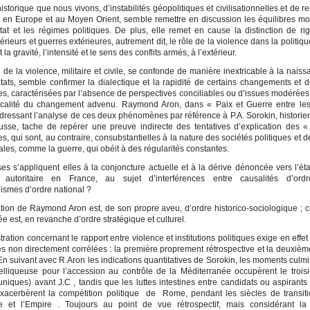
storique que nous vivons, d’instabilités géopolitiques et civilisationnelles et de
es en Europe et au Moyen Orient, semble remettre en discussion les équilibres mo
tat et les régimes politiques. De plus, elle remet en cause la distinction de rig
térieurs et guerres extérieures, autrement dit, le rôle de la violence dans la politiqu
 la gravité, l’intensité et le sens des conflits armés, à l’extérieur.
 de la violence, militaire et civile, se confonde de manière inextricable à la naiss
tats, semble confirmer la dialectique et la rapidité de certains changements et d
es, caractérisées par l’absence de perspectives conciliables ou d’issues modérées
icalité du changement advenu. Raymond Aron, dans « Paix et Guerre entre le
 dressant l’analyse de ces deux phénomènes par référence à P.A. Sorokin, historie
russe, tache de repérer une preuve indirecte des tentatives d’explication des «
s, qui sont, au contraire, consubstantielles à la nature des sociétés politiques et d
ales, comme la guerre, qui obéit à des régularités constantes.
es s’appliquent elles à la conjoncture actuelle et à la dérive dénoncée vers l’ét
 autoritaire en France, au sujet d’interférences entre causalités d’ord
nismes d’ordre national ?
tation de Raymond Aron est, de son propre aveu, d’ordre historico-sociologique ; ce
ée est, en revanche d’ordre stratégique et culturel.
ation concernant le rapport entre violence et institutions politiques exige en effe
s non directement corrélées : la première proprement rétrospective et la deuxièm
 En suivant avec R.Aron les indications quantitatives de Sorokin, les moments culmi
elliqueuse pour l’accession au contrôle de la Méditerranée occupèrent le trois
uniques) avant J.C , tandis que les luttes intestines entre candidats ou aspirants
acerbèrent la compétition politique de Rome, pendant les siècles de transiti
 et l’Empire . Toujours au point de vue rétrospectif, mais considérant la c