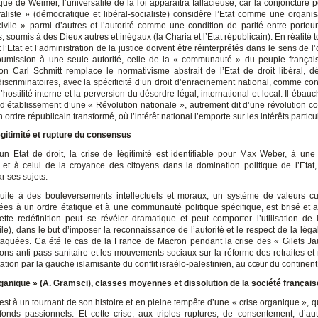
ue de Weimer, l’universalité de la loi apparaîtra fallacieuse, car la conjoncture p
raliste » (démocratique et libéral-socialiste) considère l’Etat comme une organis
civile » parmi d’autres et l’autorité comme une condition de parité entre porteur
, soumis à des Dieux autres et inégaux (la Charia et l’Etat républicain). En réalité to
t l’Etat et l’administration de la justice doivent être réinterprétés dans le sens de 
oumission à une seule autorité, celle de la « communauté » du peuple français
tion Carl Schmitt remplace le normativisme abstrait de l’Etat de droit libéral, 
discriminatoires, avec la spécificité d’un droit d’enracinement national, comme con
’hostilité interne et la perversion du désordre légal, international et local. Il ébauc
 d’établissement d’une « Révolution nationale », autrement dit d’une révolution co
 ordre républicain transformé, où l’intérêt national l’emporte sur les intérêts particul
égitimité et rupture du consensus
un Etat de droit, la crise de légitimité est identifiable pour Max Weber, à une
et à celui de la croyance des citoyens dans la domination politique de l’Etat
 par ses sujets.
uite à des bouleversements intellectuels et moraux, un système de valeurs cul
liées à un ordre étatique et à une communauté politique spécifique, est brisé et 
 cette redéfinition peut se révéler dramatique et peut comporter l’utilisation de 
ile), dans le but d’imposer la reconnaissance de l’autorité et le respect de la légal
ttaquées. Ca été le cas de la France de Macron pendant la crise des « Gilets Ja
ions anti-pass sanitaire et les mouvements sociaux sur la réforme des retraites e
tation par la gauche islamisante du conflit israélo-palestinien, au cœur du continent
ganique » (A. Gramsci), classes moyennes et dissolution de la société français
st à un tournant de son histoire et en pleine tempête d’une « crise organique », qu
fonds passionnels. Et cette crise, aux triples ruptures, de consentement, d’aut