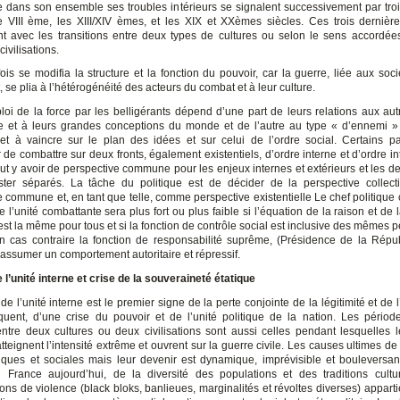
e dans son ensemble ses troubles intérieurs se signalent successivement par tr
e VIII ème, les XIII/XIV èmes, et les XIX et XXèmes siècles. Ces trois dernièr
nt avec les transitions entre deux types de cultures ou selon le sens accordé
civilisations.
ois se modifia la structure et la fonction du pouvoir, car la guerre, liée aux soci
 se plia à l’hétérogénéité des acteurs du combat et à leur culture.
ploi de la force par les belligérants dépend d’une part de leurs relations aux aut
 et à leurs grandes conceptions du monde et de l’autre au type « d’ennemi » 
et à vaincre sur le plan des idées et sur celui de l’ordre social. Certains p
r de combattre sur deux fronts, également existentiels, d’ordre interne et d’ordre in
peut y avoir de perspective commune pour les enjeux internes et extérieurs et les d
ster séparés. La tâche du politique est de décider de la perspective colle
e commune et, en tant que telle, comme perspective existentielle Le chef politique
 l’unité combattante sera plus fort ou plus faible si l’équation de la raison et de
est la même pour tous et si la fonction de contrôle social est inclusive des mêmes 
En cas contraire la fonction de responsabilité suprême, (Présidence de la Répub
assumer un comportement autoritaire et répressif.
 l’unité interne et crise de la souveraineté étatique
de l’unité interne est le premier signe de la perte conjointe de la légitimité et de l’
uent, d’une crise du pouvoir et de l’unité politique de la nation. Les périod
 entre deux cultures ou deux civilisations sont aussi celles pendant lesquelles l
atteignent l’intensité extrême et ouvrent sur la guerre civile. Les causes ultimes de
riques et sociales mais leur devenir est dynamique, imprévisible et bouleversan
rance aujourd’hui, de la diversité des populations et des traditions cultu
ons de violence (black bloks, banlieues, marginalités et révoltes diverses) appart