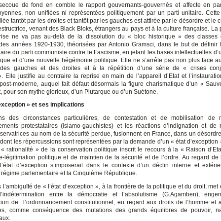
, secoue de fond en comble le rapport gouvernants-gouvernés et affecte en part
yennes, non unifiées ni représentées politiquement par un parti unitaire. Cett
aillée tantôt par les droites et tantôt par les gauches est attirée par le désordre et le
structrice, venant des Black Bloks, étrangers au pays et à la culture française. La
rise ne va pas au-delà de la dissolution du « bloc historique » des classes 
 des années 1920-1930, théorisées par Antonio Gramsci, dans le but de définir l
naire du parti communiste contre le Fascisme, en jetant les bases intellectuelles d
rique et d’une nouvelle hégémonie politique. Elle ne s’arrête pas non plus face au
 des gauches et des droites et à la répétition d’une série de « crises conj
 Elle justifie au contraire la reprise en main de l’appareil d’Etat et l’instaurati
e post-moderne, auquel fait défaut désormais la figure charismatique d’un « Sauv
t, pour son mythe glorieux, d’un Plutarque ou d’un Suétone.
’exception » et ses implications
 des circonstances particulières, de contestation et de mobilisation de 
ments protestataires (islamo-gauchistes) et les réactions d’indignation et de 
nservatrices au nom de la sécurité perdue, fusionnent en France, dans un désordre n
 dont les répercussions sont représentées par la demande d’un « état d’exception »
a « rationalité » de la conservation politique inscrit le recours à la « Raison d’E
-légitimation politique et de maintien de la sécurité et de l’ordre. Au regard de l
 l’état d’exception s’imposerait dans le contexte d’un déclin interne et extérie
le régime parlementaire et la Cinquième République.
s l’ambiguïté de « l’état d’exception », à la frontière de la politique et du droit, me
d’indétermination entre la démocratie et l’absolutisme (G.Agamben), enge
tion de l’ordonnancement constitutionnel, eu regard aux droits de l’homme et a
lles, comme conséquence des mutations des grands équilibres de pouvoir, na
aux.