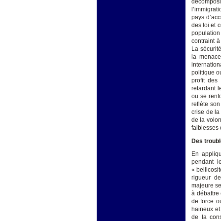
décomposit
l’immigrat
pays d’acc
des loi et 
population
contraint à
La sécurit
la menace
internati
politique o
profit de
retardant l
ou se renfo
reflète son
crise de l
de la volon
faiblesses 
Des troubl
En appliqu
pendant le
« bellicosi
rigueur de
majeure ser
à débattre 
de force o
haineux et 
de la cons