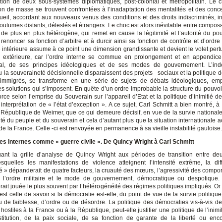
ion de deux sous-systèmes diplomatiques, post-colonial et métropolitain. Le
ion de masse se trouvent confrontées à l’inadaptation des mentalités et des conc
ueil, accordant aux nouveaux venus des conditions et des droits indiscriminés, in
coutumes distants, détestés et étrangers. Le choc est alors inévitable entre compo
 de plus en plus hétérogène, qui remet en cause la légitimité et l’autorité du pouv
 renoncer sa fonction d’arbitre et à durcir ainsi sa fonction de contrôle et d’ordre 
é intérieure assume à ce point une dimension grandissante et devient le volet pert
 extérieure, car l’ordre interne se commue en prolongement et en appendice 
onal, de ses principes idéologiques et de ses modes de gouvernement. L’in
u la souveraineté décisionnelle disparaissent des projets sociaux et la politique 
s immigrés, se transforme en une série de sujets de débats idéologiques, em
es solutions qui s’imposent. En quête d’un ordre improbable la structure du pouvoi
rce selon l’emprise du Souverain sur l’appareil d’Etat et la politique d’inimitié d
 interprétation de « l’état d’exception ». A ce sujet, Carl Schmitt a bien montré, à 
a République de Weimer, que ce qui demeure décisif, en vue de la survie nationale, 
té du peuple et du souverain et cela d’autant plus que la situation internationale 
de la France. Celle -ci est renvoyée en permanence à sa vieille instabilité gauloise.
es internes comme « guerre civile ». De Quincy Wright à Carl Schmitt
ant la grille d’analyse de Quincy Wright aux périodes de transition entre deu
squelles les manifestations de violence atteignent l’intensité extrême, la di
té » dépanderait de quatre facteurs, la cruauté des mœurs, l’agressivité des compo
 l’ordre militaire et le mode de gouvernement, démocratique ou despotique. 
ait jouée le plus souvent par l’hétérogénéité des régimes politiques impliqués. Or
est celle de savoir si la démocratie est-elle, du point de vue de la survie politique
u de faiblesse, d’ordre ou de désordre. La politique des démocraties vis-à-vis d
hostiles à la France ou à la République, peut-elle justifier une politique de l’inim
titution, de la paix sociale, de sa fonction de garante de la liberté ou en