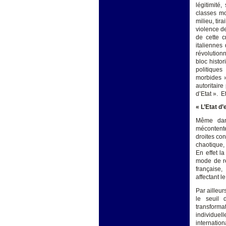
légitimité
classes mo
milieu, tir
violence de
de cette c
italiennes
révolution
bloc histo
politiques
morbides ».
autoritair
d’Etat ». E
« L’Etat d
Même dans
mécontente
droites co
chaotique,
En effet l
mode de re
française,
affectant 
Par ailleur
le seuil 
transforma
individue
internation