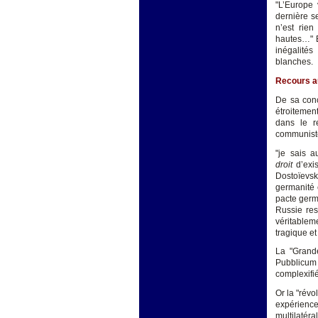
"L’Europe 
dernière s
n’est rien
hautes…" E
inégalité
blanches.
Recours au
De sa conc
étroitemen
dans le r
communiste
"je sais a
droit
d’exis
Dostoïevsk
germanité 
pacte germ
Russie res
véritablem
tragique et 
La "Grande
Pubblicum
complexifié
Or la "rév
expérience
multilatéra