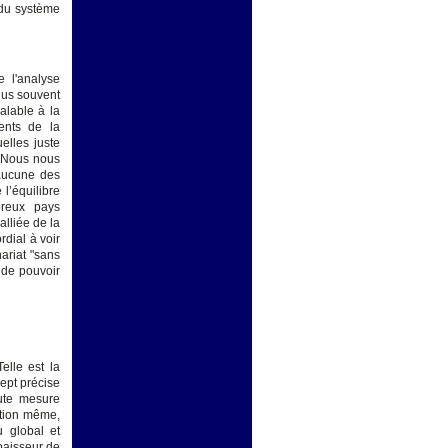
 du système
 l'analyse
plus souvent
alable à la
ents de la
elles juste
. "Nous nous
 aucune des
l’équilibre
breux pays
alliée de la
rdial à voir
ariat "sans
 de pouvoir
elle est la
ept précise
oute mesure
ption même,
u global et
épaisseur de