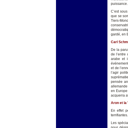
puissance.
C’est sous
que se son
Tiers-Mond
conservatr
démocratiq
gardé, en E
Carl Schmit
De la parut
de l’entre
arabe et i
événements 
et de l’en
l’agir pol
suprématie 
pensée ang
allemande d
en Europe 
acquerra a
Aron et la 
En effet 
terrifiantes.
Les spécial
pour désig