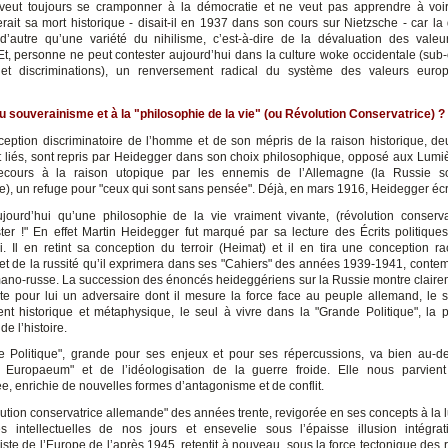
veut toujours se cramponner à la démocratie et ne veut pas apprendre à voi
erait sa mort historique - disait-il en 1937 dans son cours sur Nietzsche - car la
 d’autre qu’une variété du nihilisme, c’est-à-dire de la dévaluation des valeu
t, personne ne peut contester aujourd’hui dans la culture woke occidentale (sub-
s et discriminations), un renversement radical du système des valeurs euro
 souverainisme et à la "philosophie de la vie" (ou Révolution Conservatrice) ?
eption discriminatoire de l’homme et de son mépris de la raison historique, de
t liés, sont repris par Heidegger dans son choix philosophique, opposé aux Lumièr
ecours à la raison utopique par les ennemis de l’Allemagne (la Russie soc
), un refuge pour "ceux qui sont sans pensée". Déjà, en mars 1916, Heidegger écri
ujourd’hui qu’une philosophie de la vie vraiment vivante, (révolution conserv
ter !" En effet Martin Heidegger fut marqué par sa lecture des Écrits politique
i. Il en retint sa conception du terroir (Heimat) et il en tira une conception ra
et de la russité qu’il exprimera dans ses "Cahiers" des années 1939-1941, conte
ano-russe. La succession des énoncés heideggériens sur la Russie montre claire
te pour lui un adversaire dont il mesure la force face au peuple allemand, le 
ent historique et métaphysique, le seul à vivre dans la "Grande Politique", la p
de l’histoire.
 Politique", grande pour ses enjeux et pour ses répercussions, va bien au-d
 Europaeum" et de l’idéologisation de la guerre froide. Elle nous parvient 
e, enrichie de nouvelles formes d’antagonisme et de conflit.
olution conservatrice allemande" des années trente, revigorée en ses concepts à la 
s intellectuelles de nos jours et ensevelie sous l’épaisse illusion intégrat
liste de l’Europe de l’après 1945, retentit à nouveau, sous la force tectonique des 