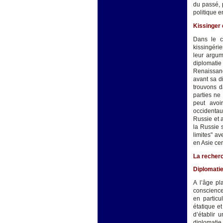
du passé, 
politique e
Kissinger 
Dans le c
kissingérie
leur argum
diplomati
Renaissanc
avant sa di
trouvons d
parties ne
peut avoi
occidentaux
Russie et a
la Russie 
limites" a
en Asie cen
La recherc
Diplomatie
A l’âge pl
conscience
en particu
étatique e
d’établir 
diplomatie 