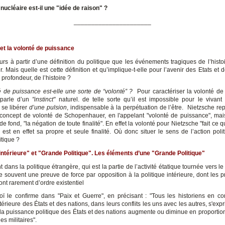
 nucléaire est-il une "idée de raison" ?
______________________
et la volonté de puissance
ours à partir d’une définition du politique que les événements tragiques de l’histo
er. Mais quelle est cette définition et qu’implique-t-elle pour l’avenir des Etats et
 profondeur, de l’histoire ?
é de puissance est-elle une sorte de “volonté” ?
Pour caractériser la volonté de
 parle d’un
"instinct"
naturel. de telle sorte qu’il est impossible pour le vivan
se libérer
d’une pulsion
, indispensable à la perpétuation de l’être. Nietzsche re
concept de volonté de Schopenhauer, en l'appelant "volonté de puissance", ma
 de fond, "la négation de toute finalité". En effet la volonté pour Nietzsche "fait ce qu
 est en effet sa propre et seule finalité. Où donc situer le sens de l’action poli
itique ?
 intérieure" et "Grande Politique". Les éléments d’une "Grande Politique"
dans la politique étrangère, qui est la partie de l’activité étatique tournée vers l
e souvent une preuve de force par opposition à la politique intérieure, dont les 
nt rarement d’ordre existentiel
oï le confirme dans "Paix et Guerre", en précisant : "Tous les historiens en co
extérieure des États et des nations, dans leurs conflits les uns avec les autres, s'exp
 la puissance politique des États et des nations augmente ou diminue en proportion
es militaires".