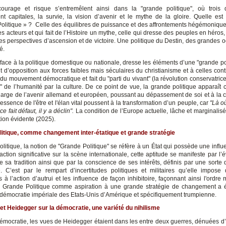
courage et risque s’entremêlent ainsi dans la "grande politique", où trois
nt capitales, la survie, la vision d’avenir et le mythe de la gloire. Quelle est
olitique » ? Celle des équilibres de puissance et des affrontements hégémoniques
s acteurs et qui fait de l’Histoire un mythe, celle qui dresse des peuples en héros
des perspectives d’ascension et de victoire. Une politique du Destin, des grandes 
é.
 face à la politique domestique ou nationale, dresse les éléments d’une "grande pol
d’opposition aux forces faibles mais séculaires du christianisme et à celles cont
 du mouvement démocratique et fait du "parti du vivant" (la révolution conservatrice
n" de l’humanité par la culture. De ce point de vue, la grande politique apparaî
harge de l’avenir allemand et européen, poussant au dépassement de soi et à la c
l'essence de l'être et l'élan vital poussent à la transformation d’un peuple, car
"Là o
e fait défaut, il y a déclin".
La condition de l’Europe actuelle, lâche et marginalisé
ion évidente (2025).
itique, comme changement inter-étatique et grande stratégie
olitique, la notion de "Grande Politique" se réfère à un État qui possède une influ
action significative sur la scène internationale, cette aptitude se manifeste par l’
e sa tradition ainsi que par la conscience de ses intérêts, définis par une sorte 
e. C’est par le rempart d’incertitudes politiques et militaires qu’elle impose 
 à l’action d’autrui et les influence de façon inhibitoire, façonnant ainsi l'ordre
Grande Politique comme aspiration à une grande stratégie de changement a é
a démocratie impériale des Etats-Unis d’Amérique et spécifiquement trumpienne.
et Heidegger sur la démocratie, une variété du nihilisme
 démocratie, les vues de Heidegger étaient dans les entre deux guerres, dénuées d’