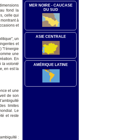
MER NOIRE - CAUCASE
 dimensions
DU SUD
 au fond la
, celle qui
, montrant à
occasions et
ASIE CENTRALE
itique", un
ingentes et
) "l’énergie
t comme une
réation. En
ù la volonté
AMÉRIQUE LATINE
e, en est la
ence et une
éveil de son
d’ambiguïté
des limites
 mondial. Le
té et reste
ambiguïté :