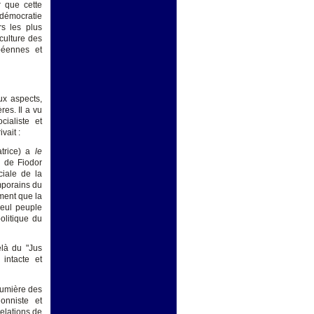
r que cette
 démocratie
rs les plus
culture des
péennes et
ux aspects,
es. Il a vu
ialiste et
vait :
atrice) a
le
s de Fiodor
ciale de la
mporains du
ment que la
seul peuple
olitique du
elà du "Jus
intacte et
lumière des
ionniste et
relations de