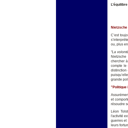
L’équilibre
Nietzsche 
C’est touj
s’interprét
ou, plus en
"La volont
Nietzsche
chercher à 
compte le 
distinction
puisqu’elle
grande pol
"Politique
Assurément 
et comport
résoudre so
Léon Tolst
l'activité 
guerres et
leurs fortun