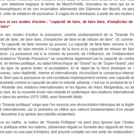
e son fatalisme tragique le terme de Macht-Politik, évocateur du sens qui lui v
hilosophiques et de son incarnation allemande (die Dämonie der Macht), ne peu
e, celle de relations de puissance. Il s‘agira de la disséquer, à partir de ses modes 
ce et ses modes d’action : "capacité de faire, de faire faire, d’empêcher de 
 faire"
en ses modes d’action la puissance, comme soubassement de la "Grande Poli
ité de faire, de faire faire, d’empêcher de faire et de refuser de faire
". Or, comme 
"la capacité de faire renvoie au pouvoir. La capacité de faire-faire renvoie à l’i
’empêcher de faire renvoie à l’usage de la force et la capacité de refuser de fair
ance. La puissance est à la croisée du pouvoir, de l’influence, de l’indépendan
pendant la "Grande Puissance" se caractérise également par la capacité de contra
t, en termes politique, au statut hiérarchique de "Grand" ou de "Super-Grand", arb
 du type de guerre licites et acceptables. Ici le statut de la force physique se 
veau, celui légitimité, interne et internationale, réconciliant le consensus interne e
nal. Bien que la puissance se soit constituée historiquement comme une capacité de
ausewitz comme la capacité de plier la volonté adverse, c’est sur le postulat de la 
e Réaliste des relations internationales et les figures de Hans Morgenthau ou
us tard, de la nouvelle école néo-réaliste et systémique des relations international
 dans les années 1970-1980, avec Kenneth Waltz.
e "Grande politique" exige que l’on associe une réconciliation théorique de la légiti
ité internationale, car la première se réfère aux valeurs fondamentales d’un peup
a deuxième à la sphère des intérêts existentiels.
âce au mythe, la notion de "Grande Politique" ne peut plus ignorer que l’instau
re politique entre les nations, (dimension légale ou formelle des rapports de force
ure paix ou une paix d’empire), doit pouvoir compter sur une sorte de restauration