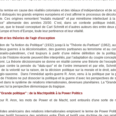
 la remise en cause des réalités coloniales et des idéaux d’indépendance et de s
t disloqués les grands empires européens et s’est affirmé le processus de décolo
e. Ces origines remontent "mutatis mutandi" et par mimétisme intellectuel à la 
ice" allemande des années 20/30. C’est, dans un contexte politique inédit,
ue, que le travail conceptuel de Carl Schmitt et d’autres auteurs des entre deux 
urope et hors d’Europe, toute leur pertinence et leur vitalité.
t et les théories de l’agir d’exception
ion de "la Notion du Politique" (1932) jusqu’à la "Théorie du Partisan" (1962), au
 deux guerres à la décolonisation, des guerres partisanes au terrorisme et au confl
sraélo-palestinien, c’est toujours à partir d’une même définition de la politi
de l’histoire récente peuvent être interprétés, par l’adaptation du couple concept
nemi. La théorie décisionnaire se donne en réalité comme une théorie de l’excepti
itique contre la pensée du "statu-quo" et de l’ordre immanent et par elle, Schmitt
de la volonté sur la raison, de la décision politique sur la morale et le droit, ad
lo-saxonne. Dans l’immédiat après-guerre R. Aron, venu à la politique par la 
e l’histoire ne put dissocier la politique et la guerre d’avec les perspectives de s
et dans le système de relations internationales, devenues planétaires. La "Grande
vec lui la perspective démoniaque du tragique.
"Grande politique" : de la Machtpolitik à la Power Politics
pour R. Aron, les mots de Power et de Macht, sont entourés d'une sorte de 
istes américains des relations internationales emploient le terme de Power Politics
ner tantôt l'essence des relations entre États et tantôt une doctrine de ces relati