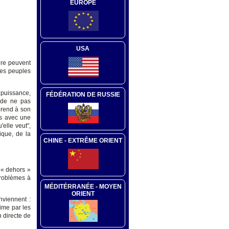
EUROPE
USA
ire peuvent
 des peuples
 puissance,
FÉDÉRATION DE RUSSIE
t de ne pas
prend à son
is avec une
'elle veut",
tique, de la
CHINE - EXTRÊME ORIENT
e « dehors »
problèmes à
MÉDITÉRRANÉE - MOYEN
ORIENT
nviennent :
rime par les
 directe de