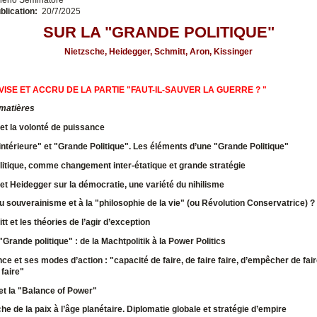
blication:
20/7/2025
SUR LA "GRANDE POLITIQUE"
Nietzsche, Heidegger, Schmitt, Aron, Kissinger
VISE ET ACCRU DE LA PARTIE "FAUT-IL-SAUVER LA GUERRE ? "
 matières
et la volonté de puissance
 intérieure" et "Grande Politique". Les éléments d’une "Grande Politique"
itique, comme changement inter-étatique et grande stratégie
et Heidegger sur la démocratie, une variété du nihilisme
 souverainisme et à la "philosophie de la vie" (ou Révolution Conservatrice) ?
t et les théories de l’agir d’exception
"Grande politique" : de la Machtpolitik à la Power Politics
nce
et ses modes d’action : "capacité de faire, de faire faire, d’empêcher de fair
 faire"
et la "Balance of Power"
he de la paix à l’âge planétaire.
Diplomatie globale et stratégie d’empire