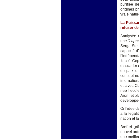
purifiée d
origines p
vraie natur
La Puissan
refuser de
Analysée 
une
"capac
Serge Sur, 
capacité d
l’indépend
force". Ce
dissuader e
de paix et
concept nou
internatio
et, avec Cl
née l’écol
Aron, et pl
développée
Or l’idée d
à la légal
nation et l
Bref et gr
nouvel ord
une meille