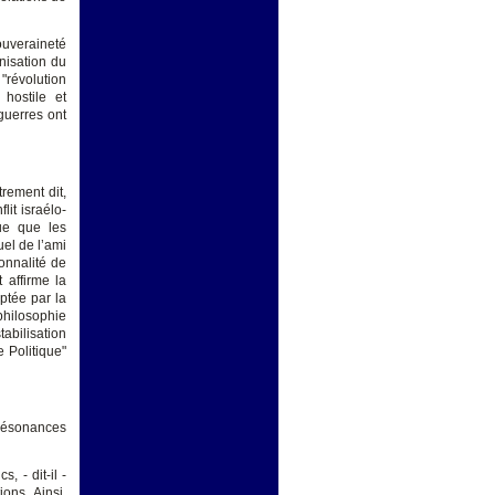
ouveraineté
nisation du
"révolution
 hostile et
guerres ont
trement dit,
it israélo-
que que les
uel de l’ami
onnalité de
 affirme la
optée par la
philosophie
tabilisation
 Politique"
résonances
, - dit-il -
ons. Ainsi,