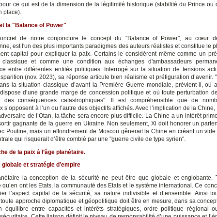
pour ce qui est de la dimension de la légitimité historique (stabilité du Prince ou
n place).
et la "Balance of Power"
oncret de notre conjoncture le concept du "Balance of Power", au cœur de
nne, est l'un des plus importants paradigmes des auteurs réalistes et constitue le 
ent capital pour expliquer la paix. Certains le considèrent même comme un pré
e classique et comme une condition aux échanges d'ambassadeurs perman
e entre différentes entités politiques. Interrogé sur la situation de tensions actu
sparition (nov. 2023), sa réponse articule bien réalisme et préfiguration d’avenir
ans la situation classique d’avant la Première Guerre mondiale, prévient-il, où
 dispose d’une grande marge de concession politique et où toute perturbation de 
r des conséquences catastrophiques". Il est compréhensible que de nom
 s’opposent à l’un ou l’autre des objectifs affichés. Avec l’implication de la Chine, 
dversaire de l’Otan, la tâche sera encore plus difficile. La Chine a un intérêt primo
sortir gagnante de la guerre en Ukraine. Non seulement, Xi doit honorer un parten
vec Poutine, mais un effondrement de Moscou gênerait la Chine en créant un vide
trale qui risquerait d’être comblé par une "guerre civile de type syrien".
he de la paix à l’âge planétaire.
 globale et stratégie d’empire
anétaire la conception de la sécurité ne peut être que globale et englobante. T
 qu’en ont les Etats, la communauté des Etats et le système international. Ce conc
lier l’aspect capital de la sécurité, sa nature indivisible et d’ensemble. Ainsi t
t toute approche diplomatique et géopolitique doit être en mesure, dans sa conce
un équilibre entre capacités et intérêts stratégiques, ordre politique régional o
sécuritaire. Cette liaison définit le niveau de responsabilité d’une puissance et l’