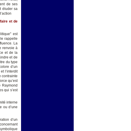
ient de ses
t éluder sa
d’action
faire et de
tique" est
le rappelle
nfluence. La
e renvoie à
ce et de la
indre et de
itre du type
colore d’un
t l’interdit
 contrainte
force qu’est
 de Raymond
es qui s’est
mité interne
le ou d’une
ration d’un
 concernant
 symbolique