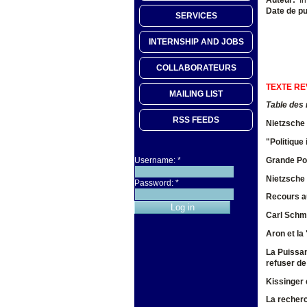
Date de pu
SERVICES
INTERNSHIP AND JOBS
COLLABORATEURS
TEXTE RE
MAILING LIST
Table des
RSS FEEDS
Nietzsche 
"Politique
Grande Pol
Username:
*
Nietzsche 
Password:
*
Recours au
Carl Schmit
Aron et la 
L
a Puissa
refuser de
Kissinger 
La recherc