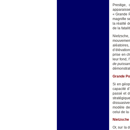
Prestige, 
apparaisse
« Grande P
magnifie se
la réalité 
de la fatalit
Nietzsche,
mouvement 
aléatoires,
d’élévatio
prise en c
leur fond, 
de puissanc
démonstrat
Grande Pol
Si en géop
capacité d'
passé et d
stratégiqu
dissuasives
modèle de 
celui de l
Nietzsche 
Or, sur la