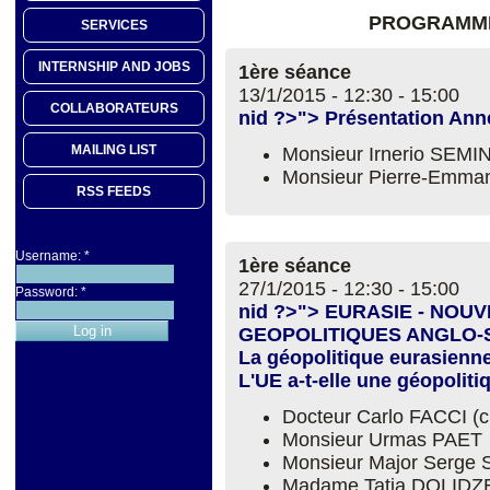
PROGRAMME
SERVICES
INTERNSHIP AND JOBS
1ère séance
13/1/2015 -
12:30
-
15:00
COLLABORATEURS
nid ?>"> Présentation An
MAILING LIST
Monsieur Irnerio SEM
Monsieur Pierre-Emm
RSS FEEDS
Username:
*
1ère séance
27/1/2015 -
12:30
-
15:00
Password:
*
nid ?>"> EURASIE - NOU
GEOPOLITIQUES ANGLO
La géopolitique eurasienne
L'UE a-t-elle une géopoliti
Docteur Carlo FACCI (
Monsieur Urmas PAET
Monsieur Major Serg
Madame Tatia DOLIDZ