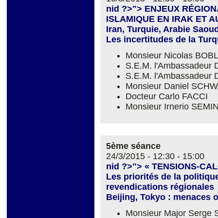
nid ?>"> ENJEUX RÉGIO
ISLAMIQUE EN IRAK ET AU
Iran, Turquie, Arabie Saoudi
Les incertitudes de la Tur
Monsieur Nicolas BOBL
S.E.M. l'Ambassadeur
S.E.M. l'Ambassadeur 
Monsieur Daniel SC
Docteur Carlo FACCI
Monsieur Irnerio SEM
5ème séance
24/3/2015 -
12:30
-
15:00
nid ?>"> « TENSIONS-CA
Les priorités de la politiq
revendications régionales
Beijing, Tokyo : menaces o
Monsieur Major Serge