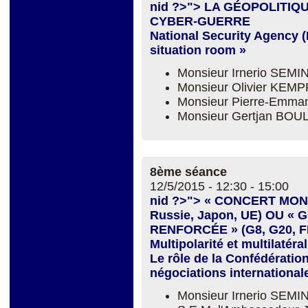
nid ?>"> LA GÉOPOLITIQ
CYBER-GUERRE
National Security Agency (N
situation room »
Monsieur Irnerio SEM
Monsieur Olivier KEMP
Monsieur Pierre-Emm
Monsieur Gertjan BOU
8ème séance
12/5/2015 -
12:30
-
15:00
nid ?>"> « CONCERT MOND
Russie, Japon, UE) OU
RENFORCÉE » (G8, G20, FM
Multipolarité et multilatéra
Le rôle de la Confédératio
négociations international
Monsieur Irnerio SEM