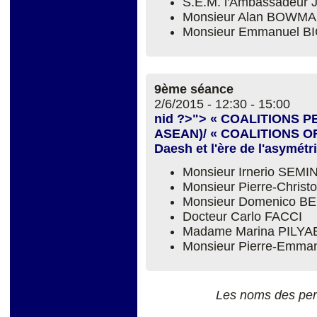
S.E.M. l'Ambassadeu
Monsieur Alan BOWM
Monsieur Emmanuel B
9ème séance
2/6/2015 -
12:30
-
15:00
nid ?>"> « COALITIONS 
ASEAN)/ « COALITIONS OF
Daesh et l'ère de l'asymétr
Monsieur Irnerio SEM
Monsieur Pierre-Chri
Monsieur Domenico B
Docteur Carlo FACCI
Madame Marina PILYA
Monsieur Pierre-Emm
Les noms des per