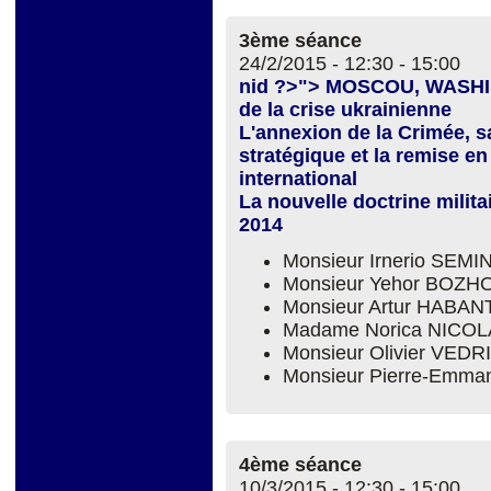
3ème séance
24/2/2015 -
12:30
-
15:00
nid ?>"> MOSCOU, WASHI
de la crise ukrainienne
L'annexion de la Crimée, sa
stratégique et la remise e
international
La nouvelle doctrine milit
2014
Monsieur Irnerio SEM
Monsieur Yehor BOZH
Monsieur Artur HABAN
Madame Norica NICOL
Monsieur Olivier VEDR
Monsieur Pierre-Emm
4ème séance
10/3/2015 -
12:30
-
15:00