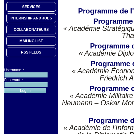
SERVICES
Programme de l'
INTERNSHIP AND JOBS
Programme 
« Académie Stratégiqu
COLLABORATEURS
Tha
MAILING LIST
Programme 
« Académie Diplo
RSS FEEDS
Programme d
« Académie Économ
Username:
*
Friedrich 
Password:
*
Programme d
« Académie Militaire
Neumann – Oskar Morg
Programme d
« Académie de l'Infor