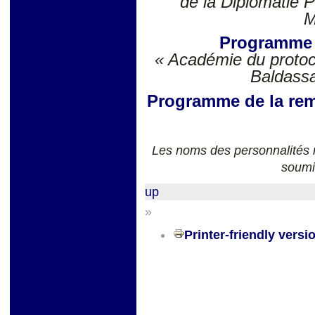
de la Diplomatie P
M
Programme 
« Académie du protoco
Baldassa
Programme de la rem
Les noms des personnalités m
soumi
up
»
Printer-friendly versi