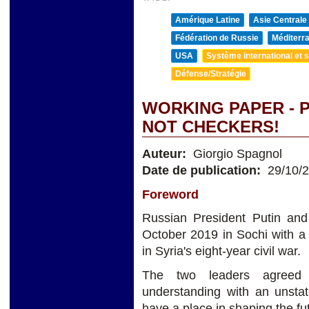
Amérique Latine
Asie Centrale
Fédération de Russie
Méditerra
USA
Système international et st
Défense/Stratégie
WORKING PAPER - P
NOT CHECKERS!
Auteur:
Giorgio Spagnol
Date de publication:
29/10/
Foreword
Russian President Putin an
October 2019 in Sochi with 
in Syria's eight-year civil war.
The two leaders agreed
understanding with an unsta
have a place in shaping the fut