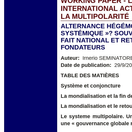
WORKING PAPER - 
INTERNATIONAL AC
LA MULTIPOLARITÉ
ALTERNANCE HÉGÉMO
SYSTÉMIQUE »? SOUV
FAIT NATIONAL ET R
FONDATEURS
Auteur:
Irnerio SEMINATOR
Date de publication:
29/9/2
TABLE DES MATIÈRES
Système et conjoncture
La mondialisation et la fin d
L
a mondialisation et le reto
Le systeme multipolaire. U
une « gouvernance globale 