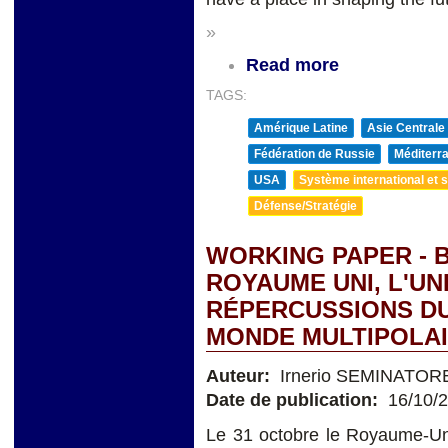
»
Read more
TAGS:
Amérique Latine
Asie Centrale
Fédération de Russie
Méditerra
USA
Système international et st
Défense/Stratégie
WORKING PAPER - B
ROYAUME UNI, L'U
RÉPERCUSSIONS DU 
MONDE MULTIPOLA
Auteur:
Irnerio SEMINATOR
Date de publication:
16/10/
Le 31 octobre le Royaume-Uni 