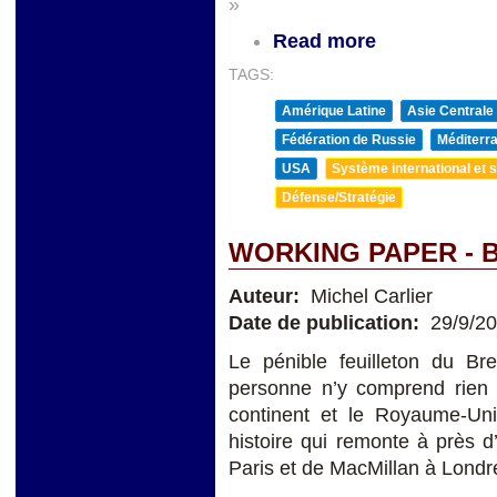
»
Read more
TAGS:
Amérique Latine
Asie Centrale
Fédération de Russie
Méditerra
USA
Système international et st
Défense/Stratégie
WORKING PAPER - B
Auteur:
Michel Carlier
Date de publication:
29/9/2
Le pénible feuilleton du Br
personne n’y comprend rien 
continent et le Royaume-Uni
histoire qui remonte à près 
Paris et de MacMillan à Londre