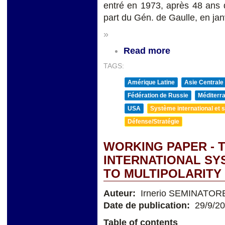
entré en 1973, après 48 ans 
part du Gén. de Gaulle, en ja
»
Read more
TAGS:
Amérique Latine
Asie Centrale
Fédération de Russie
Méditerra
USA
Système international et st
Défense/Stratégie
WORKING PAPER - 
INTERNATIONAL S
TO MULTIPOLARITY
Auteur:
Irnerio SEMINATOR
Date de publication:
29/9/2
Table of contents