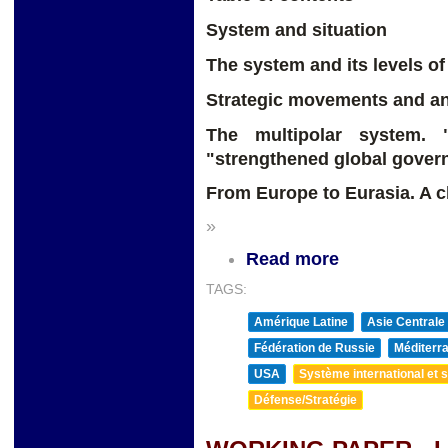
System and situation
The system and its levels o
Strategic movements and ant
The multipolar system. 
"strengthened global gover
From Europe to Eurasia. A c
»
Read more
TAGS:
Amérique Latine
Asie Centrale
Fédération de Russie
Méditerra
USA
Système international et st
Défense/Stratégie