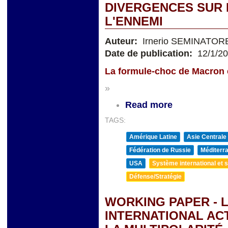
DIVERGENCES SUR 
L'ENNEMI
Auteur:
Irnerio SEMINATOR
Date de publication:
12/1/2
La formule-choc
de Macron 
»
Read more
TAGS:
Amérique Latine
Asie Centrale
Fédération de Russie
Méditerra
USA
Système international et st
Défense/Stratégie
WORKING PAPER - 
INTERNATIONAL AC