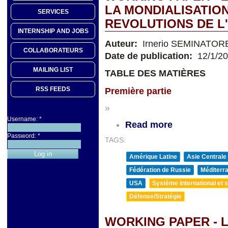
LA MONDIALISATION
SERVICES
REVOLUTIONS DE L
INTERNSHIP AND JOBS
Auteur:
Irnerio SEMINATOR
COLLABORATEURS
Date de publication:
12/1/2
MAILING LIST
TABLE DES MATIÈRES
RSS FEEDS
Première partie
»
Username:
*
Read more
Password:
*
TAGS:
Amérique Latine
Asie Centrale
Fédération de Russie
Méditerra
USA
Système international et st
Défense/Stratégie
WORKING PAPER - 