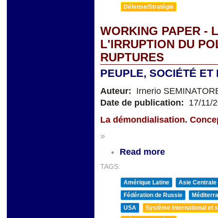
Défense/Stratégie
WORKING PAPER - 
L'IRRUPTION DU PO
RUPTURES
PEUPLE, SOCIÉTÉ ET
Auteur:
Irnerio SEMINATOR
Date de publication:
17/11/
La démondialisation. Conce
»
Read more
TAGS:
Amérique Latine
Asie Centrale
Fédération de Russie
Méditerra
USA
Système international et st