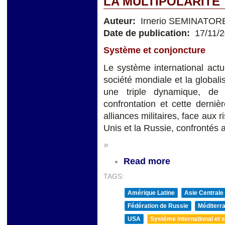
LA MULTIPOLARITÉ
Auteur:
Irnerio SEMINATOR
Date de publication:
17/11/
Système et conjoncture
Le système international actue
société mondiale et la global
une triple dynamique, de 
confrontation et cette derniè
alliances militaires, face aux r
Unis et la Russie, confrontés 
»
Read more
TAGS:
Amérique Latine
Asie Centrale
Fédération de Russie
Méditerra
USA
Système international et st