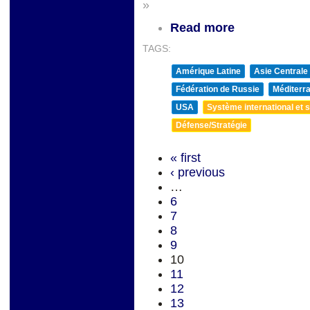
»
Read more
TAGS:
Amérique Latine
Asie Centrale
Fédération de Russie
Méditerra
USA
Système international et st
Défense/Stratégie
« first
‹ previous
…
6
7
8
9
10
11
12
13