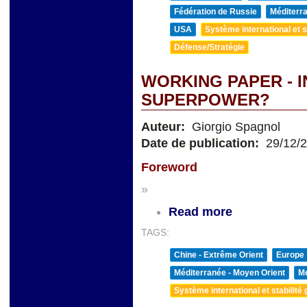
Fédération de Russie
Méditerra
USA
Système international et st
Défense/Stratégie
WORKING PAPER - I
SUPERPOWER?
Auteur:
Giorgio Spagnol
Date de publication:
29/12/
Foreword
»
Read more
TAGS:
Chine - Extrême Orient
Europe
Méditerranée - Moyen Orient
Me
Système international et stabilité 