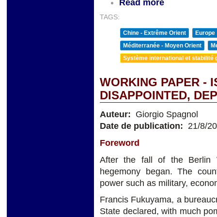
Read more
TAGS:
Chine - Extrême Orient
Europe
Méditerranée - Moyen Orient
Me
Système international et stabilité 
WORKING PAPER - I
DISAPPOINTED, DE
Auteur:
Giorgio Spagnol
Date de publication:
21/8/2
Foreword
After the fall of the Berli
hegemony began. The count
power such as military, economi
Francis Fukuyama, a bureaucr
State declared, with much po