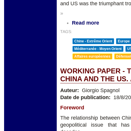
and US was the triumphant tro
»
Read more
TAGS:
Chine - Extrême Orient
Europe
Méditerranée - Moyen Orient
U
Affaires européennes
Défense/
WORKING PAPER - 
CHINA AND THE US.
Auteur:
Giorgio Spagnol
Date de publication:
18/8/2
Foreword
The relationship between Chi
geopolitical issue that has 