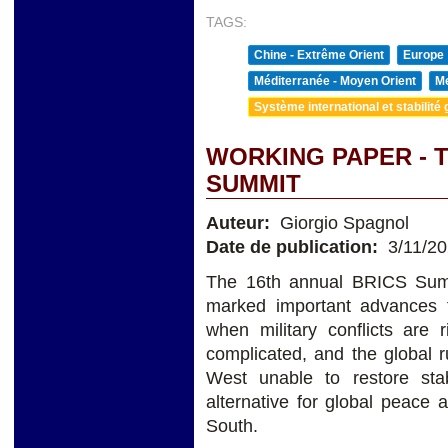
TAGS:
Chine - Extrême Orient
Europe
Méditerranée - Moyen Orient
Me
Système international et stabilité 
WORKING PAPER - 
SUMMIT
Auteur:
Giorgio Spagnol
Date de publication:
3/11/2
The 16th annual BRICS Summ
marked important advances 
when military conflicts are r
complicated, and the global 
West unable to restore sta
alternative for global peace a
South.