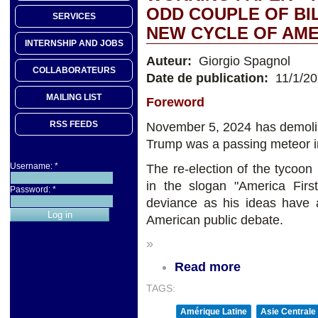
ODD COUPLE OF BI
SERVICES
NEW CYCLE OF AM
INTERNSHIP AND JOBS
Auteur:
Giorgio Spagnol
COLLABORATEURS
Date de publication:
11/1/2
MAILING LIST
Foreword
RSS FEEDS
November 5, 2024 has demolish
Trump was a passing meteor in
Username:
*
The re-election of the tycoon
in the slogan "America First
Password:
*
deviance as his ideas have a
American public debate.
»
Read more
TAGS:
Amérique Latine
Asie Centrale