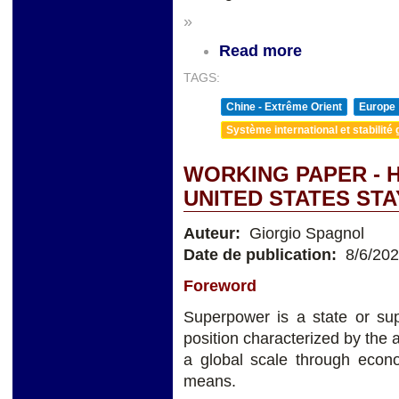
»
Read more
TAGS:
Chine - Extrême Orient
Europe
Système international et stabilité 
WORKING PAPER - 
UNITED STATES ST
Auteur:
Giorgio Spagnol
Date de publication:
8/6/20
Foreword
Superpower is a state or sup
position characterized by the a
a global scale through econom
means.