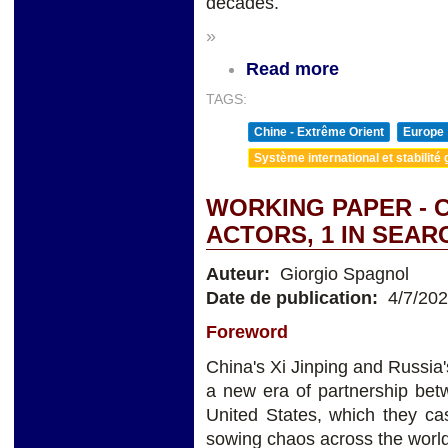
decades.
»
Read more
TAGS:
Chine - Extrême Orient
Europe
Système international et stabilité 
WORKING PAPER - C
ACTORS, 1 IN SEAR
Auteur:
Giorgio Spagnol
Date de publication:
4/7/20
Foreword
China's Xi Jinping and Russia
a new era of partnership bet
United States, which they c
sowing chaos across the world