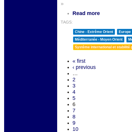
»
Read more
TAGS:
Chine - Extrême Orient
Europe
Méditerranée - Moyen Orient
Me
Système international et stabilité 
« first
‹ previous
…
2
3
4
5
6
7
8
9
10