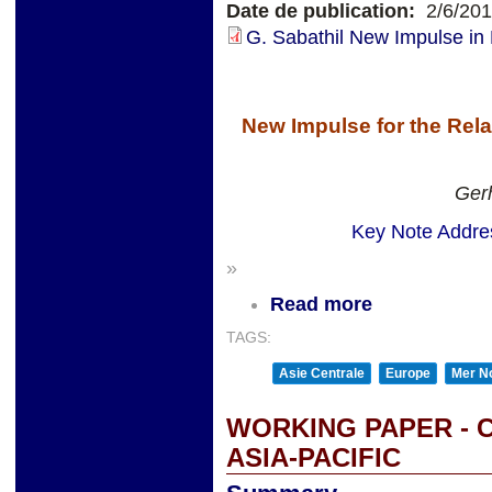
Date de publication:
2/6/20
G. Sabathil New Impulse in 
New Impulse for the Rel
Gerh
Key Note Addres
»
Read more
TAGS:
Asie Centrale
Europe
Mer No
WORKING PAPER - 
ASIA-PACIFIC