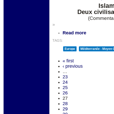
Islam
Deux civilis
(Commentair
»
Read more
TAGS:
Europe
Méditerranée - Moyen O
« first
‹ previous
…
23
24
25
26
27
28
29