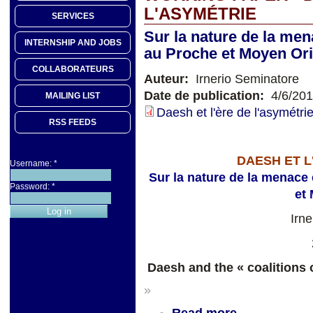
L'ASYMÉTRIE
SERVICES
Sur la nature de la men
INTERNSHIP AND JOBS
au Proche et Moyen Ori
COLLABORATEURS
Auteur:
Irnerio Seminatore
Date de publication:
4/6/20
MAILING LIST
Daesh et l'ère de l'asymétrie
RSS FEEDS
DAESH ET L
Username:
*
Sur la nature de la menace 
Password:
*
et
Irn
Daesh and the « coalitions o
»