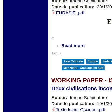
Auteur:
Irnerio Seminatore
Date de publication:
29/1/2
EURASIE .pdf
E
»
Read more
TAGS:
Asie Centrale
Europe
Fédéra
Mer Noire - Caucase du Sud
WORKING PAPER - 
Deux civilisations inco
Auteur:
Irnerio Seminatore
Date de publication:
19/1/2
Texte Islam-Occident.pdf