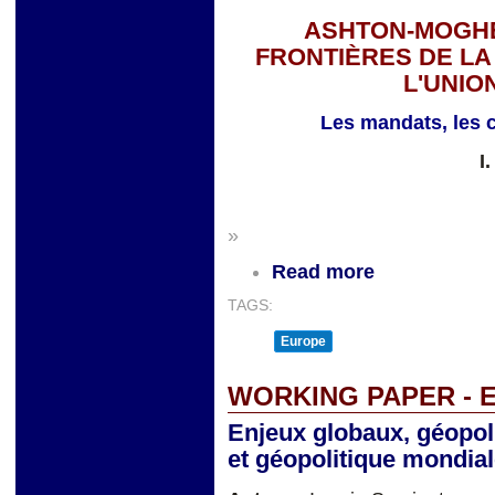
ASHTON-MOGHE
FRONTIÈRES DE LA
L'UNI
Les mandats, les c
I
»
Read more
TAGS:
Europe
WORKING PAPER - 
Enjeux globaux, géopol
et géopolitique mondia