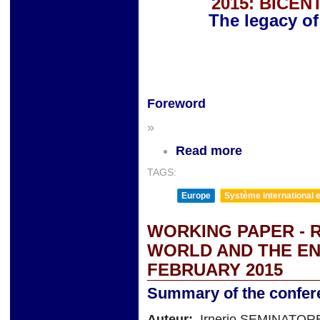
2015: BICE
The legacy o
Foreword
»
Read more
TAGS:
Europe
Système international et
WORKING PAPER - 
WORLD AND THE EN
FEBRUARY 2015
Summary of the confer
Auteur:
Irnerio SEMINATOR