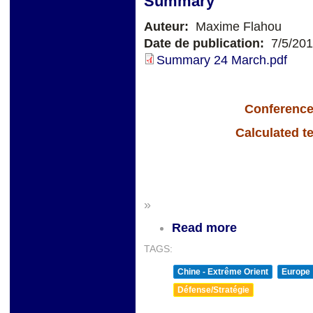
Summary
Auteur:
Maxime Flahou
Date de publication:
7/5/20
Summary 24 March.pdf
Conference
Calculated t
»
Read more
TAGS:
Chine - Extrême Orient
Europe
Défense/Stratégie