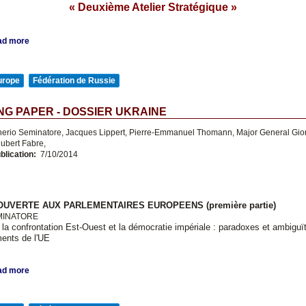
« Deuxième Atelier Stratégique »
ad more
urope
Fédération de Russie
G PAPER - DOSSIER UKRAINE
nerio Seminatore, Jacques Lippert, Pierre-Emmanuel Thomann, Major General Gio
ubert Fabre,
blication:
7/10/2014
OUVERTE AUX PARLEMENTAIRES EUROPEENS (première partie)
EMINATORE
, la confrontation Est-Ouest et la démocratie impériale : paradoxes et ambiguï
ments de l'UE
ad more