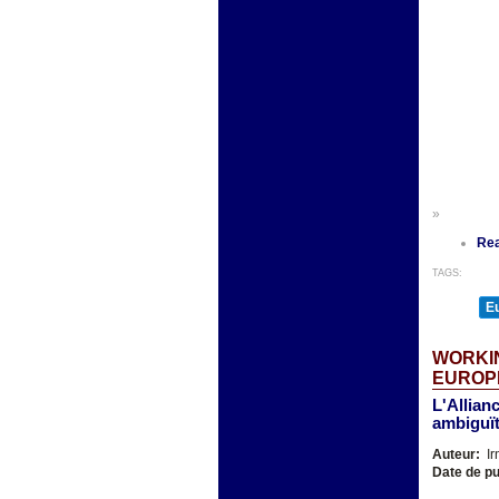
»
Re
TAGS:
E
WORKI
EUROPE
L'Allian
ambiguït
Auteur:
Ir
Date de pu