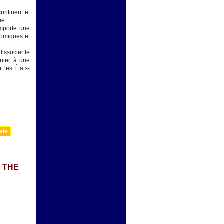
continent et
me.
omporte une
nomiques et
issocier le
rnier à une
 les États-
ale
 THE