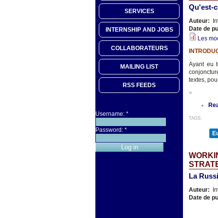
Qu'est-c
SERVICES
Auteur:
Ir
Date de pu
INTERNSHIP AND JOBS
Les mod
COLLABORATEURS
INTRODU
Ayant eu t
MAILING LIST
conjonctur
textes, pou
RSS FEEDS
»
Re
Username:
*
TAGS:
Password:
*
E
WORKI
STRAT
La Russi
Auteur:
Ir
Date de pu