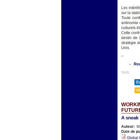
Les intérêt
sur la stab
Toute conf
antinomie 
culturels é
Cette conf
destin de 
stratégie 
Unis.
»
Re
TAGS:
E
A
WORKIN
FUTUR
A sneak 
Auteur:
Ma
Date de pu
Global 