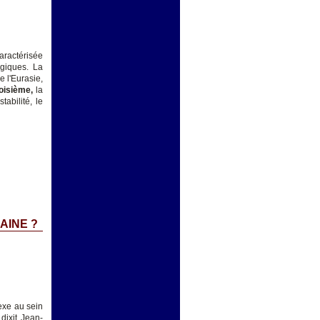
aractérisée
égiques. La
 l'Eurasie,
roisième,
la
tabilité, le
AINE ?
exe au sein
dixit Jean-