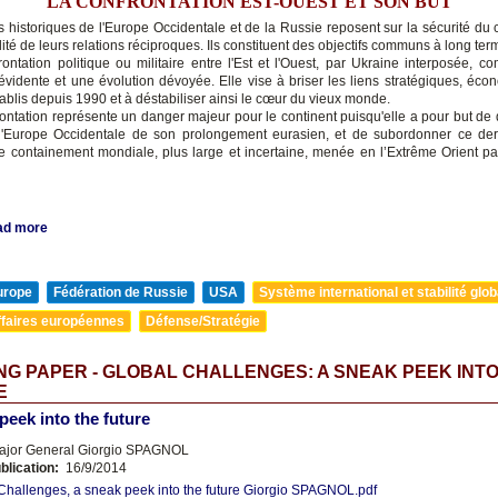
LA CONFRONTATION EST-OUEST ET SON BUT
s historiques de l'Europe Occidentale et de la Russie reposent sur la sécurité du 
ilité de leurs relations réciproques. Ils constituent des objectifs communs à long ter
rontation politique ou militaire entre l'Est et l'Ouest, par Ukraine interposée, c
évidente et une évolution dévoyée. Elle vise à briser les liens stratégiques, éco
tablis depuis 1990 et à déstabiliser ainsi le cœur du vieux monde.
rontation représente un danger majeur pour le continent puisqu'elle a pour but de d
l'Europe Occidentale de son prolongement eurasien, et de subordonner ce de
de containement mondiale, plus large et incertaine, menée en l’Extrême Orient par
ad more
urope
Fédération de Russie
USA
Système international et stabilité glob
ffaires européennes
Défense/Stratégie
G PAPER - GLOBAL CHALLENGES: A SNEAK PEEK INTO
E
peek into the future
jor General Giorgio SPAGNOL
blication:
16/9/2014
Challenges, a sneak peek into the future Giorgio SPAGNOL.pdf