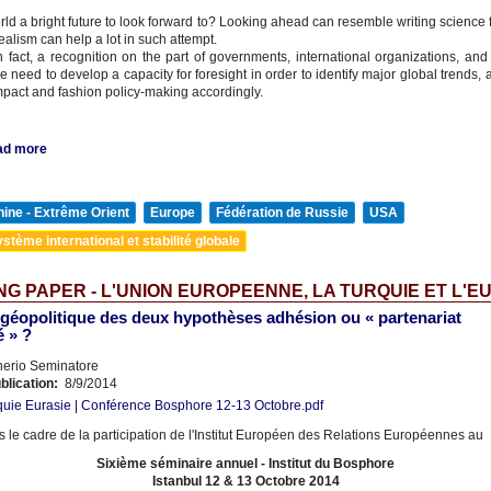
ld a bright future to look forward to? Looking ahead can resemble writing science f
alism can help a lot in such attempt.
n fact, a recognition on the part of governments, international organizations, and
he need to develop a capacity for foresight in order to identify major global trends, 
mpact and fashion policy-making accordingly.
ad more
ine - Extrême Orient
Europe
Fédération de Russie
USA
stème international et stabilité globale
G PAPER - L'UNION EUROPEENNE, LA TURQUIE ET L'E
géopolitique des deux hypothèses adhésion ou « partenariat
é » ?
nerio Seminatore
blication:
8/9/2014
uie Eurasie | Conférence Bosphore 12-13 Octobre.pdf
 le cadre de la participation de l'Institut Européen des Relations Européennes au
Sixième séminaire annuel - Institut du Bosphore
Istanbul 12 & 13 Octobre 2014