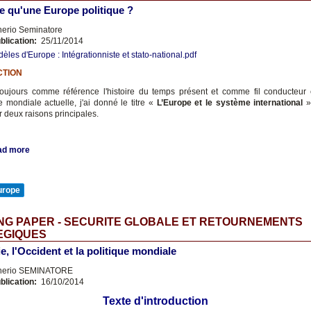
e qu'une Europe politique ?
nerio Seminatore
blication:
25/11/2014
èles d'Europe : Intégrationniste et stato-national.pdf
CTION
oujours comme référence l'histoire du temps présent et comme fil conducteur 
e mondiale actuelle, j'ai donné le titre «
L’Europe et le système international
»
r deux raisons principales.
ad more
urope
NG PAPER - SECURITE GLOBALE ET RETOURNEMENTS
EGIQUES
e, l'Occident et la politique mondiale
nerio SEMINATORE
blication:
16/10/2014
Texte d'introduction