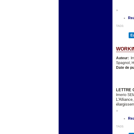
»
Re
TAGS:
E
WORKIN
Auteur:
Ir
Spagnol, H
Date de pu
LETTRE 
Irnerio S
L'Alliance
élargisse
»
Re
TAGS: