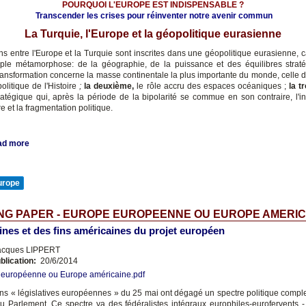
POURQUOI L'EUROPE EST INDISPENSABLE ?
Transcender les crises pour réinventer notre avenir commun
La Turquie, l'Europe et la géopolitique eurasienne
ons entre l'Europe et la Turquie sont inscrites dans une géopolitique eurasienne, c
iple métamorphose: de la géographie, de la puissance et des équilibres strat
ransformation concerne la masse continentale la plus importante du monde, celle de
olitique de l'Histoire
;
la deuxième,
le rôle accru des espaces océaniques ;
la t
tratégique qui, après la période de la bipolarité se commue en son contraire, l'ins
e et la fragmentation politique.
ad more
urope
NG PAPER - EUROPE EUROPEENNE OU EUROPE AMERIC
ines et des fins américaines du projet européen
cques LIPPERT
blication:
20/6/2014
 européenne ou Europe américaine.pdf
ons « législatives européennes » du 25 mai ont dégagé un spectre politique compl
 Parlement. Ce spectre va des fédéralistes intégraux europhiles-eurofervents - 