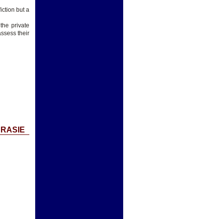
iction but a
 the private
assess their
URASIE