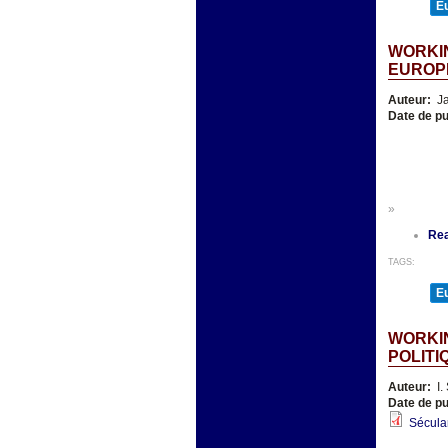
E
WORKI
EUROPE
Auteur:
Ja
Date de pu
»
Re
TAGS:
E
WORKIN
POLITI
Auteur:
I.
Date de pu
Sécular