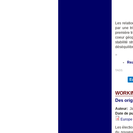
Les relati
par une tr
première t
coeur géop
stabilité s
déséquilibr
»
Re
TAGS:
E
WORKI
Des orig
Auteur:
Ja
Date de pu
Europe
Les électi
du nouveau