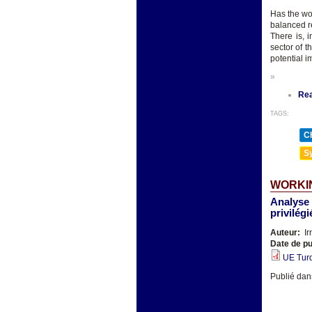
Has the wor
balanced re
There is, i
sector of t
potential i
»
Re
TAGS:
Ch
Sy
WORKIN
Analyse 
privilégi
Auteur:
Ir
Date de pu
UE Turq
Publié dans