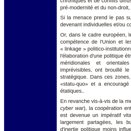
chroniques et de conflits diff
pré-modernité et du non-droit, q
Si la menace prend le pas sur
devenant individuelles et/ou co
Or, dans le cadre européen, l
compétence de l'Union et le
« linkage » politico-institutio
l'élaboration d'une politique é
méridionales et orientale
imprévisibles, ont brouillé le
stratégique. Dans ces zones, 
«statu-quo» et a encouragé 
étatiques..
En revanche vis-à-vis de la me
cyber war
), la coopération e
est devenue un impératif vit
largement partagées, les 
d'inertie politique moins influ