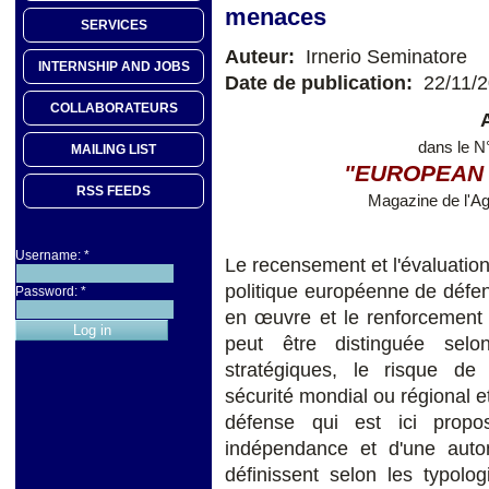
menaces
SERVICES
Auteur:
Irnerio Seminatore
INTERNSHIP AND JOBS
Date de publication:
22/11/
COLLABORATEURS
dans le N
MAILING LIST
"EUROPEAN
RSS FEEDS
Magazine de l'A
Username:
*
Le recensement et l'évaluatio
politique européenne de défe
Password:
*
en œuvre et le renforcement
peut être distinguée selo
stratégiques, le risque de 
sécurité mondial ou régional e
défense qui est ici propo
indépendance et d'une auto
définissent selon les typol