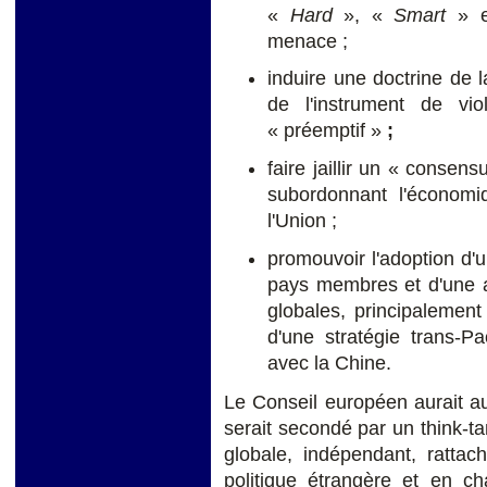
«
Hard
», «
Smart
» 
menace ;
induire une doctrine de l
de l'instrument de vi
« préemptif »
;
faire jaillir un « consen
subordonnant l'économiq
l'Union ;
promouvoir l'adoption d'u
pays membres et d'une a
globales, principalement
d'une stratégie trans-P
avec la Chine.
Le Conseil européen aurait a
serait secondé par un think-ta
globale, indépendant, rattac
politique étrangère et en ch