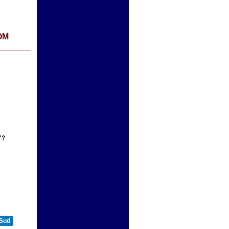
OM
"?
 Sud