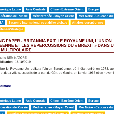
mérique Latine
Asie Centrale
Chine - Extrême Orient
Europe
édération de Russie
Méditerranée - Moyen Orient
Mer Noire - Caucase du
SA
Système international et stabilité globale
Affaires européennes
éfense/Stratégie
G PAPER - BRITANNIA EXIT. LE ROYAUME UNI, L'UNION
ENNE ET LES RÉPERCUSSIONS DU « BREXIT » DANS 
 MULTIPOLAIRE
nerio SEMINATORE
blication:
16/10/2019
bre le Royaume-Uni quittera l'Union Européenne, où il était entré en 1973, a
 et deux véto successifs de la part du Gén. de Gaulle, en janvier 1963 et en novem
ad more
mérique Latine
Asie Centrale
Chine - Extrême Orient
Europe
édération de Russie
Méditerranée - Moyen Orient
Mer Noire - Caucase du
SA
Système international et stabilité globale
Affaires européennes