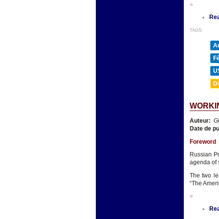
»
Re
TAGS:
A
F
U
D
WORKIN
Auteur:
Gi
Date de pu
Foreword
Russian Pr
agenda of s
The two le
“The Americ
»
Re