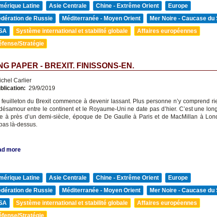
mérique Latine
Asie Centrale
Chine - Extrême Orient
Europe
édération de Russie
Méditerranée - Moyen Orient
Mer Noire - Caucase du
SA
Système international et stabilité globale
Affaires européennes
éfense/Stratégie
G PAPER - BREXIT. FINISSONS-EN.
chel Carlier
blication:
29/9/2019
 feuilleton du Brexit commence à devenir lassant. Plus personne n’y comprend rie
désamour entre le continent et le Royaume-Uni ne date pas d’hier. C’est une long
e à près d’un demi-siècle, époque de De Gaulle à Paris et de MacMillan à Lon
 pas là-dessus.
ad more
mérique Latine
Asie Centrale
Chine - Extrême Orient
Europe
édération de Russie
Méditerranée - Moyen Orient
Mer Noire - Caucase du
SA
Système international et stabilité globale
Affaires européennes
éfense/Stratégie