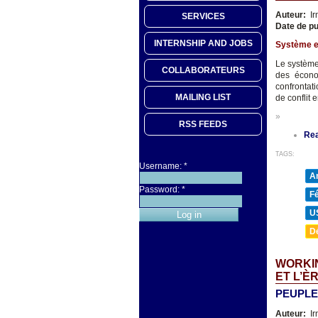
Auteur:
Ir
SERVICES
Date de pu
INTERNSHIP AND JOBS
Système e
Le système 
COLLABORATEURS
des économ
confrontati
MAILING LIST
de conflit 
»
RSS FEEDS
Re
TAGS:
Username:
*
A
Password:
*
F
U
D
WORKIN
ET L’È
PEUPLE
Auteur:
Ir