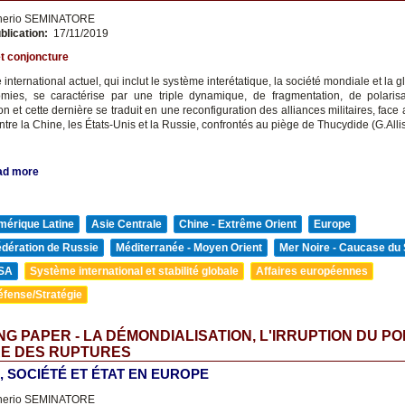
nerio SEMINATORE
blication:
17/11/2019
t conjoncture
international actuel, qui inclut le système interétatique, la société mondiale et la g
ies, se caractérise par une triple dynamique, de fragmentation, de polaris
on et cette dernière se traduit en une reconfiguration des alliances militaires, face
entre la Chine, les États-Unis et la Russie, confrontés au piège de Thucydide (G.Alli
ad more
mérique Latine
Asie Centrale
Chine - Extrême Orient
Europe
édération de Russie
Méditerranée - Moyen Orient
Mer Noire - Caucase du
SA
Système international et stabilité globale
Affaires européennes
éfense/Stratégie
G PAPER - LA DÉMONDIALISATION, L'IRRUPTION DU PO
RE DES RUPTURES
, SOCIÉTÉ ET ÉTAT EN EUROPE
nerio SEMINATORE