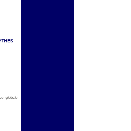
MYTHES
ce globale