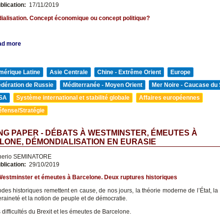
blication:
17/11/2019
alisation. Concept économique ou concept politique?
ad more
mérique Latine
Asie Centrale
Chine - Extrême Orient
Europe
édération de Russie
Méditerranée - Moyen Orient
Mer Noire - Caucase du
SA
Système international et stabilité globale
Affaires européennes
éfense/Stratégie
G PAPER - DÉBATS À WESTMINSTER, ÉMEUTES À
ONE, DÉMONDIALISATION EN EURASIE
nerio SEMINATORE
blication:
29/10/2019
Westminster et émeutes à Barcelone. Deux ruptures historiques
des historiques remettent en cause, de nos jours, la théorie moderne de l’État, la
raineté et la notion de peuple et de démocratie.
 difficultés du Brexit et les émeutes de Barcelone.