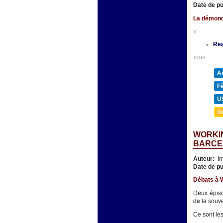
Date de pu
La démondi
»
Re
TAGS:
A
F
U
D
WORKIN
BARCEL
Auteur:
Ir
Date de pu
Débats à 
Deux épiso
de la souve
Ce sont les