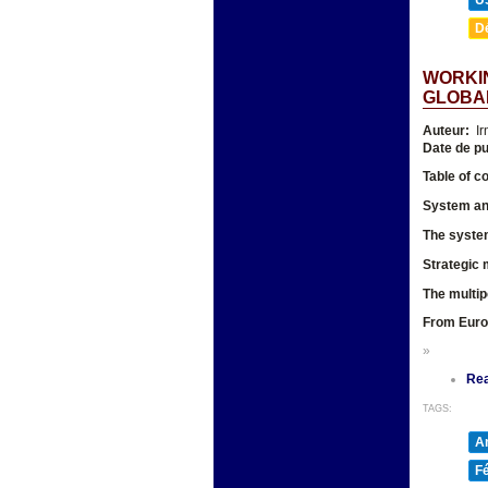
D
WORKIN
GLOBAL
Auteur:
Ir
Date de pu
Table of c
System and
The system
Strategic 
The multip
From Europ
»
Re
TAGS:
A
F