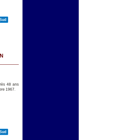
 Sud
UN
près 48 ans
bre 1967.
 Sud