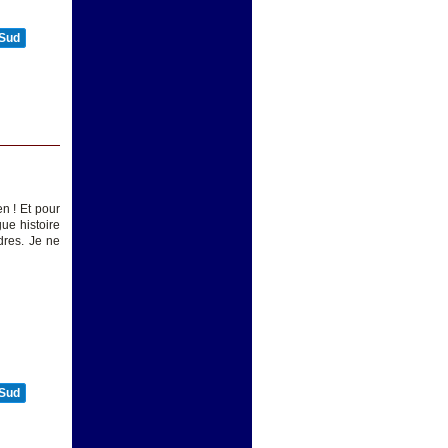
 Sud
n ! Et pour
ue histoire
dres. Je ne
 Sud