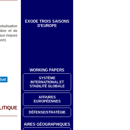
EXODE TROIS SAISONS
D'EUROPE
lobalisation
ation et de
 aux risques
son).
WORKING PAPERS
SYSTÈME
 Sud
INTERNATIONAL ET
STABILITÉ GLOBALE
AFFAIRES
EUROPÉENNES
LITIQUE
DÉFENSE/STRATÉGIE
AIRES GÉOGRAPHIQUES