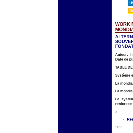
U
D
WORKIN
MONDIA
ALTERN
SOUVER
FONDA
Auteur:
Ir
Date de pu
TABLE DE
Système e
La mondiali
L
a mondial
Le system
renforcee
»
Re
TAGS: