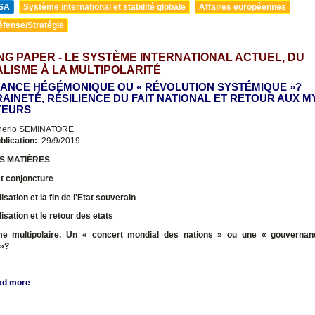
SA
Système international et stabilité globale
Affaires européennes
éfense/Stratégie
G PAPER - LE SYSTÈME INTERNATIONAL ACTUEL, DU
LISME À LA MULTIPOLARITÉ
ANCE HÉGÉMONIQUE OU « RÉVOLUTION SYSTÉMIQUE »?
AINETÉ, RÉSILIENCE DU FAIT NATIONAL ET RETOUR AUX 
TEURS
nerio SEMINATORE
blication:
29/9/2019
S MATIÈRES
t conjoncture
sation et la fin de l'Etat souverain
isation et le retour des etats
e multipolaire. Un « concert mondial des nations » ou une « gouvernan
 »?
ad more