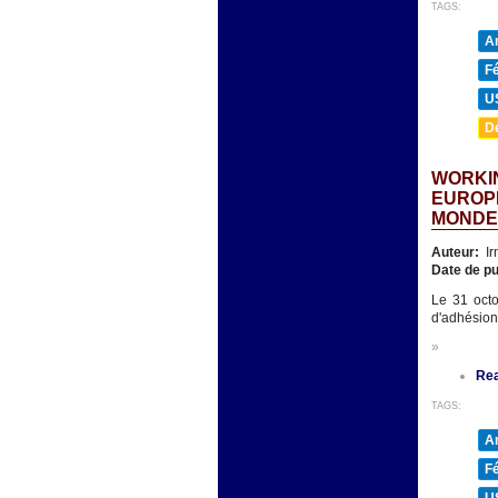
TAGS:
A
F
U
D
WORKIN
EUROPE
MONDE
Auteur:
Ir
Date de pu
Le 31 octo
d'adhésion
»
Re
TAGS:
A
F
U