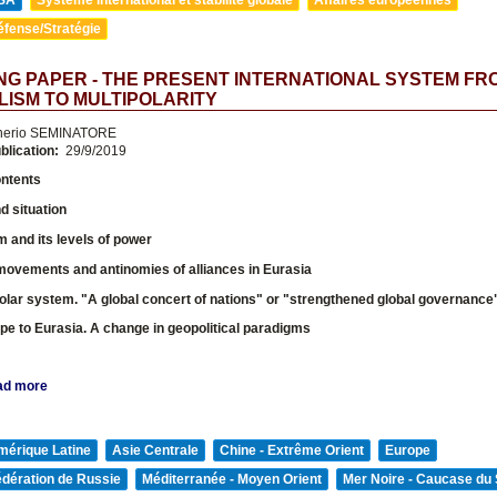
éfense/Stratégie
G PAPER - THE PRESENT INTERNATIONAL SYSTEM FR
ISM TO MULTIPOLARITY
nerio SEMINATORE
blication:
29/9/2019
ontents
 situation
 and its levels of power
movements and antinomies of alliances in Eurasia
olar system. "A global concert of nations" or "strengthened global governance
e to Eurasia. A change in geopolitical paradigms
ad more
mérique Latine
Asie Centrale
Chine - Extrême Orient
Europe
édération de Russie
Méditerranée - Moyen Orient
Mer Noire - Caucase du