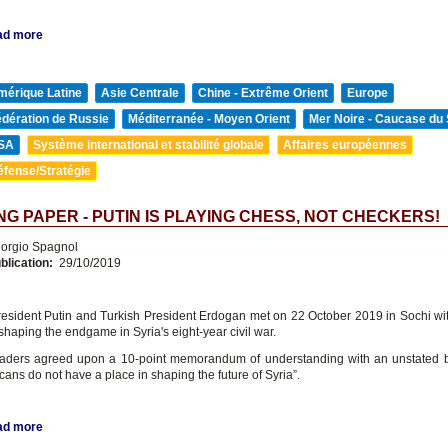
ad more
mérique Latine
Asie Centrale
Chine - Extrême Orient
Europe
édération de Russie
Méditerranée - Moyen Orient
Mer Noire - Caucase du
SA
Système international et stabilité globale
Affaires européennes
éfense/Stratégie
G PAPER - PUTIN IS PLAYING CHESS, NOT CHECKERS!
orgio Spagnol
blication:
29/10/2019
esident Putin and Turkish President Erdogan met on 22 October 2019 in Sochi wi
haping the endgame in Syria's eight-year civil war.
aders agreed upon a 10-point memorandum of understanding with an unstated b
ans do not have a place in shaping the future of Syria”.
ad more