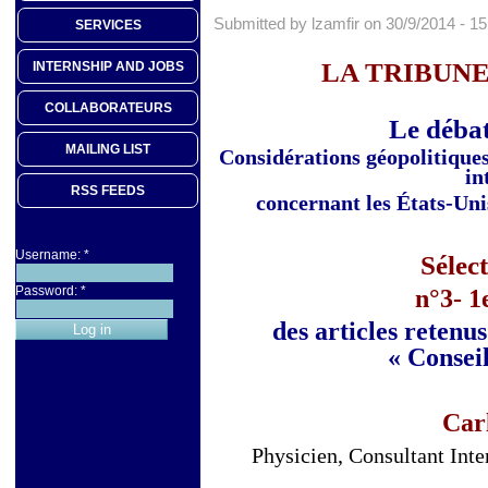
Submitted by lzamfir on 30/9/2014 - 15
SERVICES
LA TRIBUN
INTERNSHIP AND JOBS
COLLABORATEURS
Le débat
MAILING LIST
Considérations géopolitiques 
in
RSS FEEDS
concernant les États-Uni
Username:
*
Sélec
Password:
*
n°3- 1
des articles retenu
« Conseil
Car
Physicien, Consultant Int