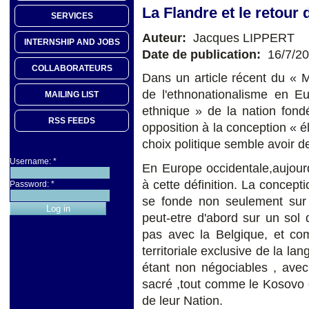
La Flandre et le retour
SERVICES
Auteur:
Jacques LIPPERT
INTERNSHIP AND JOBS
Date de publication:
16/7/2
COLLABORATEURS
Dans un article récent du « M
de l'ethnonationalisme en Eu
MAILING LIST
ethnique » de la nation fond
RSS FEEDS
opposition à la conception « é
choix politique semble avoir d
Username:
*
En Europe occidentale,aujour
à cette définition. La concept
Password:
*
se fonde non seulement sur
peut-etre d'abord sur un sol 
pas avec la Belgique, et comm
territoriale exclusive de la l
étant non négociables , avec
sacré ,tout comme le Kosovo 
de leur Nation.