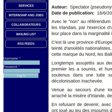
SERVICES
Auteur:
Spectator (pseudon
Date de publication:
16/6/2
INTERNSHIP AND JOBS
Avec le "non" au référendum s
COLLABORATEURS
les Irlandais, par l'exercice d
leur place dans la marginalité 
MAILING LIST
C'est là une province d'Europe
RSS FEEDS
teinté d'anxiétés nationalistes
cette marque du Nord, les Bal
Username:
*
Longtemps assujettis aux deu
Password:
*
premier les a soumis, et hum
soutenus dans une lutte sa
décolonisation inachevée.
Venue au secours d'une lon
arraché la misère d'Irlande, d
En refusant de devenir, avec 
ont joué au jeu des insoumis d