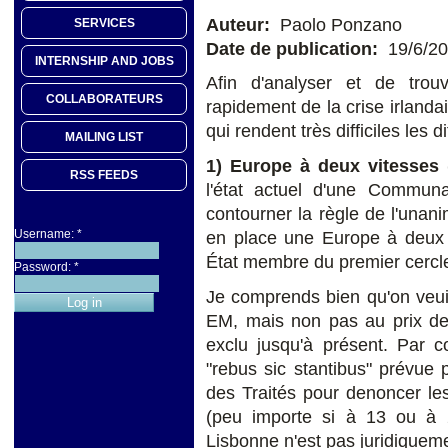
Auteur:
Paolo Ponzano
SERVICES
Date de publication:
19/6/2
INTERNSHIP AND JOBS
Afin d'analyser et de trou
COLLABORATEURS
rapidement de la crise irlanda
qui rendent très difficiles les 
MAILING LIST
1) Europe à deux vitesses 
RSS FEEDS
l'état actuel d'une Communa
contourner la règle de l'unani
Username:
*
en place une Europe à deux v
État membre du premier cerc
Password:
*
Je comprends bien qu'on veuil
EM, mais non pas au prix de 
exclu jusqu'à présent. Par c
"rebus sic stantibus" prévue 
des Traités pour denoncer les
(peu importe si à 13 ou à 
Lisbonne n'est pas juridiqueme