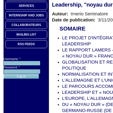
Leadership, "noyau dur"
SERVICES
Auteur:
Irnerio Seminatore
INTERNSHIP AND JOBS
Date de publication:
3/11/2
COLLABORATEURS
SOMAIRE
MAILING LIST
LE PROJET D'INTÉGRA
LEADERSHIP
RSS FEEDS
LE RAPPORT LAMERS –
« NOYAU DUR » FRAN
Username:
*
GLOBALISATION ET RE
Password:
*
POLITIQUE
NORMALISATION ET I
L'ALLEMAGNE ET L'U
LE PARCOURS ACCOM
LEADERSHIP ET « NO
L'EUROPE, L'ALLEMAG
DU « NOYAU DUR » (DE
GERMANO-RUSSE (DE 