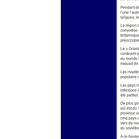
Pendant des
l’une l’aut
langues, le
La région 
convoitise 
britanniqu
préoccupat
Le « Grand 
continent 
du monde bi
risquait d
Les rivalit
populaire d
Les pays d’
inflexions 
été parties
De plus gra
qui est du 
province u
cinq pays d
vers de nou
du soviétis
A ce boule