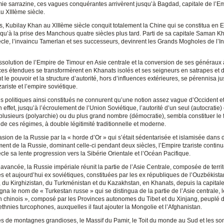
e sarrazine, ces vagues conquérantes arrivèrent jusqu’à Bagdad, capitale de l’E
u XIIIème siècle.
s, Kubilay Khan au XIIIème siècle conquit totalement la Chine qui se constitua en 
qu’à la prise des Manchous quatre siècles plus tard. Parti de sa capitale Saman K
cle, l’invaincu Tamerlan et ses successeurs, devinrent les Grands Mogholes de l’I
ssolution de l’Empire de Timour en Asie centrale et la conversion de ses généraux à
ces étendues se transformèrent en Khanats isolés et ses seigneurs en satrapes et 
t le pouvoir et la structure d’autorité, hors d’influences extérieures, se pérennisa ju
ariste et l’empire soviétique.
s politiques ainsi constitués ne connurent qu’une notion assez vague d’Occident e
En effet, jusqu’à l’écroulement de l’Union Soviétique, l’autorité d’un seul (autocratie)
plusieurs (polyarchie) ou du plus grand nombre (démocratie), sembla constituer l
de ces régimes, à double légitimité traditionnelle et moderne.
asion de la Russie par la « horde d’Or » qui s’était sédentarisée et islamisée dans
ent de la Russie, dominant celle-ci pendant deux siècles, l’Empire tzariste contin
le sa lente progression vers la Sibérie Orientale et l’Océan Pacifique.
avancée, la Russie impériale réunit la partie de l’Asie Centrale, composée de territ
 et aujourd’hui ex soviétiques, constituées par les ex républiques de l’Ouzbékista
, du Kirghizistan, du Turkménistan et du Kazakhstan, en Khanats, depuis la capital
igna le nom de « Turkestan russe » qui se distingua de la partie de l’Asie centrale, l
n chinois », composé par les Provinces autonomes du Tibet et du Xinjang, peuplé 
thnies turcophones, auxquelles il faut ajouter la Mongolie et l’Afghanistan.
s de montagnes grandioses, le Massif du Pamir, le Toit du monde au Sud et les s