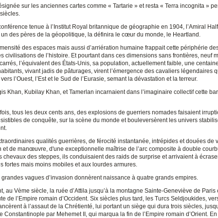
désignée sur les anciennes cartes comme « Tartarie » et resta « Terra incognita » p
siècles.
onférence tenue à l’Institut Royal britannique de géographie en 1904, l’Amiral Hal
un des pères de la géopolitique, la définira le cœur du monde, le Heartland.
mensité des espaces mais aussi d’arriération humaine frappait cette périphérie des
 civilisations de l’histoire. Et pourtant dans ces dimensions sans frontières, neuf m
carrés, l’équivalent des États-Unis, sa population, actuellement faible, une centain
habitants, vivant jadis de pâturages, virent l’émergence des cavaliers légendaires q
 vers l’Ouest, l’Est et le Sud de l’Eurasie, semant la dévastation et la terreur.
gis Khan, Kubilay Khan, et Tamerlan incarnaient dans l’imaginaire collectif cette ba
fois, tous les deux cents ans, des explosions de guerriers nomades faisaient irrupt
sistibles de conquête, sur la scène du monde et bouleversèrent les univers stabilis
nt.
raordinaires qualités guerrières, de férocité instantanée, intrépides et douées de 
n et de manœuvre, d'une exceptionnelle maîtrise de l’arc composite à double courb
 chevaux des steppes, ils conduisaient des raids de surprise et arrivaient à écrase
s fortes mais moins mobiles et aux lourdes armures.
 grandes vagues d’invasion donnèrent naissance à quatre grands empires.
t, au Vème siècle, la ruée d’Attila jusqu’à la montagne Sainte-Geneviève de Paris 
te de l’Empire romain d’Occident. Six siècles plus tard, les Turcs Seldjoukides, ve
lancèrent à l’assaut de la Chrétienté, lui portant un siège qui dura trois siècles, jusq
e Constantinople par Mehemet II, qui marqua la fin de l’Empire romain d’Orient. En