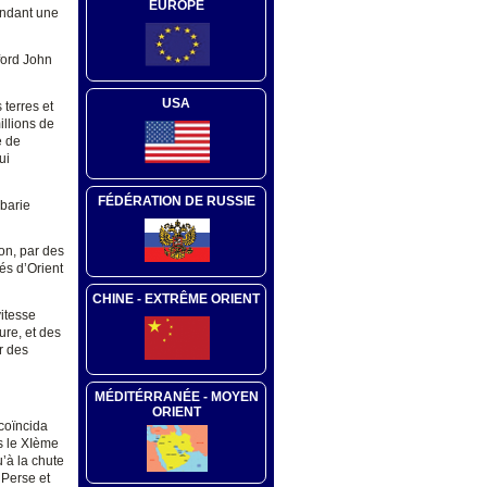
EUROPE
endant une
ford John
USA
 terres et
illions de
e de
ui
FÉDÉRATION DE RUSSIE
rbarie
ion, par des
és d’Orient
CHINE - EXTRÊME ORIENT
vitesse
ure, et des
r des
MÉDITÉRRANÉE - MOYEN
ORIENT
coïncida
rs le XIème
u’à la chute
 Perse et