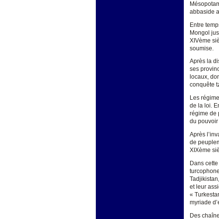
Mésopotami
abbaside a
Entre temp
Mongol jus
XIVème siè
soumise.
Après la di
ses provin
locaux, don
conquête tz
Les régime
de la loi. 
régime de 
du pouvoir 
Après l’inv
de peuplem
XIXème sièc
Dans cette 
turcophones
Tadjikistan
et leur ass
« Turkesta
myriade d’e
Des chaîne