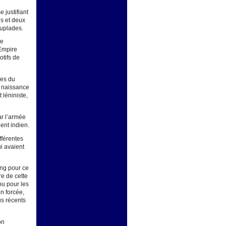
 justifiant
es et deux
euplades.
le
’Empire
tifs de
ues du
a naissance
 léniniste,
ar l’armée
ent indien.
fférentes
i avaient
ing pour ce
re de cette
u pour les
on forcée,
us récents
on