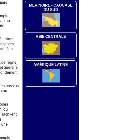
mpire
MER NOIRE - CAUCASE
DU SUD
Empire
han au
nde
ASIE CENTRALE
 l’Islam,
despotes
squ’à la
t de règne
AMÉRIQUE LATINE
 et guère le
e fondement
 des bassins
ua au
oires
n, du
e Tachkent
e
d’une
ommets