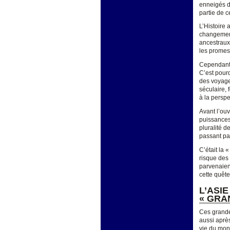
enneigés d
partie de c
L’Histoire
changement
ancestraux 
les promess
Cependant l
C’est pourq
des voyage
séculaire, 
à la perspec
Avant l’ou
puissances
pluralité d
passant par
C’était la 
risque des
parvenaient
cette quête
L’ASI
« GRA
Ces grande
aussi aprè
vie du mon