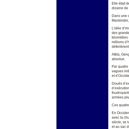
Elle était 
dizaine de 
Dans une c
Mackinder, 
L’idée d’im
des grandes
kilomètres 
millions d’
déferlèrent
Attila, Gen
absolue.
Par quatre 
vagues irré
et d’Occide
Doués d’ext
d’exécutio
foudroyants
armées plu
Ces quatre
En Occiden
avec la chu
siècle, se 
et au sac d