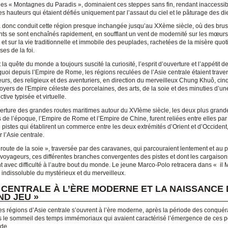
es « Montagnes du Paradis », dominaient ces steppes sans fin, rendant inaccessi
es hauteurs qui étaient défiés uniquement par l’assaut du ciel et le pâturage des di
 a donc conduit cette région presque inchangée jusqu’au XXème siècle, où des bru
s se sont enchaînés rapidement, en soufflant un vent de modernité sur les mœurs
et sur la vie traditionnelle et immobile des peuplades, rachetées de la misère quo
es de la foi.
a quête du monde a toujours suscité la curiosité, l’esprit d’ouverture et l’appétit de
uoi depuis l’Empire de Rome, les régions reculées de l’Asie centrale étaient trave
urs, des religieux et des aventuriers, en direction du merveilleux Chung Khuô, cin
foyers de l'Empire céleste des porcelaines, des arts, de la soie et des minuties d’un
tive typisée et virtuelle.
verture des grandes routes maritimes autour du XVIème siècle, les deux plus grand
 de l’époque, l’Empire de Rome et l’Empire de Chine, furent reliées entre elles pa
e pistes qui établirent un commerce entre les deux extrémités d’Orient et d’Occident
 l’Asie centrale.
« route de la soie », traversée par des caravanes, qui parcouraient lentement et au 
 voyageurs, ces différentes branches convergentes des pistes et dont les cargaison
 avec difficulté à l’autre bout du monde. Le jeune Marco-Polo retracera dans « il M
 indissoluble du mystérieux et du merveilleux.
E CENTRALE À L’ÈRE MODERNE ET LA NAISSANCE
ND JEU »
s régions d’Asie centrale s’ouvrent à l’ère moderne, après la période des conquér
s le sommeil des temps immémoriaux qui avaient caractérisé l’émergence de ces p
de.