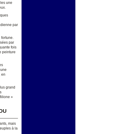
bles une
eux.
sques
tidienne par
 fortune.
rsées par
quante fois
e peinture
es
r une
, en
plus grand
s
ilione »
 DU
ants, mais
euples à la