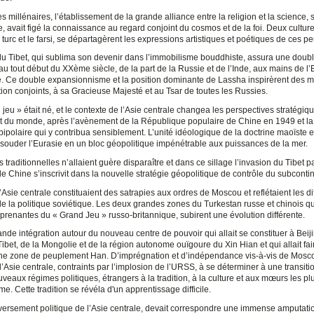
 millénaires, l’établissement de la grande alliance entre la religion et la science, se
re, avait figé la connaissance au regard conjoint du cosmos et de la foi. Deux cultur
 turc et le farsi, se départagèrent les expressions artistiques et poétiques de ces p
du Tibet, qui sublima son devenir dans l’immobilisme bouddhiste, assura une doub
au tout début du XXème siècle, de la part de la Russie et de l’Inde, aux mains de l
e. Ce double expansionnisme et la position dominante de Lassha inspirèrent des mo
ion conjoints, à sa Gracieuse Majesté et au Tsar de toutes les Russies.
jeu » était né, et le contexte de l’Asie centrale changea les perspectives stratégiq
et du monde, après l’avènement de la République populaire de Chine en 1949 et l
polaire qui y contribua sensiblement. L’unité idéologique de la doctrine maoïste et
e souder l’Eurasie en un bloc géopolitique impénétrable aux puissances de la mer.
és traditionnelles n’allaient guère disparaître et dans ce sillage l’invasion du Tibet p
e Chine s’inscrivit dans la nouvelle stratégie géopolitique de contrôle du subcontin
Asie centrale constituaient des satrapies aux ordres de Moscou et reflétaient les di
de la politique soviétique. Les deux grandes zones du Turkestan russe et chinois qu
 prenantes du « Grand Jeu » russo-britannique, subirent une évolution différente.
nde intégration autour du nouveau centre de pouvoir qui allait se constituer à Beij
Tibet, de la Mongolie et de la région autonome ouïgoure du Xin Hian et qui allait fai
ne zone de peuplement Han. D’imprégnation et d’indépendance vis-à-vis de Mosco
’Asie centrale, contraints par l’implosion de l’URSS, à se déterminer à une transiti
veaux régimes politiques, étrangers à la tradition, à la culture et aux mœurs les pl
me. Cette tradition se révéla d'un apprentissage difficile.
versement politique de l’Asie centrale, devait correspondre une immense amputati