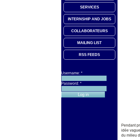
SERVICES
INTERNSHIP AND JOBS
COLLABORATEURS
MAILING LIST
RSS FEEDS
Username:
*
Password:
*
Pendant prè
idée vague
du milieu 