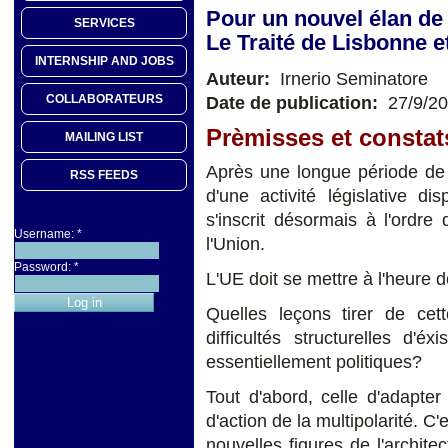
Pour un nouvel élan de 
SERVICES
Le Traité de Lisbonne e
INTERNSHIP AND JOBS
Auteur:
Irnerio Seminatore
COLLABORATEURS
Date de publication:
27/9/2
Prèmisses et constat
MAILING LIST
Après une longue période de r
RSS FEEDS
d'une activité législative d
s'inscrit désormais à l'ordre 
Username:
*
l'Union.
Password:
*
L'UE doit se mettre à l'heure d
Quelles leçons tirer de cet
difficultés structurelles d'é
essentiellement politiques?
Tout d'abord, celle d'adapter
d'action de la multipolarité. C
nouvelles figures de l'archite