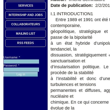
Date de publication:
2/2/20
SERVICES
I.1 INTRODUCTION1
INTERNSHIP AND JOBS
Entre 1989 et 1991 ont été to
COLLABORATEURS
contemporaine,
géopolitique, stratégique e
MAILING LIST
passe de la bipolarité
à un état hybride d’unipol
RSS FEEDS
tendanciel, la
dissuasion, stratégiquement 
Username:
*
sanctuarisation et
Password:
*
d’insularisation politique.
procède de la stabilité
à l’instabilité et donc d’un
turbulences et tensions
permanentes et diffuses, agg
nucléaire et
chimique. En ce qui concerne l
évolue de la