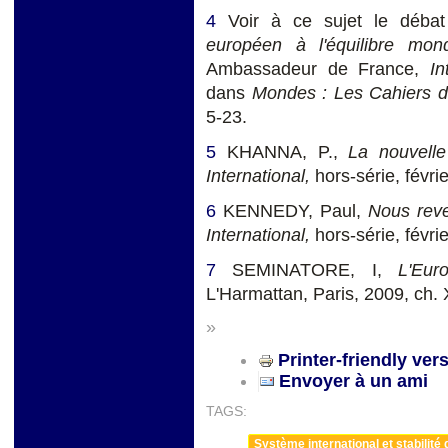
4
Voir à ce sujet le déba
européen à l'équilibre mo
Ambassadeur de France,
In
dans
Mondes : Les Cahiers d
5-23.
5
KHANNA, P.,
La nouvell
International,
hors-série, févri
6
KENNEDY, Paul,
Nous reve
International,
hors-série, févri
7
SEMINATORE, I,
L'Eur
L'Harmattan, Paris, 2009, ch. 
»
Printer-friendly ver
Envoyer à un ami
TAGS:
Système international et stabilité 