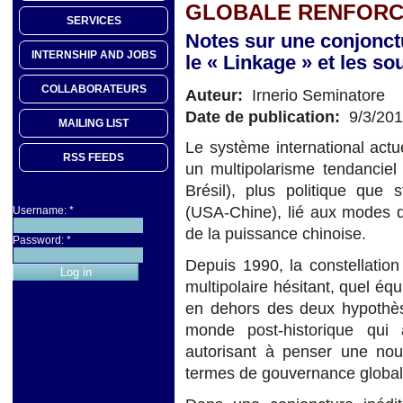
GLOBALE RENFORC
SERVICES
Notes sur une conjonctu
INTERNSHIP AND JOBS
le « Linkage » et les s
COLLABORATEURS
Auteur:
Irnerio Seminatore
Date de publication:
9/3/20
MAILING LIST
Le système international actu
RSS FEEDS
un multipolarisme tendanciel
Brésil), plus politique que 
(USA-Chine), lié aux modes d'
Username:
*
de la puissance chinoise.
Password:
*
Depuis 1990, la constellati
multipolaire hésitant, quel équ
en dehors des deux hypothès
monde post-historique qui a
autorisant à penser une no
termes de gouvernance global