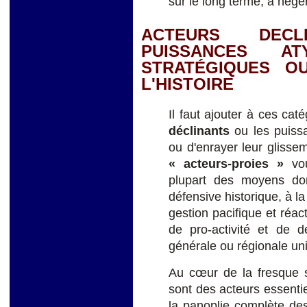
sur le long terme, à hég
ACTEURS DECL
PUISSANCES A
STRATÉGIQUES O
L'HISTOIRE
Il faut ajouter à ces ca
déclinants
ou les puissa
ou d'enrayer leur glisse
« acteurs-proies »
vou
plupart des moyens don
défensive historique, à la 
gestion pacifique et réac
de pro-activité et de d
générale ou régionale uni
Au cœur de la fresque 
sont des acteurs essenti
la panoplie complète des