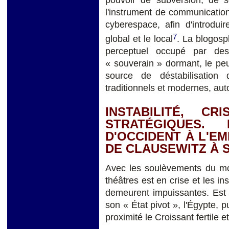
l'instrument de communication 
cyberespace, afin d'introdui
7
global et le local
. La blogosp
perceptuel occupé par des 
« souverain » dormant, le peup
source de déstabilisatio
traditionnels et modernes, aut
INSTABILITÉ, C
STRATÉGIQUES.
D'OCCIDENT À L'EM
DE CLAUSEWITZ À 
Avec les soulèvements du mond
théâtres est en crise et les in
demeurent impuissantes. Est 
son « État pivot », l'Égypte, p
proximité le Croissant fertile e