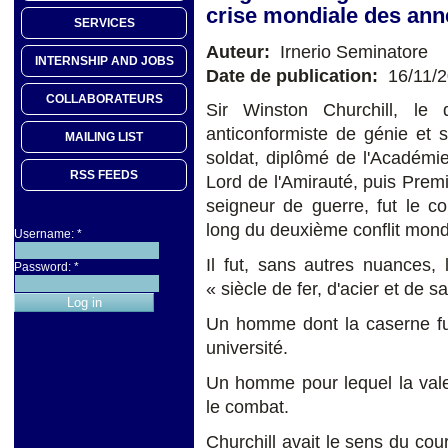
crise mondiale des ann
SERVICES
Auteur:
Irnerio Seminatore
INTERNSHIP AND JOBS
Date de publication:
16/11/
COLLABORATEURS
Sir Winston Churchill, le 
anticonformiste de génie et 
MAILING LIST
soldat, diplômé de l'Académi
RSS FEEDS
Lord de l'Amirauté, puis Prem
seigneur de guerre, fut le co
long du deuxième conflit mond
Username:
*
Il fut, sans autres nuances
Password:
*
« siècle de fer, d'acier et de s
Un homme dont la caserne fut
université.
Un homme pour lequel la valeu
le combat.
Churchill avait le sens du cou