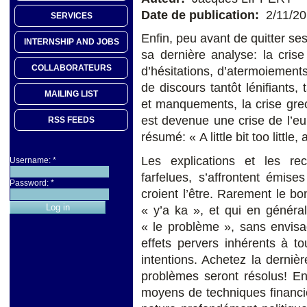
Date de publication:
2/11/2
SERVICES
Enfin, peu avant de quitter se
INTERNSHIP AND JOBS
sa dernière analyse: la cris
COLLABORATEURS
d’hésitations, d’atermoiements
de discours tantôt lénifiants, 
MAILING LIST
et manquements, la crise grec
est devenue une crise de l’eu
RSS FEEDS
résumé: « A little bit too little, a
Les explications et les rece
Username:
*
farfelues, s’affrontent émise
Password:
*
croient l’être. Rarement le b
« y’a ka », et qui en généra
« le problème », sans envis
effets pervers inhérents à t
intentions. Achetez la derniè
problèmes seront résolus! En
moyens de techniques financi