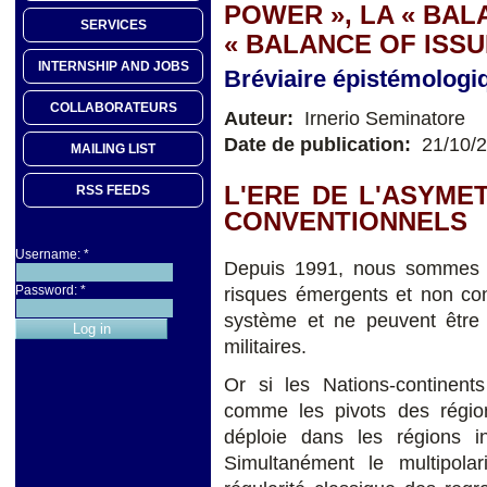
POWER », LA « BAL
SERVICES
« BALANCE OF ISSU
INTERNSHIP AND JOBS
Bréviaire épistémologi
COLLABORATEURS
Auteur:
Irnerio Seminatore
Date de publication:
21/10/
MAILING LIST
L'ERE DE L'ASYME
RSS FEEDS
CONVENTIONNELS
Username:
*
Depuis 1991, nous sommes en
Password:
*
risques émergents et non co
système et ne peuvent être 
militaires.
Or si les Nations-continents
comme les pivots des régions
déploie dans les régions in
Simultanément le multipol