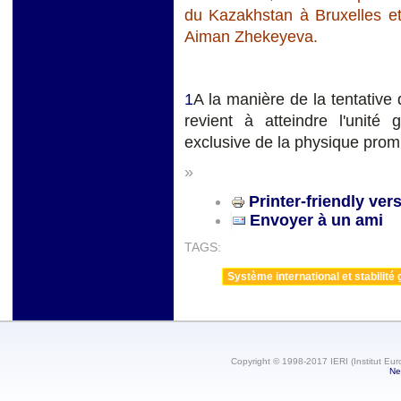
du Kazakhstan à Bruxelles e
Aiman Zhekeyeva.
1
A la manière de la tentativ
revient à atteindre l'unité 
exclusive de la physique prom
»
Printer-friendly ver
Envoyer à un ami
TAGS:
Système international et stabilité 
Copyright © 1998-2017 IERI (Institut Eur
Ne