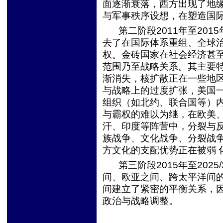
面逐渐衰落，西方出现了地
与军事秩序设想，在塑造国
第二阶段
2011
年至
2015
去了在国际体系重组、全球
权。金砖国家在社会经济甚至
范围乃至战略关系。其主要
渐消失，核扩散正在一些地
与战略上的过度扩张，美国一
组织（如北约、联合国等）
与霸权的难以为继，在欧美、
汗、印度等阵营中，分裂与
族战争、文化战争、分裂战
方文化的支配优势正在被弱 
第三阶段
2015
年至
2025/
间、欧亚之间、跨太平洋间
间建立了紧密的平衡关系，
政治与战略调整。