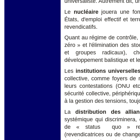
universaliste. Autrement dit, u
Le
nucléaire
jouera une fonc
États, d'emploi effectif et te
revendicatifs.
Quant au régime de contrôle, l
zéro » et l'élimination des st
et groupes radicaux), cho
développement balistique et l
Les
institutions universelles
collective, comme foyers de 
leurs contestations (ONU et
sécurité collective, périphériq
à la gestion des tensions, touj
La
distribution des allia
systémique qui discriminera,
de « status quo » rel
(revendicatrices ou de chang