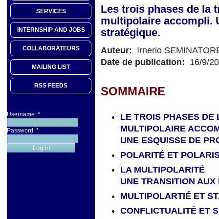
Les trois phases de la 
SERVICES
multipolaire accompli.
stratégique.
INTERNSHIP AND JOBS
COLLABORATEURS
Auteur:
Irnerio SEMINATOR
Date de publication:
16/9/2
MAILING LIST
RSS FEEDS
SOMMAIRE
Username:
*
LE TROIS PHASES DE
MULTIPOLAIRE ACCOM
Password:
*
UNE ESQUISSE DE PR
POLARITÉ ET POLARI
LA MULTIPOLARITÉ
UNE TRANSITION AUX
MULTIPOLARTIÉ ET ST
CONFLICTUALITÉ ET 