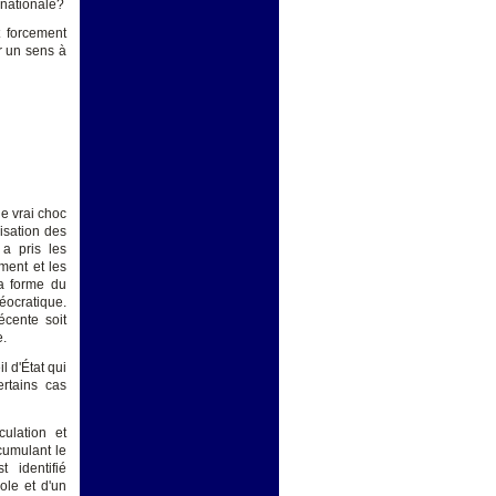
rnationale?
t forcement
r un sens à
le vrai choc
lisation des
a pris les
ment et les
la forme du
héocratique.
écente soit
e.
l d'État qui
ertains cas
ulation et
cumulant le
 identifié
ole et d'un