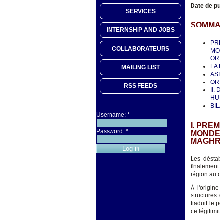
Date de pu
SERVICES
SOMMA
INTERNSHIP AND JOBS
PR
COLLABORATEURS
MO
ORI
LA
MAILING LIST
AS
OR
RSS FEEDS
II.
HU
BI
Username:
*
I. PRE
Password:
*
MONDE
MAGHRE
Les déstab
finalement 
région au c
À l'origi
structures
traduit le 
de légitimi