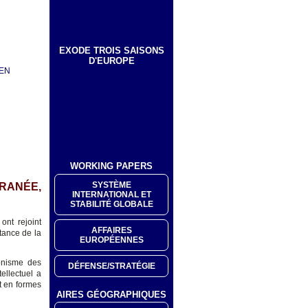
EXODE TROIS SAISONS
D'EUROPE
YEN
WORKING PAPERS
SYSTÈME
RANÉE,
INTERNATIONAL ET
STABILITÉ GLOBALE
ont rejoint
AFFAIRES
rtance de la
EUROPÉENNES
onisme des
DÉFENSE/STRATÉGIE
ellectuel a
et en formes
AIRES GÉOGRAPHIQUES