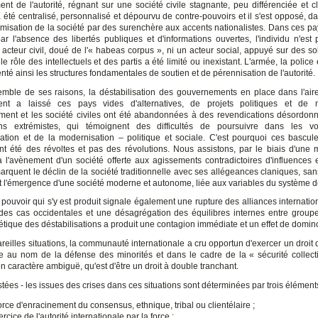
nt de l'autorité, régnant sur une société civile stagnante, peu différenciée et c
 été centralisé, personnalisé et dépourvu de contre-pouvoirs et il s'est opposé, d
slamisation de la société par des surenchère aux accents nationalistes. Dans ces pa
r l'absence des libertés publiques et d'informations ouvertes, l'individu n'est
acteur civil, doué de l'« habeas corpus », ni un acteur social, appuyé sur des sol
le rôle des intellectuels et des partis a été limité ou inexistant. L'armée, la police e
nté ainsi les structures fondamentales de soutien et de pérennisation de l'autorité.
emble de ses raisons, la déstabilisation des gouvernements en place dans l'ai
ent a laissé ces pays vides d'alternatives, de projets politiques et de
ent et les société civiles ont été abandonnées à des revendications désordon
ions extrémistes, qui témoignent des difficultés de poursuivre dans les v
ation et de la modernisation – politique et sociale. C'est pourquoi ces bascu
nt été des révoltes et pas des révolutions. Nous assistons, par le biais d'une m
 à l'avènement d'un société offerte aux agissements contradictoires d'influences e
marquent le déclin de la société traditionnelle avec ses allégeances claniques, san
t l'émergence d'une société moderne et autonome, liée aux variables du système de
 pouvoir qui s'y est produit signale également une rupture des alliances internatio
 des cas occidentales et une désagrégation des équilibres internes entre groupe
étique des déstabilisations a produit une contagion immédiate et un effet de domin
reilles situations, la communauté internationale a cru opportun d'exercer un droit 
e au nom de la défense des minorités et dans le cadre de la « sécurité collect
 caractère ambiguë, qu'est d'être un droit à double tranchant.
tées - les issues des crises dans ces situations sont déterminées par trois élément
force d'enracinement du consensus, ethnique, tribal ou clientélaire ;
ercice de l'autorité internationale par la force ;