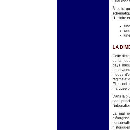
Quel est da
À cette qu
schématiqu
l'Histoire 
une
une
une
LA DIM
Cette dimen
de la moder
pays musu
observateu
modes d'ex
régime et d
Elles ont 
marquée par
Dans la plu
sont princ
l'intégrati
La mal go
d'élargiss
conservat
historique