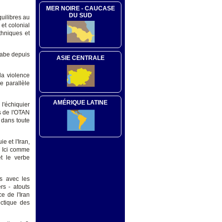
MER NOIRE - CAUCASE
DU SUD
quilibres au
et colonial
thniques et
rabe depuis
ASIE CENTRALE
la violence
e parallèle
AMÉRIQUE LATINE
l'échiquier
es de l'OTAN
s dans toute
e et l'Iran,
. Ici comme
et le verbe
s avec les
rs - atouts
e de l'Iran
ectique des