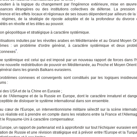
soutien à la logique du changement par l'ingérence extérieure, mise en œuvr
ssances étrangères ou des institutions collectives de défense. La pression 
érence et les effets locaux et régionaux de ses issues dépendent par ailleurs de la 
 régimes, de la stratégie de riposte adoptée et de la profondeur du divorce 
iétés en révolte et les élites au pouvoir.
on géopolitique et stratégique à caractère systémique.
ilisations induites par les révoltes arabes en Méditerranée et au Grand Moyen Or
blèmes : un problème d'ordre général, à caractère systémique et deux problè
*
 connexes
.
e systémique est celui qui est imposé par un nouveau rapport de forces dans l
une nouvelle redistribution de pouvoir en Méditerranée, au Proche et Moyen Orient 
 général dans les grands Balkans eurasiens.
roblèmes connexes et convergents sont constitués par les logiques insidieu
ums :
ui des USA et de la Chine en Eurasie ;
ui de l'Allemagne et de la Russie en Europe, dont le caractère innaturel et dang
ceptible de disloquer le système international dans son ensemble.
u cœur de l'Europe, un interventionnisme militaire sélectif sur la scène internati
lus réaliste est à prendre en compte dans les relations entre la France et l'Allema
et le Royaume-Uni à caractère compensateur.
l'Europe, un rapport de partenariat est à approfondir sur tout l'échiquier eurasien en
ation de Russie et une révision stratégique est à prévoir entre l'Europe et la Turq