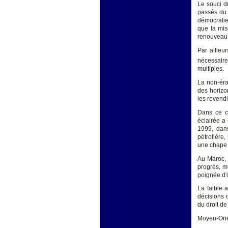
Le souci d
passés du p
démocratie 
que la mis
renouveau
Par ailleu
nécessaire
multiples.
La non-éra
des horizo
les revendi
Dans ce c
éclairée a 
1999, dans
pétrolière
une chape a
Au Maroc, 
progrès, m
poignée d'
La faible 
décisions 
du droit de
Moyen-Orie