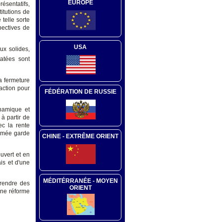
EUROPE
ésentatifs,
titutions de
 telle sorte
pectives de
USA
ux solides,
atées sont
a fermeture
action pour
FÉDÉRATION DE RUSSIE
namique et
 à partir de
ec la rente
armée garde
CHINE - EXTRÊME ORIENT
uvert et en
is et d'une
MÉDITÉRRANÉE - MOYEN
prendre des
ORIENT
une réforme