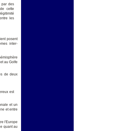
e par des
de cette
légitimité
entre les
ient posent
mes inter-
'hémisphère
et au Golfe
ses de deux
ereux est
onale et un
gne et entre
tre l'Europe
uie quant au