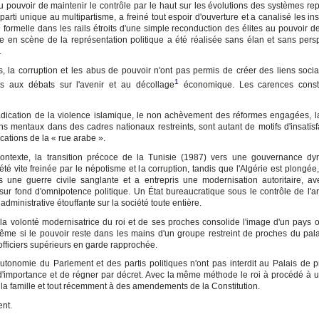
u pouvoir de maintenir le contrôle par le haut sur les évolutions des systèmes repr
arti unique au multipartisme, a freiné tout espoir d'ouverture et a canalisé les ins
formelle dans les rails étroits d'une simple reconduction des élites au pouvoir de
e en scène de la représentation politique a été réalisée sans élan et sans pers
.
rs, la corruption et les abus de pouvoir n'ont pas permis de créer des liens socia
1
s aux débats sur l'avenir et au décollage
économique. Les carences const
dication de la violence islamique, le non achèvement des réformes engagées, l
ns mentaux dans des cadres nationaux restreints, sont autant de motifs d'insatisf
cations de la « rue arabe ».
ontexte, la transition précoce de la Tunisie (1987) vers une gouvernance dy
été vite freinée par le népotisme et la corruption, tandis que l'Algérie est plongée,
 une guerre civile sanglante et a entrepris une modernisation autoritaire, av
, sur fond d'omnipotence politique. Un État bureaucratique sous le contrôle de l'
dministrative étouffante sur la société toute entière.
la volonté modernisatrice du roi et de ses proches consolide l'image d'un pays o
ême si le pouvoir reste dans les mains d'un groupe restreint de proches du pala
officiers supérieurs en garde rapprochée.
autonomie du Parlement et des partis politiques n'ont pas interdit au Palais de 
d'importance et de régner par décret. Avec la même méthode le roi à procédé à 
 la famille et tout récemment à des amendements de la Constitution.
nt.