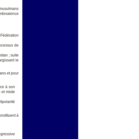
s musulmans
ambivalence
 Fédération
rocessus de
stan ; suite
rgissant le
ans et pour
ace à son
 et mixte
ipolarité
onstituent à
égressive