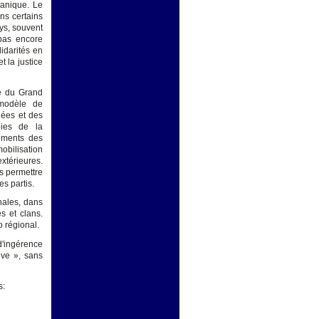
lanique. Le
ans certains
ys, souvent
 pas encore
idarités en
t la justice
re du Grand
 modèle de
nées et des
oies de la
lements des
obilisation
xtérieures.
s permettre
s partis.
nales, dans
s et clans.
o régional.
d'ingérence
ive », sans
s: