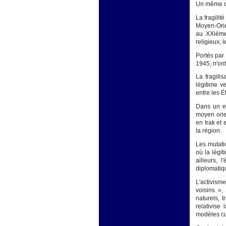
Un même co
La fragilit
Moyen-Orie
au XXième 
religieux, 
Portés par
1945, n'ont
La fragili
légitime v
entre les É
Dans un en
moyen orien
en Irak et 
la région.
Les mutatio
où la légi
ailleurs, 
diplomatiq
L'activis
voisins »,
naturels, 
relativise
modèles cul