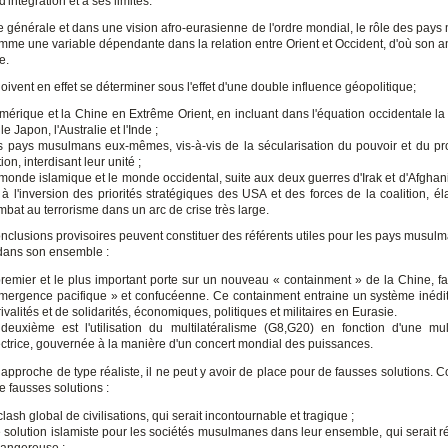
'intégration et à ses limites.
 générale et dans une vision afro-eurasienne de l'ordre mondial, le rôle des pay
omme une variable dépendante dans la relation entre Orient et Occident, d'où son 
e.
ivent en effet se déterminer sous l'effet d'une double influence géopolitique;
'Amérique et la Chine en Extrême Orient, en incluant dans l'équation occidentale la
e Japon, l'Australie et l'Inde ;
es pays musulmans eux-mêmes, vis-à-vis de la sécularisation du pouvoir et du p
on, interdisant leur unité ;
 monde islamique et le monde occidental, suite aux deux guerres d'Irak et d'Afghani
à l'inversion des priorités stratégiques des USA et des forces de la coalition, éla
mbat au terrorisme dans un arc de crise très large.
onclusions provisoires peuvent constituer des référents utiles pour les pays musulm
 dans son ensemble :
premier et le plus important porte sur un nouveau « containment » de la Chine, f
mergence pacifique » et confucéenne. Ce containment entraine un système inédit
rivalités et de solidarités, économiques, politiques et militaires en Eurasie.
deuxième est l'utilisation du multilatéralisme (G8,G20) en fonction d'une mult
ectrice, gouvernée à la manière d'un concert mondial des puissances.
approche de type réaliste, il ne peut y avoir de place pour de fausses solutions. C
 fausses solutions :
clash global de civilisations, qui serait incontournable et tragique ;
 solution islamiste pour les sociétés musulmanes dans leur ensemble, qui serait r