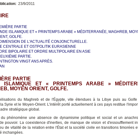
blication:
23/9/2011
IRE
EMIÈRE PARTIE
NDE ISLAMIQUE ET « PRINTEMPS ARABE » MÉDITERRANÉE, MAGHREB, MO
ENT, GOLFE.
 DIMENSION DE L'ACTUALITÉ CONJONCTURELLE.
IE CENTRALE ET OSTPOLITIK EURASIENNE
DRE BIPOLAIRE ET ORDRE MULTIPOLAIRE EN ASIE
 DEUXIÈME PARTIE.
NTINGTON VINGT ANS APRÈS.
LAN
MIÈRE PARTIE
 ISLAMIQUE ET « PRINTEMPS ARABE » MÉDITER
B, MOYEN ORIENT, GOLFE.
ilisations du Maghreb et de l'Égypte, vite étendues à la Libye puis au Golfe 
la Syrie et le Moyen-Orient. L'intérêt porté actuellement à ces pays restitue l'impo
adre stratégique global.
ne du phénomène une absence de dynamisme politique et social et un anachr
 de pouvoir. La coexistence d'inerties, de manque de vision et d'essoufflement int
peu de vitalité de la relation entre l'État et la société civile en transitions timorées 
té inchangées.