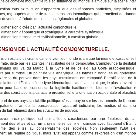
ns ce contexte mouvant le rôle et l'influence du monde islamique sur la scène inte
estion tous azimuts on n'apportera que des réponses partielles, simplifiées e
es, regroupées autour de trois dimensions thématiques qui permettent de donne
en devenir et à l'étude des relations régionales et globales :
 dimension dictée par l'actualité conjoncturelle ;
 dimension géopolitique et stratégique, à caractère systémique ;
 dimension historique et civilisationnelle, à vocation globale.
ENSION DE L'ACTUALITÉ CONJONCTURELLE.
sion est la plus criante car elle vient du monde islamique lui-même et caractérise 
nité, dicté par les attentes insatisfaites de la démocratie. L'ampleur de la déstabi
lmans qui va du Maroc à la Syrie et de celle-ci au Golfe arabo-persique 
rs par surprise. Du point de vue analytique, les formes historiques du gouverne
ercice du pouvoir dans les pays musulmans ont comporté l'identification de 
e la forme d'État, tantôt de type idéocratique, tantôt autocratique, le plus souvent t
eu pour base de consensus la légitimité traditionnelle, bien que l'évaluation r
 des constitutions à caractère présidentiel et à orientation occidentale et pluralist
part de ces pays, la stabilité politique s'est appuyée sur les instruments de l'apparei
ipalement l'armée, la bureaucratie, l'appareil judiciaire, les médias et dans c
on du fait religieux dans les structures de pouvoir.
uvernance politique est par ailleurs caractérisée par une faiblesse de circ
ement des élites et par un « système rentier » en osmose avec l'appareil d'État, 
isme des élites au conservatisme des sociétés. Non seulement l'État s'est
ment au régime politique, mais l'État est apparu comme l'expression d'un monop