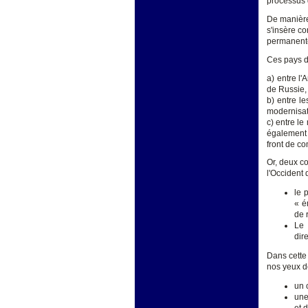
processus d
De manière
s'insère c
permanent
Ces pays do
a) entre l
de Russie, l
b) entre l
modernisati
c) entre le
également 
front de co
Or, deux c
l'Occident
le 
« é
de 
Le 
dir
Dans cette 
nos yeux de
un 
une