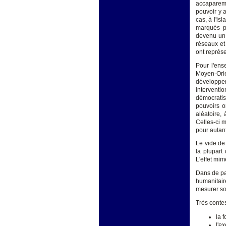
accapareme
pouvoir y a
cas, à l'i
marqués pa
devenu un 
réseaux et 
ont représe
Pour l'ens
Moyen-Ori
développem
intervent
démocratis
pouvoirs o
aléatoire,
Celles-ci 
pour autan
Le vide de
la plupart
L'effet mim
Dans de pa
humanitair
mesurer son
Très contes
la 
l'ex