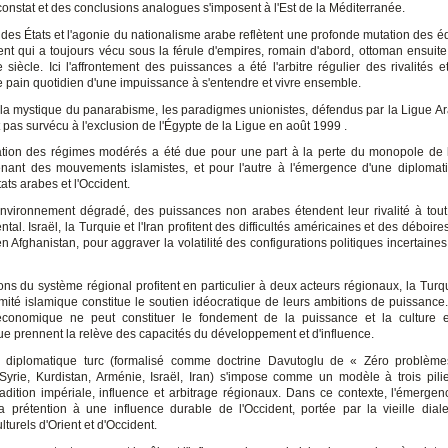
nstat et des conclusions analogues s'imposent à l'Est de la Méditerranée.
é des États et l'agonie du nationalisme arabe reflètent une profonde mutation des é
nt qui a toujours vécu sous la férule d'empires, romain d'abord, ottoman ensuite 
siècle. Ici l'affrontement des puissances a été l'arbitre régulier des rivalités e
le pain quotidien d'une impuissance à s'entendre et vivre ensemble.
 la mystique du panarabisme, les paradigmes unionistes, défendus par la Ligue A
 pas survécu à l'exclusion de l'Égypte de la Ligue en août 1999 .
sation des régimes modérés a été due pour une part à la perte du monopole de 
enant des mouvements islamistes, et pour l'autre à l'émergence d'une diplomati
tats arabes et l'Occident.
vironnement dégradé, des puissances non arabes étendent leur rivalité à tout 
tal. Israël, la Turquie et l'Iran profitent des difficultés américaines et des déboir
en Afghanistan, pour aggraver la volatilité des configurations politiques incertaine
ns du système régional profitent en particulier à deux acteurs régionaux, la Turqui
timité islamique constitue le soutien idéocratique de leurs ambitions de puissance
l'économique ne peut constituer le fondement de la puissance et la culture 
ue prennent la relève des capacités du développement et d'influence.
me diplomatique turc (formalisé comme doctrine Davutoglu de « Zéro problème
 Syrie, Kurdistan, Arménie, Israël, Iran) s'impose comme un modèle à trois pilie
tradition impériale, influence et arbitrage régionaux. Dans ce contexte, l'émergenc
 la prétention à une influence durable de l'Occident, portée par la vieille dial
turels d'Orient et d'Occident.