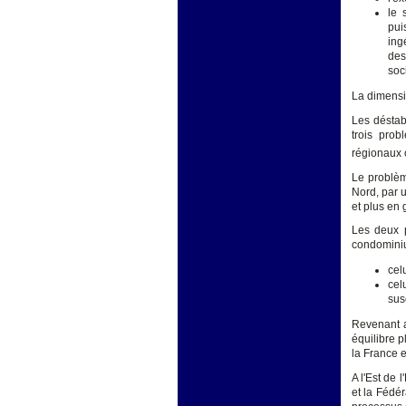
le 
pui
ing
des
soc
La dimensi
Les déstab
trois pro
régionaux
Le problèm
Nord, par 
et plus en
Les deux p
condomini
cel
cel
sus
Revenant a
équilibre p
la France 
A l'Est de 
et la Fédér