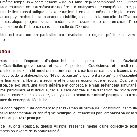
u même temps un « containement » de la Chine, déjà recommandé par Z. Brzezi
place charnière de l'Ouzbékistan suggère aux analystes une complémentarité, po
ntre le lien transatlantique et l'axe eurasien. Il en est de même sur le plan consti
 car ce pays recherche un espace de stabilité, essentiel à la sécurité de l'Europe
n démocratique, progrès social, modernisation économique et promotion d'un
 inspirée de l'influence constitutionnelle de l'Occident.
ière est marquée en particulier par l'évolution du régime présidentiel ver
ire.
ution
mes de l'exposé d'aujourd'hui qui porte le titre Ouzbékist
.Constitution,gouvernance et stabilité politique. Coexistence et transition
e « légitimité », traditionnel et moderne seront caractérisés par des reflexions cla
itique et de la philosophie de l'Histoire, puisqu'ils touchent à ce qu'il y a d'essentie
 humaine, la liberté, la sécurité et le progrès économique et social. Quant à l
cution, celle-ci aura une allure générale et conceptuelle mais prétendera simultan
me particulière et historique, car elle sera centrée sur la transition de l'ordre con
ime pluraliste. Dans ce cadre, l'analyse de la notion de stabilité politique aboutira
ance du concept de légitimité.
le donc opportun de commencer par l'examen du terme de Constitution, car toute
 sa loi fondamentale et son régime politique, autrement dit par l'organisation de la s
ment du pouvoir politique.
 de l'autorité constitue, depuis Aristote, l'essence même d'une collectivité polit
xpression vivante de la souveraineté.