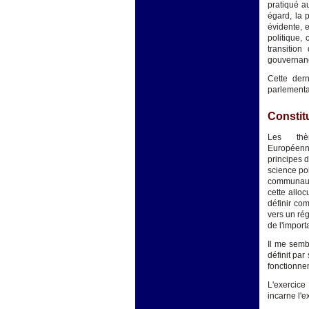
pratiqué a
égard, la 
évidente, e
politique,
transitio
gouvernance
Cette dern
parlementa
Constit
Les thè
Européenne
principes d
science pol
communauté
cette allo
définir com
vers un rég
de l'import
Il me semb
définit par
fonctionne
L'exercice
incarne l'e