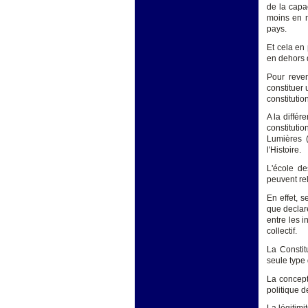
de la capa
moins en m
pays.
Et cela en
en dehors d
Pour reven
constituer
constitutio
A la différ
constituti
Lumières (
l'Histoire.
L'école de
peuvent rel
En effet, 
que declaré
entre les 
collectif.
La Constit
seule type 
La concepti
politique d