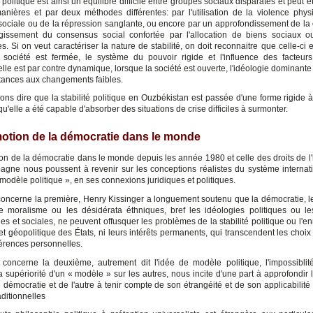
é politique est ainsi un équilibre difficile entre groupes sociaux disparates et peut 
nières et par deux méthodes différentes: par l'utilisation de la violence phys
 sociale ou de la répression sanglante, ou encore par un approfondissement de la
gissement du consensus social confortée par l'allocation de biens sociaux 
. Si on veut caractériser la nature de stabilité, on doit reconnaitre que celle-ci e
 société est fermée, le système du pouvoir rigide et l'influence des facteurs
elle est par contre dynamique, lorsque la société est ouverte, l'idéologie dominant
istances aux changements faibles.
ns dire que la stabilité politique en Ouzbékistan est passée d'une forme rigide 
qu'elle a été capable d'absorber des situations de crise difficiles à surmonter.
otion de la démocratie dans le monde
on de la démocratie dans le monde depuis les année 1980 et celle des droits de 
agne nous poussent à revenir sur les conceptions réalistes du système internati
 modèle politique », en ses connexions juridiques et politiques.
concerne la première, Henry Kissinger a longuement soutenu que la démocratie, le
e moralisme ou les désidérata éthniques, bref les idéologies politiques ou le
s et sociales, ne peuvent offusquer les problèmes de la stabilité politique ou l'e
et géopolitique des États, ni leurs intérêts permanents, qui transcendent les choix
férences personnelles.
concerne la deuxième, autrement dit l'idée de modèle politique, l'impossiblit
la supériorité d'un « modèle » sur les autres, nous incite d'une part à approfondir l
 démocratie et de l'autre à tenir compte de son étrangéité et de son applicabilité 
aditionnelles