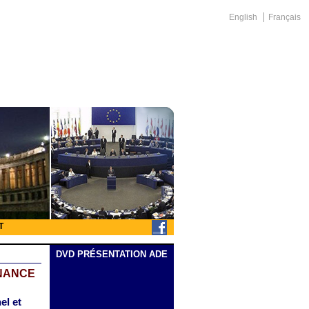
English
Français
T
DVD PRÉSENTATION ADE
RNANCE
el et