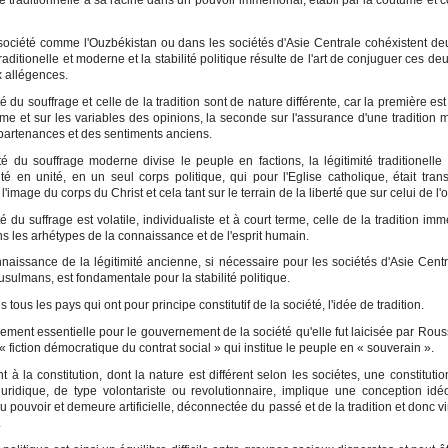
té traditionnelle a sa racine dans un pouvoir immémorial, établi par la coûtume et 
ociété comme l'Ouzbékistan ou dans les sociétés d'Asie Centrale cohéxistent de
 traditionelle et moderne et la stabilité politique résulte de l'art de conjuguer ces de
x allégences.
té du souffrage et celle de la tradition sont de nature différente, car la première es
rme et sur les variables des opinions, la seconde sur l'assurance d'une tradition m
partenances et des sentiments anciens.
ité du souffrage moderne divise le peuple en factions, la légitimité traditionelle 
 en unité, en un seul corps politique, qui pour l'Eglise catholique, était tran
l'image du corps du Christ et cela tant sur le terrain de la liberté que sur celui de l
té du suffrage est volatile, individualiste et à court terme, celle de la tradition im
ns les arhétypes de la connaissance et de l'esprit humain.
nnaissance de la légitimité ancienne, si nécessaire pour les sociétés d'Asie Centr
sulmans, est fondamentale pour la stabilité politique.
s tous les pays qui ont pour principe constitutif de la société, l'idée de tradition.
llement essentielle pour le gouvernement de la société qu'elle fut laicisée par Rou
 « fiction démocratique du contrat social » qui institue le peuple en « souverain ».
 à la constitution, dont la nature est différent selon les sociétes, une constitut
uridique, de type volontariste ou revolutionnaire, implique une conception idé
 du pouvoir et demeure artificielle, déconnectée du passé et de la tradition et donc v
.