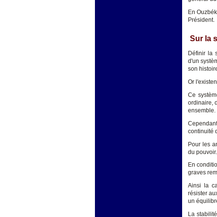
En Ouzbékis
Président.
Sur la s
Définir la
d'un systèm
son histoir
Or l'existen
Ce système
ordinaire, 
ensemble.
Cependant l
continuité 
Pour les an
du pouvoir.
En conditi
graves reme
Ainsi la c
résister aux
un équilibr
La stabili