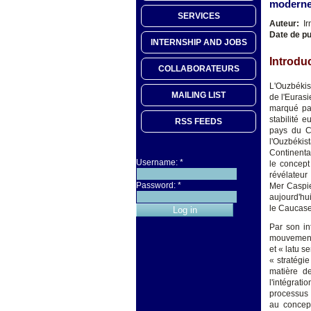
moderne
SERVICES
Auteur:
Ir
Date de pu
INTERNSHIP AND JOBS
Introdu
COLLABORATEURS
L'Ouzbékis
MAILING LIST
de l'Eurasi
marqué par
stabilité 
RSS FEEDS
pays du Ca
l'Ouzbékis
Continental
Username:
*
le concept
révélateur
Password:
*
Mer Caspie
aujourd'hui
le Caucase,
Par son in
mouvement 
et « latu 
« stratégi
matière de
l'intégrati
processus 
au concept