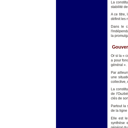
La constit
stabilité d
A ce titre,
définit les
Dans le ca
l'indépenda
la promulg
Gouvern
Or si la « 
a pour fonc
général ».
Par ailleur
une situat
collective,
La constit
de l'Ouzbé
clés de son
Partout la
de la ligne
Elle est l
synthèse e
général du