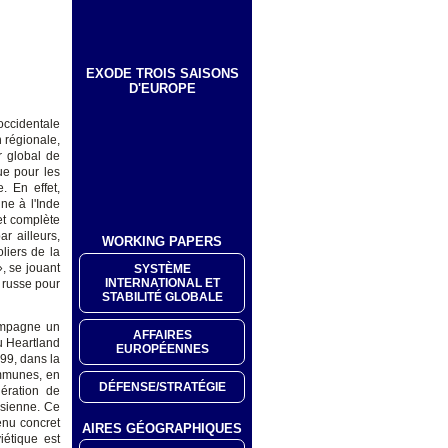
EXODE TROIS SAISONS
D'EUROPE
occidentale
n régionale,
r global de
ue pour les
. En effet,
ne à l'Inde
 et complète
r ailleurs,
WORKING PAPERS
liers de la
, se jouant
SYSTÈME
INTERNATIONAL ET
t russe pour
STABILITÉ GLOBALE
compagne un
AFFAIRES
u Heartland
EUROPÉENNES
99, dans la
ommunes, en
DÉFENSE/STRATÉGIE
lération de
rasienne. Ce
enu concret
AIRES GÉOGRAPHIQUES
iétique est