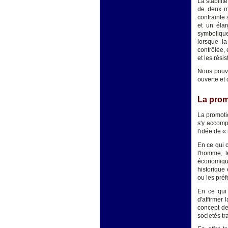
La stabilit
de deux ma
contrainte
et un élar
symboliques
lorsque la
contrôlée, 
et les rés
Nous pouvo
ouverte et 
La prom
La promoti
s'y accomp
l'idée de «
En ce qui 
l'homme, l
économique
historique 
ou les pré
En ce qui 
d'affirmer 
concept de
societés tr