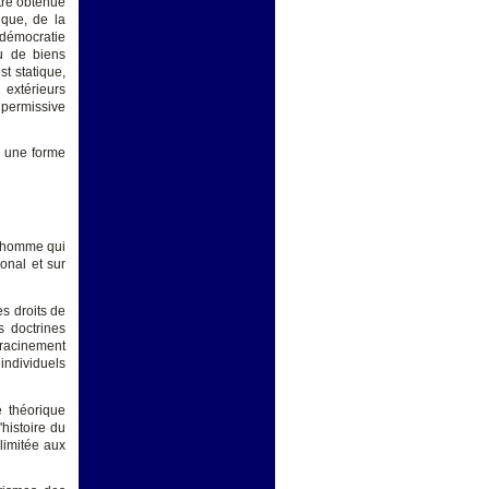
être obtenue
ique, de la
 démocratie
ou de biens
st statique,
 extérieurs
e permissive
à une forme
l'homme qui
onal et sur
s droits de
s doctrines
nracinement
 individuels
é théorique
'histoire du
limitée aux