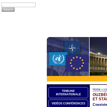
Home
»
Li
TRIBUNE
OUZBÉ
INTERNATIONALE
ET STA
VIDÉOS CONFÉRENCES
Coexisten