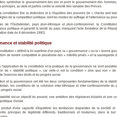
ution symbolise le gouvernement des lois et point le gouvernement des hommes,
es principes, au delà et parfois contre la volonté très variable des Princes.
 la constitution fixe la distinction et à l'équilibre des pouvoirs (le « checks and ba
 régles de la competition politique, bref les modes du suffrage et l'alternance au pouv
s de l'Ouzbékistan, pays pluri-éthnique et pluri-confessionnel, la Constituti
nce politique et garantit la laicité du pays, marquant l'acte fondateur de la Répu
ation date du 8 décembre 1992).
ance et stabilité politique
constitution » définit la loi suprême d'un pays, la « gouvernance » ou la « bonne g
tion de rendre compatible le pluralisme des « intérêts privés » et la sauvegarde de
s l'application de la constitution et la pratique de la gouvernance ne sont possib
ion de « stabilité politique », car celle-ci est la condition « sine qua non » de 
 de l'exercice des droits et du progrès social.
ution et la gouvernance ont été les deux composantes fondamentales de la stabilit
kistan, les conditions de la cohésion inter-éthnique et inter-confessionnelle du p
 progrès social.
 stabilité est un objectif du pouvoir, une ambition des régisseurs éclairés et une 
 politique choisie.
e produit d'une capacité d'équilibrer les tendances disparates de la société et 
ntre principes de légitimité différents, traditionnels et modernes, dans le but d
 pays.