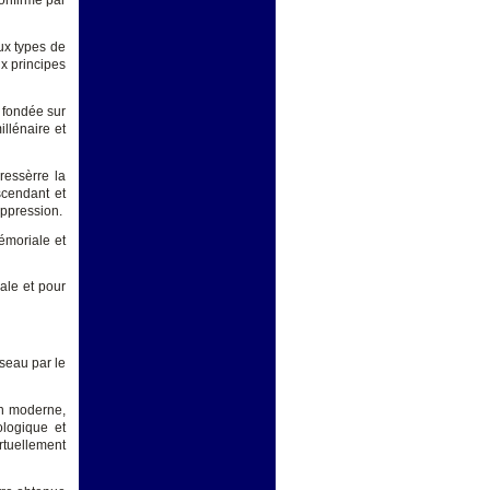
confirmé par
ux types de
ux principes
t fondée sur
illénaire et
ressèrre la
scendant et
'oppression.
mémoriale et
ale et pour
sseau par le
ion moderne,
ologique et
irtuellement