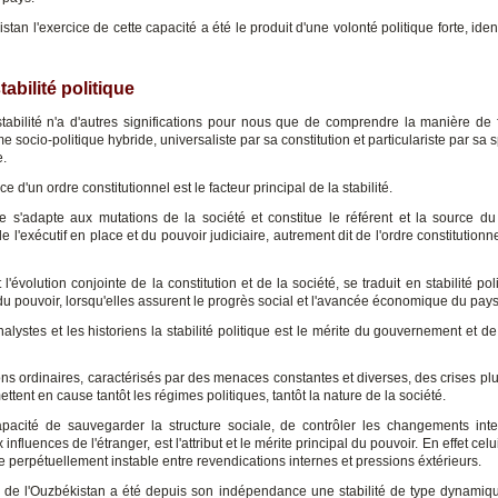
tan l'exercice de cette capacité a été le produit d'une volonté politique forte, iden
tabilité politique
 stabilité n'a d'autres significations pour nous que de comprendre la manière de 
e socio-politique hybride, universaliste par sa constitution et particulariste par sa sp
e.
ce d'un ordre constitutionnel est le facteur principal de la stabilité.
 s'adapte aux mutations de la société et constitue le référent et la source du 
de l'exécutif en place et du pouvoir judiciaire, autrement dit de l'ordre constitution
'évolution conjointe de la constitution et de la société, se traduit en stabilité pol
du pouvoir, lorsqu'elles assurent le progrès social et l'avancée économique du pays
alystes et les historiens la stabilité politique est le mérite du gouvernement et d
ons ordinaires, caractérisés par des menaces constantes et diverses, des crises pl
ttent en cause tantôt les régimes politiques, tantôt la nature de la société.
apacité de sauvegarder la structure sociale, de contrôler les changements int
 influences de l'étranger, est l'attribut et le mérite principal du pouvoir. En effet celu
e perpétuellement instable entre revendications internes et pressions éxtérieurs.
té de l'Ouzbékistan a été depuis son indépendance une stabilité de type dynamiq