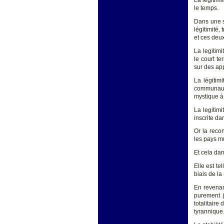
La légitimi
le temps.
Dans une s
légitimité,
et ces deu
La legitimi
le court te
sur des ap
La légitim
communauté
mystique à 
La legitimi
inscrite da
Or la reco
les pays mu
Et cela dan
Elle est te
biais de la
En revenant
purement j
totalitaire
tyrannique