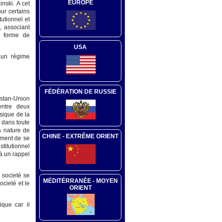
EUROPE
nski. A cet
ur certains
tutionnel et
, associant
e forme de
USA
s un régime
FÉDÉRATION DE RUSSIE
an-Union
 entre deux
ssique de la
l dans toute
a nature de
CHINE - EXTRÊME ORIENT
ément de se
stitutionnel
 à un rappel
 societé se
MÉDITÉRRANÉE - MOYEN
ocieté et le
ORIENT
ique car il