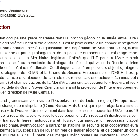
.
nerio Seminatore
blication:
28/9/2011
ction
tan occupe une place charnière dans la jonction géopolitique située entre l'aire 
e et l'Extrême Orient russe et chinois. Il est le pivot central d'un espace d'intégratio
 son appartenance à l'Organisation de Coopération de Shanghai (OCS), acteu
eurasienne et par le prolongement de la politique européenne de voisinage conc
ucase et de la Mer Noire, légitimant l'intérêt que l'UE porte à l'Asie centrale
tan est situé su la verticale du dialogue de sécurité qui va de la Russie sibérien
e et à la Chine méridionale. Ce dialogue, articulé en plusieurs objectifs, intègre
 stratégique de l'OTAN et la Charte de Sécurité Européenne de l'OSCE. Il est, pa
 du caractère stratégique du contrôle des ressources énergétiques (champs pétro
nne) et champs gaziers de la Mer d'Aral, qui ont fait évoquer le « très grand jeu »
 au delà du Grand Moyen Orient, si on élargit la projection de l'intérêt européen e
 en direction de l'Asie Centrale.
térêt grandissant vis à vis de l'Ouzbékistan et de toute la région, l'Europe ac
stratégique multipolaire (Chine-Russie-Etats-Unis), qui a pour objet la maîtrise d
sensu » de l'Eurasie. Un mouvement dans lequel se sont engagés les USA depuis 19
e de la route de la soie », avec le développement d'un réseau d'infrastructures c
 transports ferrés, autoroutiers et fluviaux qui marque un processus d'accé
on régionale, ayant vocation à garantir la stabilité, la sécurité et la coopération eu
permet à l'Ouzbékistan de jouer un rôle de leader régional et de donner un cont
 d'Eurasie. Ainsi, à partir des marges méridionales de l'ancienne Union Sov