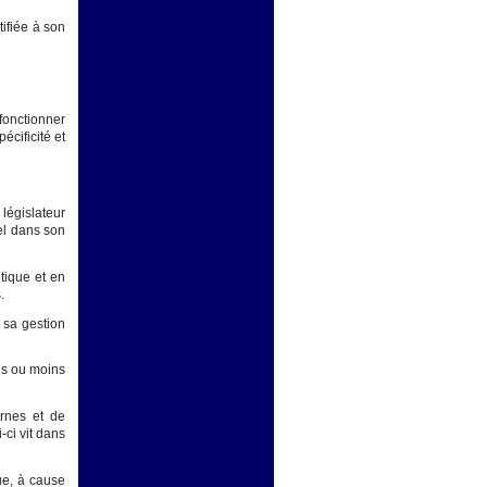
tifiée à son
fonctionner
écificité et
législateur
nel dans son
itique et en
.
e sa gestion
us ou moins
ernes et de
i-ci vit dans
ue, à cause