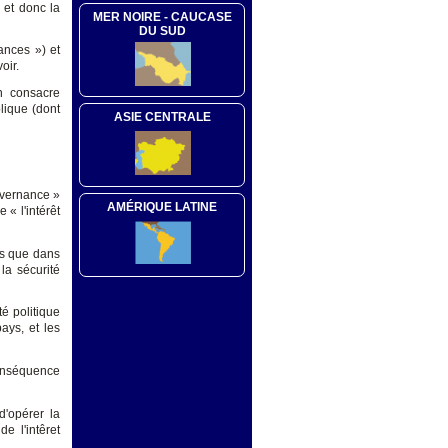
 et donc la
MER NOIRE - CAUCASE
DU SUD
lances ») et
oir.
on consacre
blique (dont
ASIE CENTRALE
ouvernance »
AMÉRIQUE LATINE
 « l'intérêt
les que dans
la sécurité
é politique
ays, et les
conséquence
d'opérer la
e l'intêret