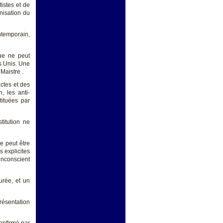
istes et de
nisation du
ntemporain,
que ne peut
s Unis. Une
Maistre .
actes et des
, les anti-
tituées par
titution ne
e peut être
s explicites
inconscient
urée, et un
présentation