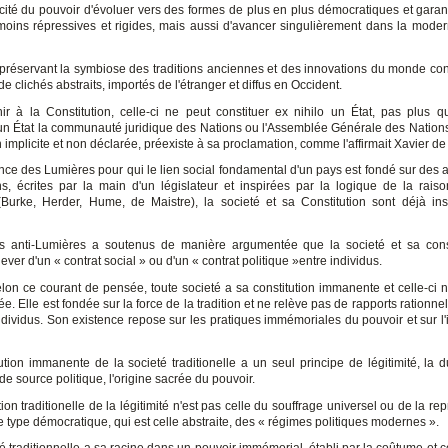
cité du pouvoir d'évoluer vers des formes de plus en plus démocratiques et garant
oins répressives et rigides, mais aussi d'avancer singulièrement dans la moder
 préservant la symbiose des traditions anciennes et des innovations du monde co
e clichés abstraits, importés de l'étranger et diffus en Occident.
ir à la Constitution, celle-ci ne peut constituer ex nihilo un État, pas plus 
 un État la communauté juridique des Nations ou l'Assemblée Générale des Nation
n implicite et non déclarée, préexiste à sa proclamation, comme l'affirmait Xavier de 
ence des Lumières pour qui le lien social fondamental d'un pays est fondé sur des 
ons, écrites par la main d'un législateur et inspirées par la logique de la raison
Burke, Herder, Hume, de Maistre), la societé et sa Constitution sont déjà ins
s anti-Lumières a soutenus de manière argumentée que la societé et sa cons
ever d'un « contrat social » ou d'un « contrat politique »entre individus.
selon ce courant de pensée, toute societé a sa constitution immanente et celle-ci n
e. Elle est fondée sur la force de la tradition et ne relève pas de rapports rationnel
individus. Son existence repose sur les pratiques immémoriales du pouvoir et sur l'
ution immanente de la societé traditionelle a un seul principe de légitimité, la d
de source politique, l'origine sacrée du pouvoir.
on traditionelle de la légitimité n'est pas celle du souffrage universel ou de la re
e type démocratique, qui est celle abstraite, des « régimes politiques modernes ».