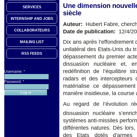
Une dimension nouvelle
SERVICES
siècle
INTERNSHIP AND JOBS
Auteur:
Hubert Fabre, cherch
COLLABORATEURS
Date de publication:
12/4/2
Dix ans après l’effondrement d
MAILING LIST
unilatéral des Etats-Unis du
RSS FEEDS
dépassement du premier acte d
dissuasion nucléaire et, 
redéfinition de l’équilibre 
Username:
*
radars et des intercepteurs
Password:
*
matérialise ce dépassemen
manière insidieuse, la cours
Au regard de l’évolution r
dissuasion nucléaire s’enric
systèmes anti-missiles perfor
différentes natures. Dès lors,
des Etats dotés d’armes s