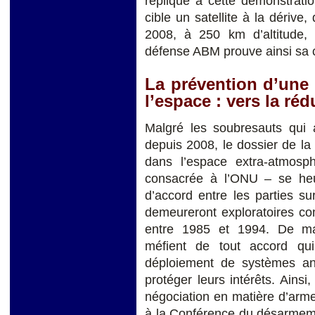
réplique à cette démonstratio
cible un satellite à la dérive,
2008,
à 250 km d’altitude,
défense ABM prouve ainsi sa 
La prévention d’une
l’espace : v
ers la ré
Malgré les soubresauts qui
depuis 2008, le dossier de l
dans l’espace extra-atmosp
consacrée à l’ONU – se he
d’accord entre les parties s
demeureront exploratoires c
entre 1985 et 1994. De ma
méfient de tout accord qu
déploiement de systèmes ant
protéger leurs intérêts. Ain
négociation en matière d’ar
à la Conférence du désarmeme