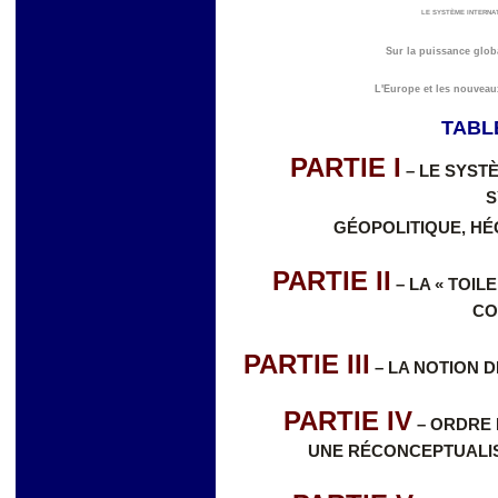
LE SYSTÈME INTERNA
Sur la puissance globa
L'Europe et les nouveau
TABL
PARTIE I
– LE SYST
S
GÉOPOLITIQUE, H
PARTIE II
– LA « TOIL
CO
PARTIE III
– LA NOTION 
PARTIE IV
– ORDRE 
UNE RÉCONCEPTUALIS