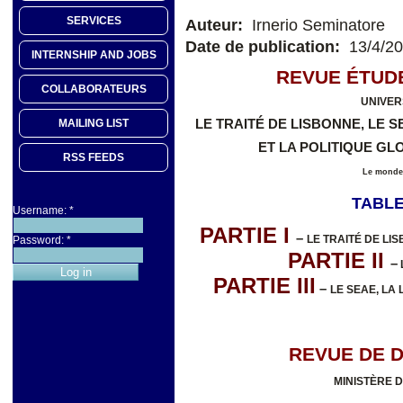
SERVICES
Auteur:
Irnerio Seminatore
Date de publication:
13/4/2
INTERNSHIP AND JOBS
REVUE ÉTUD
COLLABORATEURS
UNIVER
MAILING LIST
LE TRAITÉ DE LISBONNE, LE 
ET LA POLITIQUE G
RSS FEEDS
Le monde 
TABLE
Username:
*
PARTIE I
–
LE TRAITÉ DE LI
Password:
*
PARTIE II
–
PARTIE III
–
LE SEAE, LA
REVUE DE 
MINISTÈRE 