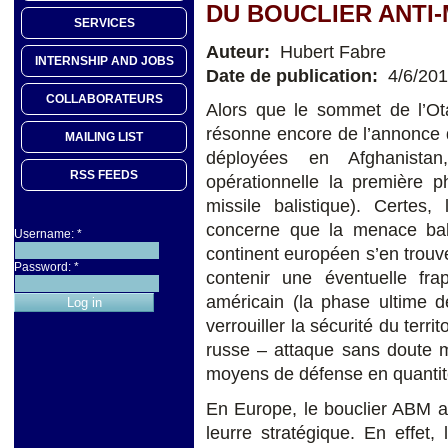
DU BOUCLIER ANTI-
SERVICES
Auteur:
Hubert Fabre
INTERNSHIP AND JOBS
Date de publication:
4/6/20
COLLABORATEURS
Alors que le sommet de l’O
résonne encore de l’annonce d
MAILING LIST
déployées en Afghanista
RSS FEEDS
opérationnelle la première
missile balistique). Certes
concerne que la menace bal
Username:
*
continent européen s’en trouv
Password:
*
contenir une éventuelle frap
américain (la phase ultime 
verrouiller la sécurité du terr
russe – attaque sans doute m
moyens de défense en quantit
En Europe, le bouclier ABM am
leurre stratégique. En effet,