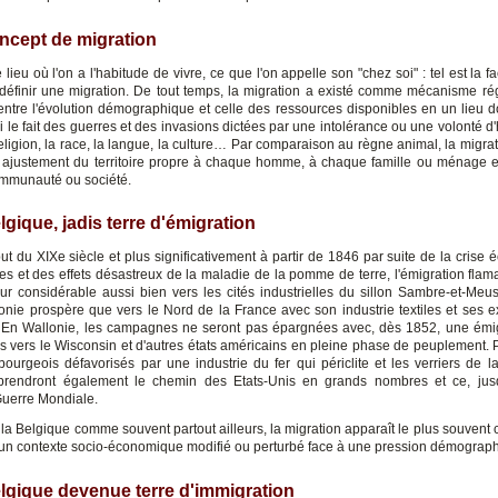
oncept de migration
lieu où l'on a l'habitude de vivre, ce que l'on appelle son "chez soi" : tel est la f
définir une migration. De tout temps, la migration a existé comme mécanisme ré
e entre l'évolution démographique et celle des ressources disponibles en un lieu d
si le fait des guerres et des invasions dictées par une intolérance ou une volonté 
religion, la race, la langue, la culture… Par comparaison au règne animal, la migrati
justement du territoire propre à chaque homme, à chaque famille ou ménage 
mmunauté ou société.
lgique, jadis terre d'émigration
ut du XIXe siècle et plus significativement à partir de 1846 par suite de la crise
es et des effets désastreux de la maladie de la pomme de terre, l'émigration fla
r considérable aussi bien vers les cités industrielles du sillon Sambre-et-Me
onie prospère que vers le Nord de la France avec son industrie textiles et ses ex
. En Wallonie, les campagnes ne seront pas épargnées avec, dès 1852, une émi
 vers le Wisconsin et d'autres états américains en pleine phase de peuplement. Pa
ourgeois défavorisés par une industrie du fer qui périclite et les verriers de l
 prendront également le chemin des Etats-Unis en grands nombres et ce, jusq
uerre Mondiale.
r la Belgique comme souvent partout ailleurs, la migration apparaît le plus souven
un contexte socio-économique modifié ou perturbé face à une pression démograp
elgique devenue terre d'immigration