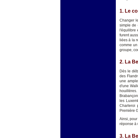
1. Le c
Changer le 
simple de 
l'équilibr
furent aus
liées à la 
comme un a
groupe, co
2. La Be
Dès le déb
des Flandr
une ampleu
d'une Wall
houillères
Brabançons
les Luxemb
Charleroi
Première G
Ainsi, pou
réponse à 
3. La B