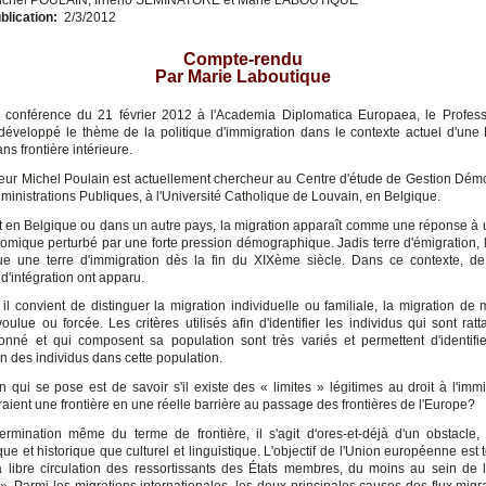
blication:
2/3/2012
Compte-rendu
Par Marie Laboutique
 conférence du 21 février 2012 à l'Academia Diplomatica Europaea, le Profes
développé le thème de la politique d'immigration dans le contexte actuel d'une
ans frontière intérieure.
eur Michel Poulain est actuellement chercheur au Centre d'étude de Gestion Dé
ministrations Publiques, à l'Université Catholique de Louvain, en Belgique.
t en Belgique ou dans un autre pays, la migration apparaît comme une réponse à 
omique perturbé par une forte pression démographique. Jadis terre d'émigration, 
ue une terre d'immigration dès la fin du XIXème siècle. Dans ce contexte, d
d'intégration ont apparu.
 il convient de distinguer la migration individuelle ou familiale, la migration de
oulue ou forcée. Les critères utilisés afin d'identifier les individus qui sont ra
 donné et qui composent sa population sont très variés et permettent d'identifi
on des individus dans cette population.
n qui se pose est de savoir s'il existe des « limites » légitimes au droit à l'immi
aient une frontière en une réelle barrière au passage des frontières de l'Europe?
ermination même du terme de frontière, il s'agit d'ores-et-déjà d'un obstacle,
e et historique que culturel et linguistique. L'objectif de l'Union européenne est 
la libre circulation des ressortissants des États membres, du moins au sein de 