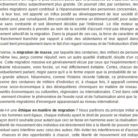
ectivement et/ou subjectivement plus grande. On pourrait citer, par centaines, d
telles migrations ayant contribué à l'épanouissement des personnes concernées
, à leur tour, ont apporté un influx positif au développement de leur société d'
ration peut, par conséquent, être considérée comme un élément positif, pour autant
se sans contrainte et soit librement décidée par l'intéressé. Le rôle moteur q
rants sont amenés à prendre au sein de la société d'accueil n'est pas étranger a
gement sélectif de la migration. Dans la plupart de ces cas, la force de caractère 
 franchement tranchée par rapport à celle des sédentaires et leur apport dans
ccueil tient principalement dans le fait d'un regard nouveau et de l'introduction d'i
inverse, la
migration de masse
, par laquelle des centaines, des milliers de person
même lieu, perçu comme répulsif, vers un autre qualifié d'attractif, résulte d'un c
re. Cette migration massive est généralement vécue par ceux qui l'expérimenten
trainte nécessaire, voire forcée, un mal difficilement évitable. Certes, chacun de
ividuellement parlant, migre parce qu'il a le ferme espoir que la probabilité de se 
s grande ailleurs. Néanmoins, comme l'histoire récente l'atteste, ce phénomè
cerne des centaines de milliers d'individus et, à chaque fois, il apparaît comm
onse socio-économique à des déséquilibres chroniques en matière de niveau 
parités économiques ou culturelles, régionales ou internationales. C'est dans cett
 viennent s'insérer le phénomène de l'exode rural et de l'urbanisation ainsi que la
vements migratoires d'envergure apparaissant au niveau international.
ste-t-il une
éthique en matière de migration
? Nous partirons du principe initial 
s les hommes sont égaux, chaque individu ayant le droit de pouvoir se réaliser pl
façon dont il souhaite pour autant que ceci se fasse en harmonie avec la réalisation
liberté de mouvement des individus est directement liée à la liberté de pouvoir men
ividuel sans interférer avec celui des autres. Afin éviter les interférences et d'accord
 chances et des opportunités à chacun, cette liberté de mouvement est indis