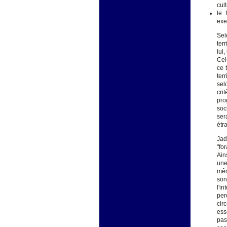
cul
le 
exe
Sel
ter
lui
Cel
ce t
ter
sel
cri
pro
soc
ser
étr
Jad
"fo
Ain
une
mêm
son
l'i
per
cir
ess
pas