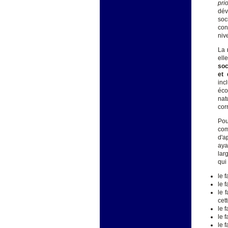
prio
dév
soc
con
niv
La
ell
soc
et 
inc
éco
nat
cor
Pou
com
d'a
aya
lar
qui 
le f
le 
le 
cet
le 
le 
le 