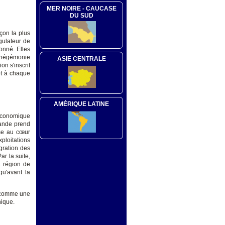
MER NOIRE - CAUCASE
DU SUD
açon la plus
gulateur de
onné. Elles
d'hégémonie
ASIE CENTRALE
on s'inscrit
et à chaque
AMÉRIQUE LATINE
 économique
mande prend
use au cœur
ploitations
gration des
r la suite,
a région de
u'avant la
t comme une
hique.