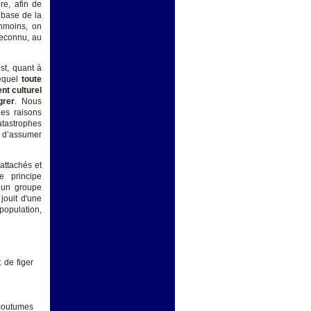
ire, afin de
 base de la
anmoins, on
reconnu, au
est, quant à
lequel
toute
nt culturel
grer
. Nous
nes raisons
atastrophes
 d’assumer
rattachés et
e principe
 un groupe
 jouit d'une
 population,
t de figer
 coutumes