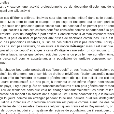
turelles
fait d'y exercer une activité professionnelle ou de dépendre directement de 
rçant une telle activité
on ces différents critères, l'individu sera plus ou moins intégré dans cette popula
ritoire. Mais entre le touriste étranger de passage et l'indigène qui se sent parfa
, il y a toute une gradation que le simple statut de nationalité ne permet pas de re
ui qui satisfait à tous ces critères peut être considéré comme appartenant à la po
erritoire : c'est un
indigène
à part entière. Concrètement, il vit manifestement "chez
ritoire, il peut en user et participer aux prises de décisions communes. Cela est 
on des proportions variables, si l'un de ces critères n'est pas rencontré. Lorsqu
tères ne sont pas satisfaits, on en arrive à la notion d'
étranger,
mais il est clair qu
gressif du concept d'
étranger
à celui d
’indigène
varie selon un continuum. En o
iété à l'autre, selon que celle-ci soit plus ouverte ou plus fermée sur elle-même,
a perçu soit comme appartenant à la population du territoire concerné, soi
anger.
is, chaque bourgade possédait ses "bourgeois" et ses "masuirs" qui étaient 
rains", les étrangers ; un ensemble de droits et privilèges n'étaient accordés qu'a
si, un
effet de frontière
se marquait généralement dès que l'on quittait une cité pou
 autre communauté. De nos jours, à l'intérieur d'une même région administrat
e pays, il n'y a plus guère de frontières intérieures et l'on peut généralement modif
 lieu de résidence sans que cela ne change fondamentalement les droits et les
ntéressé par rapport à la société dans laquelle il vit. Il reste néanmoins que le nouvel
çu toujours comme un étranger pendant toute une période qualifiée d'intégratio
culation à l'intérieur d'un territoire souverain est perçue comme étant une des 
entielles de nos sociétés libérales à tel point qu'en France et au Royaume-Uni, on
 de pouvoir introduire un système de registre de population, car il serait perç