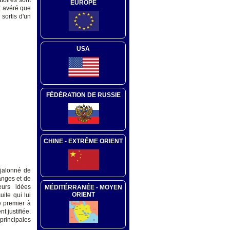
toires sont
EUROPE
t avéré que
 sortis d'un
USA
FÉDÉRATION DE RUSSIE
CHINE - EXTRÊME ORIENT
 jalonné de
anges et de
eurs idées
MÉDITÉRRANÉE - MOYEN
ORIENT
ite qui lui
e premier à
t justifiée.
principales