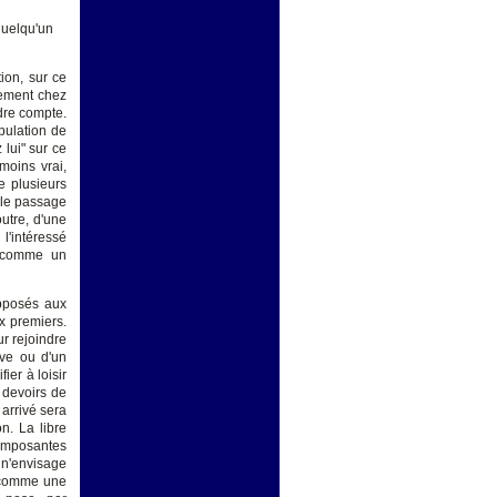
quelqu'un
tion, sur ce
itement chez
ndre compte.
pulation de
 lui" sur ce
moins vrai,
e plusieurs
e le passage
utre, d'une
 l'intéressé
t comme un
opposés aux
ux premiers.
r rejoindre
ive ou d'un
ier à loisir
 devoirs de
 arrivé sera
n. La libre
composantes
 n'envisage
u comme une