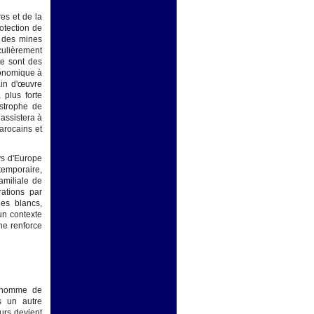
es et de la
otection de
n des mines
ulièrement
ce sont des
conomique à
ain d'œuvre
 plus forte
astrophe de
assistera à
arocains et
ys d'Europe
temporaire,
amiliale de
rations par
es blancs,
un contexte
ne renforce
l'homme de
s un autre
urs devient