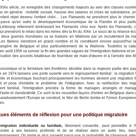
u XIXe siècle, on enregistre des changements majeurs au sein des classes ouvrièr
lus en général : mobilité sociale, hausse des salaires et crises de subsistance, pr
 l'enfant objet devenu l'enfant chéri… Les Flamands ne prendront plus le chemi
 parce qu'en outre le développement économique de la Flandre et plus partic
 Limbourg retiennent dorénavant les Flamands chez eux. Après les Flamands, 
qui prendront le relais dans les mines dès la fin du XIXe. Le souci de la relance é
s deux guerres mondiales va se traduire en Wallonie par un recrutement de m
Les Italiens viendront en grand nombre et ils constituent encore aujourd'hui la
rangère de Belgique et plus particulièrement de la Wallonie. Toutefois la cat
 en août 1956 va sonner la fin des grandes vagues de l'immigration italienne et on 
lication des accords bilatéraux de fourniture de main-d'œuvre et à l'arrivée des M
conomique et la fermeture des frontières décidée dans la majeure partie des pa
e en 1974 laissera une porte ouverte vers le regroupement familial : la migration 
elle et économique touchant principalement les hommes devient une migration f
 et pose d'emblée le problème de l'intégration. Avec la raréfaction des mig
ent familial, l'immigration prendra la forme de mariages arrangés et mariag
asile et clandestinité. Ce sont là les nouvelles façons d'entrer en Belgique dans 
aradoxalement l'Europe se construit, le Mur de Berlin tombe et l'Union Européen
res.
ques éléments de réflexion pour une politique migratoire
a
migration individuelle ou familiale,
librement consentie, peut permettre à 
ondre à ses besoins profonds et de se réaliser dans un autre lieu, dan
ironnement. On migre le plus souvent parce que la probabilité de s'épanouir aille