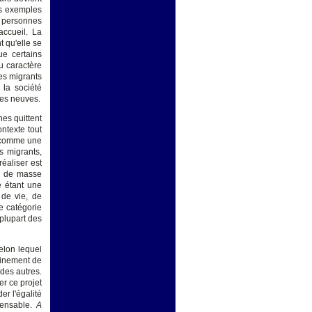
es exemples
, personnes
accueil. La
 qu'elle se
ue certains
u caractère
des migrants
 la société
dées neuves.
nes quittent
ontexte tout
t comme une
s migrants,
réaliser est
ne de masse
e étant une
de vie, de
e catégorie
 plupart des
selon lequel
einement de
 des autres.
er ce projet
er l'égalité
pensable.
A