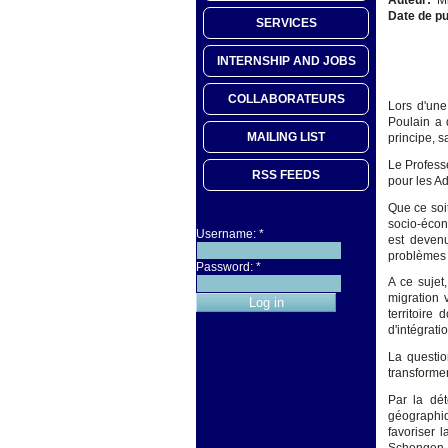
Date de pu
SERVICES
INTERNSHIP AND JOBS
COLLABORATEURS
Lors d'une
Poulain a 
MAILING LIST
principe, s
Le Profess
RSS FEEDS
pour les Ad
Que ce soi
socio-écon
Username:
*
est deven
problèmes 
Password:
*
A ce sujet,
migration v
territoire
d'intégrati
La questio
transformer
Par la dét
géographiqu
favoriser 