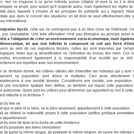
ri
, rien ne s'oppose à ce qu'un individu puisse s'établir et vivre là où il le dés
elopper ce projet, pour autant qu'il respecte autrui, mais également les règles de
iété dans laquelle il s'insère et les principes de solidarité qui y règnent. Né
state que dans le concret des situations, un tel droit ne peut effectivement être 
eau international.
migration forcée
, celle qui ne correspond pas à un libre choix de l'intéressé, n'
e, pas souhaitable. Une telle affirmation n'est pas étrangère au principe selon 
iété a l'obligation de créer un environnement socio-économique, mais égaleme
démocratique, tel que tout individu la composant ne soit pas forcé d'émi
luons au sein de ces migrations forcées, celles qui sont imposées par certai
logiques, telles que la désertification ou l’élévation du niveau des mers. Ces c
urelles encombrant également à la responsabilité d’un société qui se doit
rectement son équilibre avec son environnement.
r un territoire donné, les critères utilisés afin d'identifier les individus qui y sont 
posent sa population sont divers et multiples. Ceci pose directement l
ppartenance à une société donnée. Considérons une société, une population,
nt une inscription spatiale bien définie, un territoire sur lequel cette population
ge autonomie. Quels sont les critères pour déterminer qui appartient ou non à cette
est rattaché à ce territoire ?
ait d'y être né
fait que le père et la mère, ou le père seulement, appartiennent à cette population
fait de détenir la nationalité propre à cette population (artifice juridique permettan
te appartenance)
fait d'y vivre de facto et la durée de cette résidence
fait d'y posséder des biens immobiliers
fait de parler la même langue, de pratiquer la même religion, de suivre les mêmes