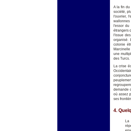
A la fin d
société, p
l'ouvrier,
wallonnes
l'essor du
étrangers 
l'issue de
organisé. 
colonie ét
Marcinelle
une multip
des Turcs.
La crise é
Occidental
conjonctur
peuplement
regroupem
demande d'
où assez p
ses frontiè
4. Quel
L
rép
env