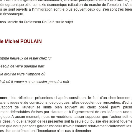
. Parmi les migrations internationales, les deux principales causes des flux migra
 démographique et le contexte économique (situation du marché de l'emploi). Il s'es
i se sont ouverts à l'immigration sont le plus souvent ceux qui s'en sont très bien
ue économique.
enso l'article du Professeur Poulain sur le sujet.
 de Michel POULAIN
'homme heureux de rester chez lui
besoin de vivre quelque part
le droit de vivre n'importe où
 là où il trouve à se rassasier, pas où il naît
ment
: les réflexions présentées ci-après constituent le fruit d'un cheminement
 scientifiques et de convictions idéologiques. Elles découlent de rencontres, d'éch
 L'apport de l'auteur se limite bien souvent au choix opéré parmi plusi
uement défendables émises par d'autres et à l'agencement de ces idées en une su
ogique. A aucun moment, nous ne voudrions laisser supposer que l'auteur soit l
 idées, ni que la façon de les présenter soit la seule qui puisse être scientifiquemen
rite que nous pensons garder est celui d'avoir énoncé relativement clairement les 
s d'un problème dont l'importance n'est pas à démontrer.