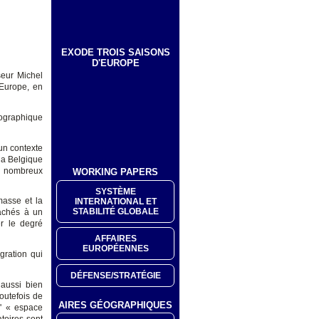
EXODE TROIS SAISONS
D'EUROPE
seur Michel
 Europe, en
mographique
un contexte
la Belgique
e nombreux
WORKING PAPERS
SYSTÈME
 masse et la
INTERNATIONAL ET
STABILITÉ GLOBALE
ttachés à un
er le degré
AFFAIRES
EUROPÉENNES
gration qui
DÉFENSE/STRATÉGIE
 aussi bien
toutefois de
AIRES GÉOGRAPHIQUES
l' « espace