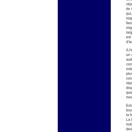
obj
de 
qui
mig
fas
mig
lar
est
d'a
A l'
un 
aut
con
ind
plu
con
rép
dis
que
mou
Exi
tou
la 
La 
ind
des