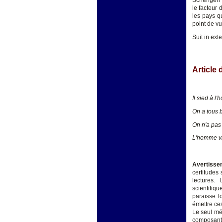
Schengen »
le facteur
les pays qu
point de v
Suit in ext
Article
Il sied à l
On a tous 
On n'a pas 
L'homme vit
Avertisse
certitudes
lectures.
scientifiq
paraisse l
émettre ces
Le seul mé
composante