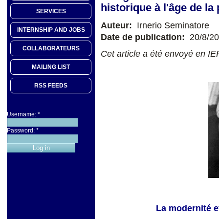
historique à l'âge de l
SERVICES
Auteur:
Irnerio Seminatore
INTERNSHIP AND JOBS
Date de publication:
20/8/2
COLLABORATEURS
Cet article a été envoyé en I
MAILING LIST
RSS FEEDS
Username:
*
Password:
*
La modernité 