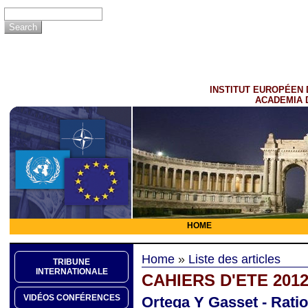
INSTITUT EUROPÉEN 
ACADEMIA 
HOME
Home
»
Liste des articles
TRIBUNE
INTERNATIONALE
CAHIERS D'ETE 201
VIDÉOS CONFÉRENCES
Ortega Y Gasset - Rati