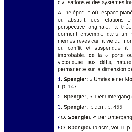
civilisations et des systèmes in
A une époque où l'espace planéta
ou abstrait, des relations e
perspective originale, la théor
dorment ensemble dans un mê
mêmes rêves car la vie du mond
du conflit et suspendue à 
improbable, de la « porte o
victorieuse aux défis, natur
permanente sur la dimension de 
1
.
Spengler
: « Umriss einer Mo
I, p. 147.
2
.
Spengler
, « Der Untergang d
3
.
Spengler
, ibidcm, p. 455
4
O.
Spengler, «
Der Untergang 
5
O.
Spengler,
ibidcm, vol. II, p