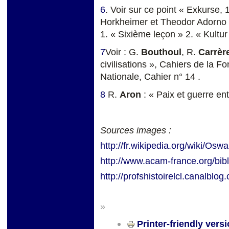
6
. Voir sur ce point « Exkurse,
Horkheimer et Theodor Adorno », 
1. « Sixième leçon » 2. « Kultur 
7
Voir : G.
Bouthoul
, R.
Carrèr
civilisations », Cahiers de la 
Nationale, Cahier n° 14 .
8
R.
Aron
: « Paix et guerre ent
Sources images :
http://fr.wikipedia.org/wiki/Os
http://www.acam-france.org/bib
http://profshistoirelcl.canalbl
»
Printer-friendly vers