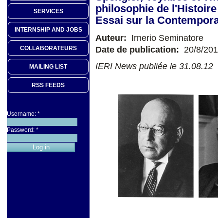
philosophie de l'Histoire 
SERVICES
Essai sur la Contemporan
INTERNSHIP AND JOBS
Auteur:
Irnerio Seminatore
Date de publication:
20/8/20
COLLABORATEURS
IERI News publiée le 31.08.12
MAILING LIST
RSS FEEDS
Username:
*
Password:
*