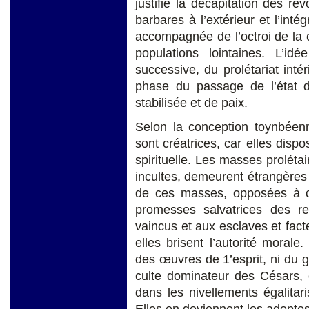
justifie la décapitation des révo
barbares à l’extérieur et l’int
accompagnée de l’octroi de la 
populations lointaines. L’id
successive, du prolétariat intér
phase du passage de l’état 
stabilisée et de paix.
Selon la conception toynbéenne
sont créatrices, car elles dispos
spirituelle. Les masses proléta
incultes, demeurent étrangères 
de ces masses, opposées à cel
promesses salvatrices des r
vaincus et aux esclaves et fact
elles brisent l’autorité moral
des œuvres de 1’esprit, ni du g
culte dominateur des Césars, 
dans les nivellements égalitar
Elles en deviennent les adeptes 