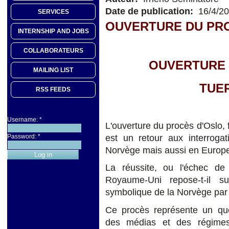
Date de publication:
16/4/2
SERVICES
OUVERTURE DU PR
INTERNSHIP AND JOBS
COLLABORATEURS
OUVERTURE 
MAILING LIST
TUER
RSS FEEDS
Username:
*
L'ouverture du procès d'Oslo, f
est un retour aux interroga
Password:
*
Norvège mais aussi en Europ
La réussite, ou l'échec de 
Royaume-Uni repose-t-il 
symbolique de la Norvège par l
Ce procès représente un que
des médias et des régimes p