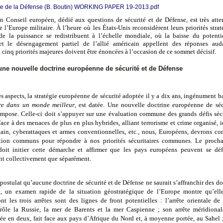
pe de la Défense (B. Boutin) WORKING PAPER 19-2013.pdf
n Conseil européen, dédié aux questions de sécurité et de Défense, est très atte
e l’Europe militaire. À l’heure où les États-Unis reconsidèrent leurs priorités stra
 de la puissance se redistribuent à l’échelle mondiale, où la baisse du potentie
t le désengagement partiel de l’allié américain appellent des réponses aud
cinq priorités majeures doivent être énoncées à l’occasion de ce sommet décisif.
ne nouvelle doctrine européenne de sécurité et de Défense
es aspects, la stratégie européenne de sécurité adoptée il y a dix ans, ingénument 
re dans un monde meilleur
, est datée. Une nouvelle doctrine européenne de séc
impose. Celle-ci doit s’appuyer sur une évaluation commune des grands défis sécu
ace à des menaces de plus en plus hybrides, alliant terrorisme et crime organisé, 
ain, cyberattaques et armes conventionnelles, etc., nous, Européens, devrons co
tion communs pour répondre à nos priorités sécuritaires communes. Le proch
oit initier cette démarche et affirmer que les pays européens peuvent se dé
nt collectivement que séparément.
 postulat qu’aucune doctrine de sécurité et de Défense ne saurait s’affranchir des d
, un examen rapide de la situation géostratégique de l’Europe montre qu’el
nt les trois arrêtes sont des lignes de front potentielles : l’arrête orientale de
rôle la Russie, la mer de Barents et la mer Caspienne ; son arrête méridiona
ée en deux, fait face aux pays d’Afrique du Nord et, à moyenne portée, au Sahel ;