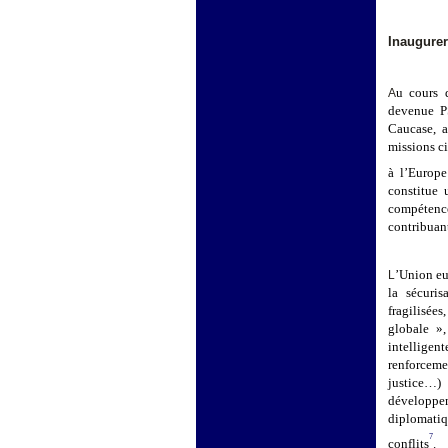
Inaugurer
u cours 
A
devenue PS
Caucase, a
missions ci
à l’Europe
constitue 
compétenc
contribuant
’Union eu
L
la sécuri
fragilisée
globale »,
intelligent
renforcemen
justice…) 
développem
diplomatiq
7
conflits
.