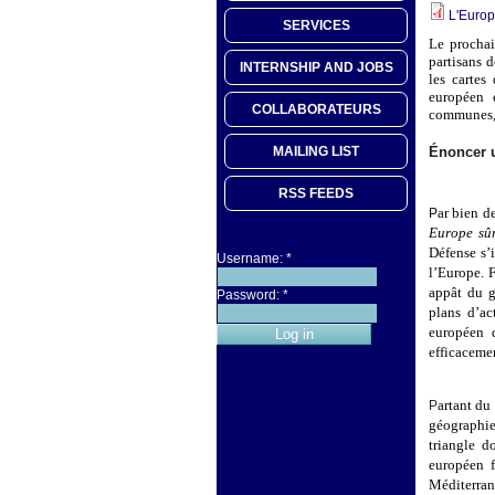
L'Euro
SERVICES
Le prochai
partisans d
INTERNSHIP AND JOBS
les cartes
européen e
COLLABORATEURS
communes, 
Énoncer u
MAILING LIST
RSS FEEDS
ar bien d
P
Europe sû
Défense s’
Username:
*
l’Europe. F
appât du g
Password:
*
plans d’ac
européen d
efficaceme
artant du
P
géographie
triangle do
européen f
Méditerran