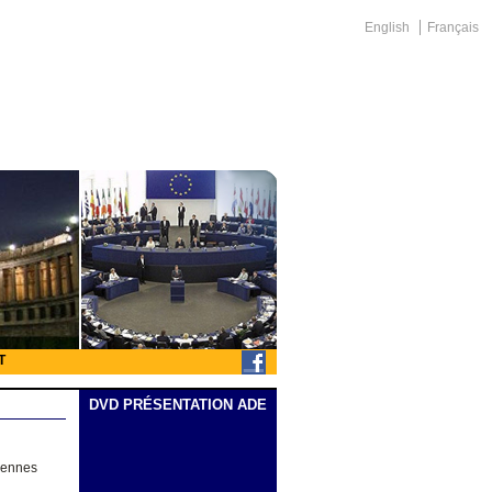
English
Français
T
DVD PRÉSENTATION ADE
néennes