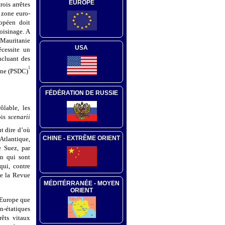
EUROPE
rois arrêtes
 zone euro-
ropéen doit
voisinage. A
a Mauritanie
USA
écessite un
ncluant des
1
mune (PSDC)
FÉDÉRATION DE RUSSIE
ôlable, les
pis
scenarii
ut dire d’où
CHINE - EXTRÊME ORIENT
Atlantique,
e Suez, par
n qui sont
qui, contre
de la Revue
MÉDITÉRRANÉE - MOYEN
ORIENT
l’Europe que
n-étatiques
rêts vitaux