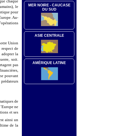
 que chaque
MER NOIRE - CAUCASE
umains), le
DU SUD
ntique pour
Europe. Au-
opérations
ASIE CENTRALE
 notre Union
e respect de
t adopter la
erre, soit.
AMÉRIQUE LATINE
rtagent pas
inancières,
 ne pouvant
 prédateurs
gmatiques de
l’Europe ne
tions et ses
est ainsi un
ultime de la