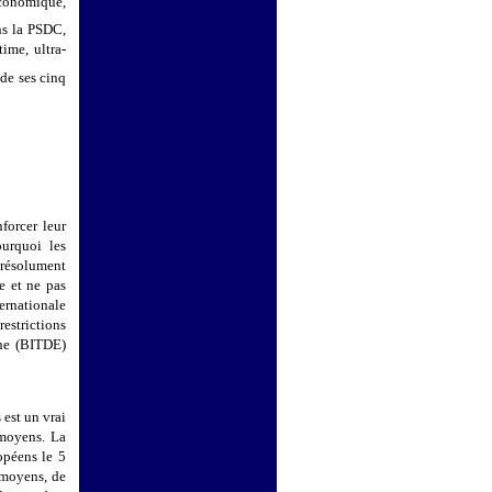
économique,
ans la PSDC,
ime, ultra-
de ses cinq
forcer leur
ourquoi les
résolument
e et ne pas
ernationale
estrictions
nne (BITDE)
 est un vrai
 moyens. La
opéens le 5
s moyens, de