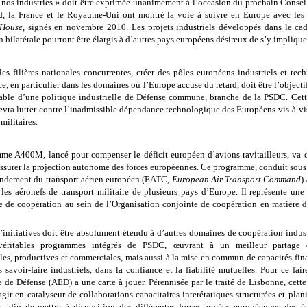
 nos industries » doit être exprimée unanimement à l’occasion du prochain Consei
d, la France et le Royaume-Uni ont montré la voie à suivre en Europe avec les
 House
, signés en novembre 2010. Les projets industriels développés dans le cad
 bilatérale pourront être élargis à d’autres pays européens désireux de s’y implique
les filières nationales concurrentes, créer des pôles européens industriels et tec
e, en particulier dans les domaines où l’Europe accuse du retard, doit être l’object
sable d’une politique industrielle de Défense commune, branche de la PSDC. Cett
evra lutter contre l’inadmissible dépendance technologique des Européens vis-à-vis
militaires.
me A400M, lancé pour compenser le déficit européen d’avions ravitailleurs, va 
assurer la projection autonome des forces européennes. Ce programme, conduit sous 
dement du transport aérien européen (EATC,
European Air Transport Command
)
 les aéronefs de transport militaire de plusieurs pays d’Europe. Il représente une
te de coopération au sein de l’Organisation conjointe de coopération en matière 
’initiatives doit être absolument étendu à d’autres domaines de coopération indust
véritables programmes intégrés de PSDC, œuvrant à un meilleur partage 
les, productives et commerciales, mais aussi à la mise en commun de capacités fina
 savoir-faire industriels, dans la confiance et la fiabilité mutuelles. Pour ce fai
 de Défense (AED) a une carte à jouer. Pérennisée par le traité de Lisbonne, cette
gir en catalyseur de collaborations capacitaires interétatiques structurées et plani
, afin de mettre à disposition des différentes forces armées européennes des 