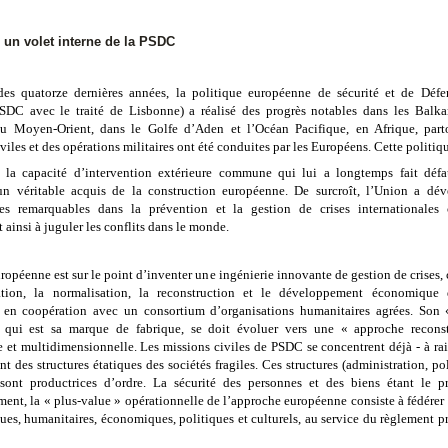
 un volet interne de la PSDC
des quatorze dernières années, la politique européenne de sécurité et de Déf
DC avec le traité de Lisbonne) a réalisé des progrès notables dans les Balka
u Moyen-Orient, dans le Golfe d’Aden et l’Océan Pacifique, en Afrique, par
viles et des opérations militaires ont été conduites par les Européens. Cette politiq
 la capacité d’intervention extérieure commune qui lui a longtemps fait défa
un véritable acquis
de la construction européenne. De surcroît, l’Union a dé
es remarquables dans la prévention et la gestion de crises internationales 
 ainsi à juguler les conflits dans le monde.
ropéenne est sur le point d’inventer une ingénierie innovante de gestion de crises
sation, la normalisation, la reconstruction et le développement économique 
s, en coopération avec un consortium d’organisations humanitaires agrées. Son
 qui est sa marque de fabrique, se doit évoluer vers une « approche reconst
e et multidimensionnelle. Les missions civiles de PSDC se concentrent déjà - à rai
t des structures étatiques des sociétés fragiles. Ces structures (administration, po
sont productrices d’ordre. La sécurité des personnes et des biens étant le p
ent, la « plus-value » opérationnelle de l’approche européenne consiste à fédérer
ues, humanitaires, économiques, politiques et culturels, au service du règlement pr