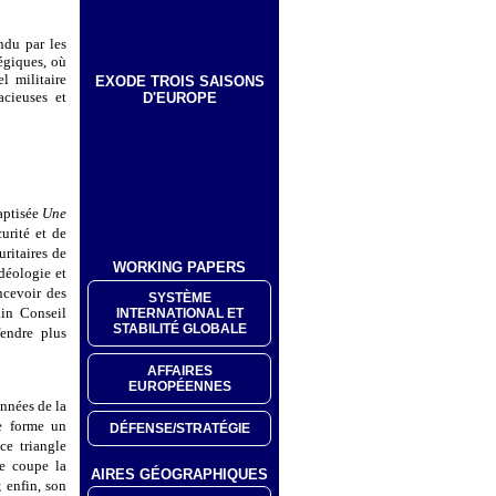
ndu par les
tégiques, où
l militaire
EXODE TROIS SAISONS
acieuses et
D'EUROPE
baptisée
Une
urité et de
ritaires de
WORKING PAPERS
idéologie et
ncevoir des
SYSTÈME
ain Conseil
INTERNATIONAL ET
STABILITÉ GLOBALE
fendre plus
AFFAIRES
EUROPÉENNES
onnées de la
le forme un
DÉFENSE/STRATÉGIE
 ce triangle
le coupe la
AIRES GÉOGRAPHIQUES
 enfin, son