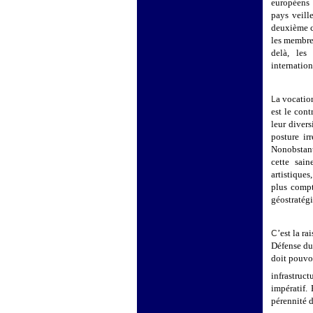
européens 
pays veill
deuxième c
les membre
delà, les
internation
a vocatio
L
est le cont
leur divers
posture ir
Nonobstant
cette sain
artistique
plus compt
géostratég
’est la r
C
Défense du
doit pouvoi
infrastruct
impératif. 
pérennité d