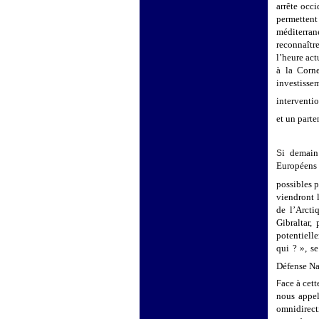
arrête occi
permettent
méditerran
reconnaître
l’heure act
à la Corne
investisse
interventio
et un parte
i demain 
S
Européens 
possibles p
viendront 
de l’Arcti
Gibraltar,
potentiell
qui ? », s
Défense Na
ace à cett
F
nous appel
omnidirect