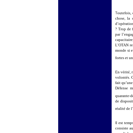
outefois, 
T
chose, la 
d’opératio
? Trop de f
par l’enga
capacitaire
L’OTAN rest
monde si e
fortes et un
n vérité,
E
volontés. 
fait qu’une
Défense mu
quarante-
de disposit
réalité de 
l est temp
I
consiste a