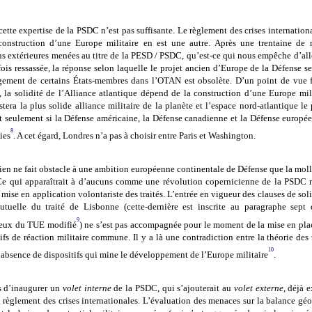
cette expertise de la PSDC n’est pas suffisante. Le règlement des crises internation
construction d’une Europe militaire en est une autre. Après une trentaine de 
ns extérieures menées au titre de la PESD / PSDC, qu’est-ce qui nous empêche d’alle
ois ressassée, la réponse selon laquelle le projet ancien d’Europe de la Défense s
gement de certains États-membres dans l’OTAN est obsolète. D’un point de vue f
, la solidité de l’Alliance atlantique dépend de la construction d’une Europe mili
era la plus solide alliance militaire de la planète et l’espace nord-atlantique le
t seulement si la Défense américaine, la Défense canadienne et la Défense europée
8
ies
. A cet égard, Londres n’a pas à choisir entre Paris et Washington.
 rien ne fait obstacle à une ambition européenne continentale de Défense que la mol
Ce qui apparaîtrait à d’aucuns comme une révolution copernicienne de la PSDC n
 mise en application volontariste des traités.
L’entrée en vigueur des clauses de soli
tuelle du traité de Lisbonne (cette-dernière est inscrite au paragraphe sept d
9
deux du TUE modifié
) ne s’est pas accompagnée pour le moment de la mise en plac
ifs de réaction militaire commune. Il y a là une contradiction entre la théorie des t
10
l’absence de dispositifs qui mine le développement de l’Europe militaire
.
s d’inaugurer un
volet interne
de la PSDC, qui s’ajouterait au
volet externe
, déjà e
u règlement des crises internationales. L’évaluation des menaces sur la balance géo