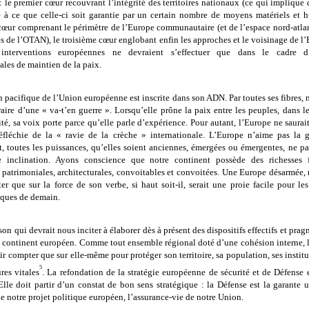
: le premier cœur recouvrant l’intégrité des territoires nationaux (ce qui implique
e à ce que celle-ci soit garantie par un certain nombre de moyens matériels et h
œur comprenant le périmètre de l’Europe communautaire (et de l’espace nord-atla
s de l’OTAN), le troisième cœur englobant enfin les approches et le voisinage de l’
 interventions européennes ne devraient s’effectuer que dans le cadre d’
ales de maintien de la paix.
n pacifique de l’Union européenne est inscrite dans son ADN. Par toutes ses fibres,
raire d’une « va-t’en guerre
». Lorsqu’elle prône la paix entre les peuples, dans l
ité, sa voix porte parce qu’elle parle d’expérience. Pour autant, l’Europe ne saurai
réfléchie de la « ravie de la crèche » internationale. L’Europe n’aime pas la gu
, toutes les puissances, qu’elles soient anciennes, émergées ou émergentes, ne pa
e inclination. Ayons conscience que notre continent possède des richesses f
s, patrimoniales, architecturales, convoitables et convoitées. Une Europe désarmée,
er que sur la force de son verbe, si haut soit-il, serait une proie facile pour les
iques de demain.
aison qui devrait nous inciter à élaborer dès à présent des dispositifs effectifs et pra
 continent européen. Comme tout ensemble régional doté d’une cohésion interne, 
r compter que sur elle-même pour protéger son territoire, sa population, ses institu
5
ures vitales
. La refondation de la stratégie européenne de sécurité et de Défense 
Elle doit partir d’un constat de bon sens stratégique : la Défense est la garante 
e notre projet politique européen, l’assurance-vie de notre Union.