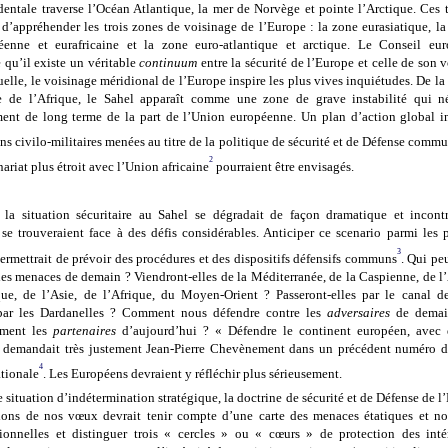
dentale traverse l’Océan Atlantique, la mer de Norvège et pointe l’Arctique. Ces t
 d’appréhender les trois zones de voisinage de l’Europe : la zone eurasiatique, la
éenne et eurafricaine et la zone euro-atlantique et arctique. Le Conseil eu
 qu’il existe un véritable
continuum
entre la sécurité de l’Europe et celle de son 
uelle, le voisinage méridional de l’Europe inspire les plus vives inquiétudes. De l
 de l’Afrique, le Sahel apparaît comme une zone de grave instabilité qui n
ment de long terme de la part de l’Union européenne. Un plan d’action global i
ns civilo-militaires menées au titre de la politique de sécurité et de Défense com
2
nariat plus étroit avec l’Union africaine
pourraient être envisagés.
la situation sécuritaire au Sahel se dégradait de façon dramatique et incontr
se trouveraient face à des défis considérables. Anticiper ce scenario parmi les 
3
ermettrait de prévoir des procédures et des dispositifs défensifs communs
. Qui pe
les menaces de demain ? Viendront-elles de la Méditerranée, de la Caspienne, de l’
que, de l’Asie, de l’Afrique, du Moyen-Orient ? Passeront-elles par le canal d
 par les Dardanelles ? Comment nous défendre contre les
adversaires
de demai
ement les
partenaires
d’aujourd’hui ? « Défendre le continent européen, avec 
e demandait très justement Jean-Pierre Chevènement dans un précédent numéro 
4
tionale
. Les Européens devraient y réfléchir plus sérieusement.
e situation d’indétermination stratégique, la doctrine de sécurité et de Défense de 
ons de nos vœux devrait tenir compte d’une carte des menaces étatiques et no
ionnelles et distinguer trois « cercles » ou « cœurs » de protection des inté