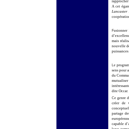
rapprocher
A cet égar
Lancaster
coopération
usionner 
F
d’excellenc
mais réali
nouvelle d
puissances 
e program
L
sens pour 
du Comman
mutualiser
intéressan
dite Occar.
e genre d
C
créer de 
conceptuel
partage des
européenne
capable d’a
long terme