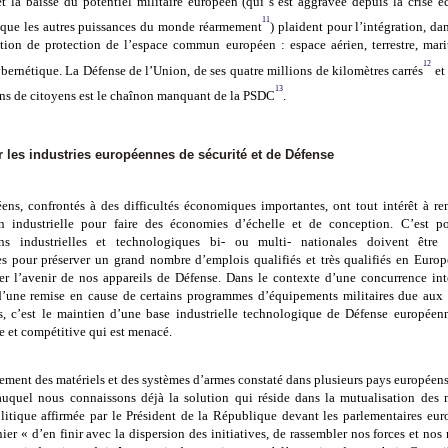
t la baisse du potentiel militaire européen (qui s’est aggravée depuis la crise 
11
que les autres puissances du monde réarmement
) plaident pour l’intégration, d
tion de protection de l’espace commun européen : espace aérien, terrestre, marit
12
bernétique. La Défense de l’Union, de ses quatre millions de kilomètres carrés
et 
13
ons de citoyens est le chaînon manquant de la PSDC
.
 les industries européennes de sécurité et de Défense
ens, confrontés à des difficultés économiques importantes, ont tout intérêt à ren
n industrielle pour faire des économies d’échelle et de conception. C’est p
ons industrielles et technologiques bi- ou multi- nationales doivent être 
s pour préserver un grand nombre d’emplois qualifiés et très qualifiés en Europ
r l’avenir de nos appareils de Défense. Dans le contexte d’une concurrence int
d’une remise en cause de certains programmes d’équipements militaires due aux r
s, c’est le maintien d’une base industrielle technologique de Défense europée
e et compétitive qui est menacé.
ssement des matériels et des systèmes d’armes constaté dans plusieurs pays européens
uquel nous connaissons déjà la solution qui réside dans la mutualisation des
litique affirmée par le Président de la République devant les parlementaires eur
nier « d’en finir avec la dispersion des initiatives, de rassembler nos forces et no