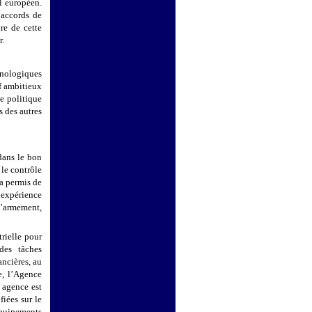
l européen.
 accords de
re de cette
r.
hnologiques
if ambitieux
e politique
 des autres
dans le bon
le contrôle
 a permis de
 expérience
d’armement,
rielle pour
des tâches
ncières, au
re, l’Agence
 agence est
fiées sur le
équipements