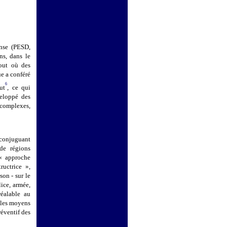
ense (PESD,
ns, dans le
tout où des
ue a conféré
6
ut
, ce qui
veloppé des
complexes,
, conjuguant
de régions
 « approche
ructrice »,
son - sur le
lice, armée,
réalable au
 les moyens
éventif des