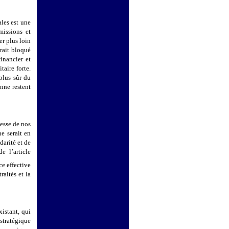
ales est une
missions et
r plus loin
erait bloqué
inancier et
taire forte.
 plus sûr du
nne restent
lesse de nos
e serait en
darité et de
e l’article
e effective
raités et la
xistant, qui
stratégique