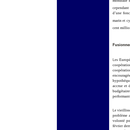
mondiale e
cependant 
d’une fonc
marin et cy
cent milli
Fusionner
es Europé
L
coopératio
coopérati
encouragée
hypothéque
accrue et 
budgétaire
performant
e vieilli
L
problème a
volonté po
février der