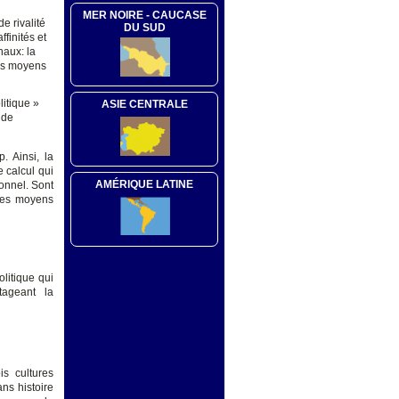
MER NOIRE - CAUCASE
e rivalité
DU SUD
finités et
naux: la
des moyens
litique »
ASIE CENTRALE
 de
. Ainsi, la
 calcul qui
AMÉRIQUE LATINE
ionnel. Sont
 les moyens
olitique qui
tageant la
is cultures
ans histoire