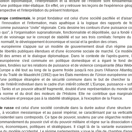
adition diplomatique, l'interprétation et la lecture de l'Histoire sont fondamenta
d'une politique inter-étatique. En effet, on y retrouve les leçons de l'expérience géo
erspective et l'interprétation du présent historique.
rope continentale
, le projet fondateur est celui d'une société pacifiée et d'ais
 l'innovation et l'information, mais apathique à la logique des rapports de f
comme puissance “civile” régionale. Cela dessine les contours d'une puissance co
u quo”, à l'organisation supranationale, fonctionnaliste et dépolitisée, qui a fondé 
t de voisinage sur le concept de stabilité et sur ses trois corrélats: l'empire du
normatif, le développement économique et social et la gestion des crises.
é européenne s'appuie sur un modèle de gouvernement doué d'un régime par
, de libertés publiques étendues et d'une économie sociale de marché. Ce modèl
ôt des armes et le dialogue diplomatique. Dans le contexte de l'après-guerre, l
 européenne s'est commuée en politique domestique et a égaré le fond des
nales, fondées sur les relations de puissance et de violence conquérante (Max Webe
Europe a été tout au long de la guerre froide jusqu'à nos jours l'Alliance Atlanti
rtir du Traité de Maastricht (1992) que les États membres de l'Union européenne on
'une politique étrangère et de sécurité commune dans le but de chercher la s
de l'intérêt individuel dans le cadre d'un intérêt collectif. L'Europe, puissance « so
 Tanks et un pouvoir attractif fragmenté, doublé d'une représentation du monde id
la norme et du droit des moteurs de l'Histoire. Elle ne contribue que margina
nucléaire et presque pas à la stabilité stratégique, à l'exception de la France.
le russe
est celui d'une société construite dans la durée autour d'une structure
e, à vocation messianique et au passé impérial, se caractérisant par sa verticalit
sidentiel sans contrepoids. Ce type de pouvoir, soutenu par une oligarchie restre
commandement du pouvoir civil et du pouvoir militaire et règne sur la dissociation 
rs, économiques, politiques et stratégiques. Il s'agit là de la variante eurasienn
ue du modèle occidental. Le régime parlementaire y joue le rôle de chambre d'enr