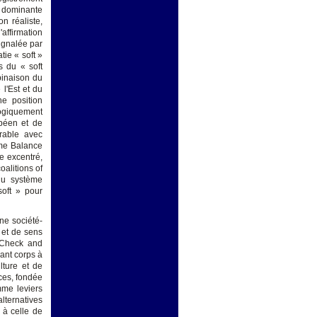
à dominante
n réaliste,
affirmation
signalée par
tie « soft »
s du « soft
binaison du
l'Est et du
ne position
ogiquement
opéen et de
rable avec
omme Balance
e excentré,
alitions of
 du système
soft » pour
une société-
 et de sens
« Check and
ant corps à
lture et de
rces, fondée
mme leviers
lternatives
 à celle de