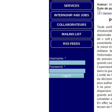
Auteur:
Ir
SERVICES
Date de pu
I Semin
INTERNSHIP AND JOBS
P
COLLABORATEURS
Toute poli
d'historici
MAILING LIST
diplomatie 
de « soft 
essentielle
RSS FEEDS
le miroir d
militaire 
l'informat
Username:
*
de pressio
grands cen
Password:
*
Cependant, 
dans la gue
L'unité de 
de décision
plus authen
Il ne peut
dispersio
grands act
cohabiter 
En effet, s
terrain de 