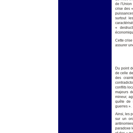
de l'Union
crise des 
puissances
surtout l
caractérisé
« destruc
économique
Cette crise
assurer une
Du point d
de celle de
des crain
contradicto
conflits lo
majeurs de
mineur, ag
quête de 
guerres ».
Ainsi, les 
sur un ord
antinomies
paradoxe l