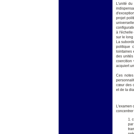
L'unité du
indispensa
d'exception
projet pol
universel
configurat
à l'échelle
sur le long
La subordin
politique
lointaines
des unités
coercition 
acquiert un
Ces notes 
personnalit
cœur des d
et de la d
L'examen de
concentrer 
1. 
par
tra
pré