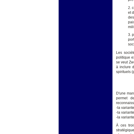
2. 
et 
des
pai
mili
3. 
por
soc
Les sociét
politique 
se veut Zwe
à inclure 
spirituels
D'une maniè
permet de
reconnais
-la varian
-la varian
-la variant
À ces troi
stratégique