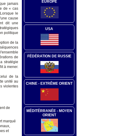
EUROPE
 que jamais
ée de « cas
. Lorsque le
d'une cause
nt dit une
tratégiques
USA
on politique
eption de la
nséquences
 l'ensemble
FÉDÉRATION DE RUSSIE
érations de
la stratégie
lit à mener.
celui de la
tte unité au
CHINE - EXTRÊME ORIENT
s violentes
gent de
MÉDITÉRRANÉE - MOYEN
ORIENT
ert marqué
ionaux,
nes et