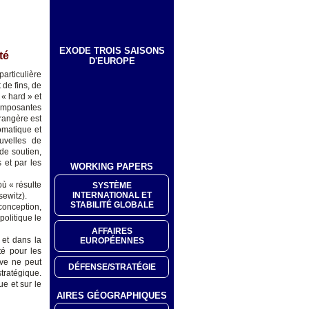
EXODE TROIS SAISONS
té
D'EUROPE
articulière
 de fins, de
 « hard » et
composantes
trangère est
lomatique et
ouvelles de
de soutien,
 et par les
WORKING PAPERS
où « résulte
SYSTÈME
INTERNATIONAL ET
sewitz).
STABILITÉ GLOBALE
 conception,
politique le
AFFAIRES
 et dans la
EUROPÉENNES
é pour les
ive ne peut
DÉFENSE/STRATÉGIE
tratégique.
ue et sur le
AIRES GÉOGRAPHIQUES