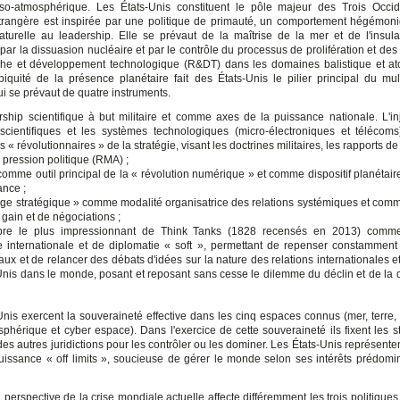
so-atmosphérique. Les États-Unis constituent le pôle majeur des Trois Occi
étrangère est inspirée par une politique de primauté, un comportement hégémon
aturelle au leadership. Elle se prévaut de la maîtrise de la mer et de l'insula
r la dissuasion nucléaire et par le contrôle du processus de prolifération et des 
he et développement technologique (R&DT) dans les domaines balistique et a
iquité de la présence planétaire fait des États-Unis le pilier principal du mul
ui se prévaut de quatre instruments.
rship scientifique à but militaire et comme axes de la puissance nationale. L'in
cientifiques et les systèmes technologiques (micro-électroniques et télécom
 « révolutionnaires » de la stratégie, visant les doctrines militaires, les rapports de 
pression politique (RMA) ;
omme outil principal de la « révolution numérique » et comme dispositif planétaire
ance ;
kage stratégique » comme modalité organisatrice des relations systémiques et co
 gain et de négociations ;
re le plus impressionnant de Think Tanks (1828 recensés en 2013) comme
e internationale et de diplomatie « soft », permettant de repenser constamment
aux et de relancer des débats d'idées sur la nature des relations internationales et
Unis dans le monde, posant et reposant sans cesse le dilemme du déclin et de la d
Unis exercent la souveraineté effective dans les cinq espaces connus (mer, terre, 
sphérique et cyber espace). Dans l'exercice de cette souveraineté ils fixent les s
des autres juridictions pour les contrôler ou les dominer. Les États-Unis représente
puissance « off limits », soucieuse de gérer le monde selon ses intérêts prédomin
perspective de la crise mondiale actuelle affecte différemment les trois politique