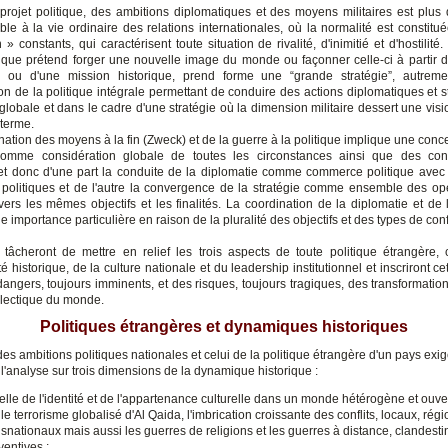
 projet politique, des ambitions diplomatiques et des moyens militaires est plus
ble à la vie ordinaire des relations internationales, où la normalité est constitu
 » constants, qui caractérisent toute situation de rivalité, d'inimitié et d'hostilité
itique prétend forger une nouvelle image du monde ou façonner celle-ci à partir 
le ou d'une mission historique, prend forme une “grande stratégie”, autreme
ion de la politique intégrale permettant de conduire des actions diplomatiques et s
 globale et dans le cadre d'une stratégie où la dimension militaire dessert une visi
 terme.
ation des moyens à la fin (Zweck) et de la guerre à la politique implique une conc
 comme considération globale de toutes les circonstances ainsi que des co
 et donc d'une part la conduite de la diplomatie comme commerce politique avec
 politiques et de l'autre la convergence de la stratégie comme ensemble des op
vers les mêmes objectifs et les finalités. La coordination de la diplomatie et de 
e importance particulière en raison de la pluralité des objectifs et des types de conf
tâcheront de mettre en relief les trois aspects de toute politique étrangère, 
é historique, de la culture nationale et du leadership institutionnel et inscriront ce
angers, toujours imminents, et des risques, toujours tragiques, des transformation
ialectique du monde.
Politiques étrangères et dynamiques historiques
s ambitions politiques nationales et celui de la politique étrangère d'un pays exi
l'analyse sur trois dimensions de la dynamique historique :
celle de l'identité et de l'appartenance culturelle dans un monde hétérogène et ouv
 le terrorisme globalisé d'Al Qaida, l'imbrication croissante des conflits, locaux, rég
nsnationaux mais aussi les guerres de religions et les guerres à distance, clandesti
ventives ;