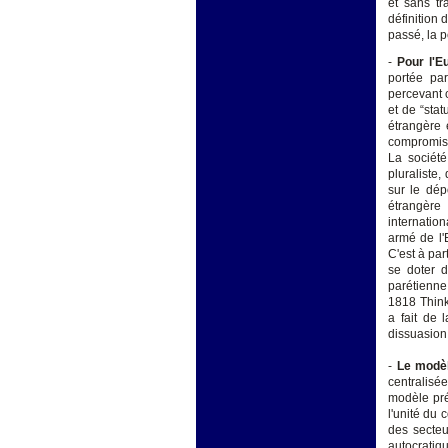
et sans tr
définition 
passé, la p
-
Pour l'
Eu
portée par
percevant 
et de “stat
étrangère e
compromis 
La sociét
pluraliste
sur le dép
étrangère
internatio
armé de l'
C'est à pa
se doter d
parétienne 
1818 Think
a fait de 
dissuasion 
-
Le modè
centralisé
modèle pré
l'unité du 
des secteu
autocratiq