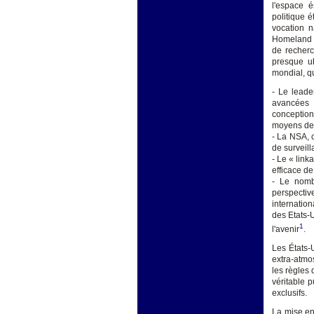
l'espace é
politique 
vocation n
Homeland pa
de recherc
presque ub
mondial, q
- Le leade
avancées s
conceptions
moyens de 
- La NSA, c
de surveill
- Le « lin
efficace de
- Le nomb
perspectiv
internation
des Etats-
1
l'avenir
.
Les États-
extra-atmo
les règles 
véritable 
exclusifs.
La mise en 