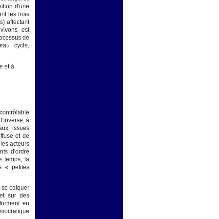
ition d'une
t les trois
) affectant
vivons est
processus de
eau cycle,
e et à
contrôlable
l'inverse, à
aux issues
iffuse et de
 les acteurs
nts d'ordre
e temps, la
 « petites
t se calquer
 et sur des
sforment en
émocratique