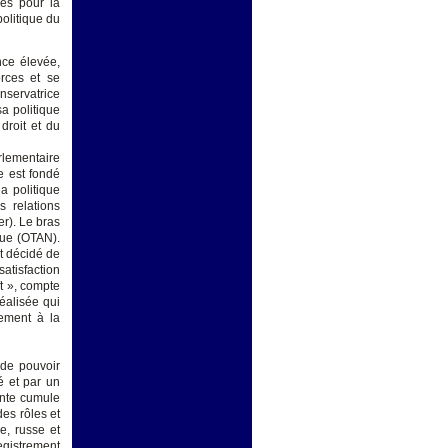
les pour la
politique du
ance élevée,
orces et se
nservatrice
sa politique
 droit et du
lementaire
e est fondé
a politique
 relations
r). Le bras
que (OTAN).
t décidé de
atisfaction
ft », compte
éalisée qui
lement à la
 de pouvoir
é et par un
inte cumule
des rôles et
e, russe et
egistrement