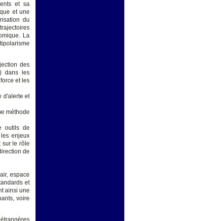
dents et sa
ique et une
risation du
trajectoires
tomique. La
tipolarisme
jection des
s) dans les
force et les
 d'alerte et
mme méthode
 outils de
 les enjeux
 sur le rôle
irection de
air, espace
tandards et
nt ainsi une
ants, voire
s étrangères