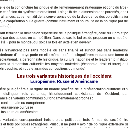
celle de la conjoncture historique et de l'environnement stratégique et donc du type d
de cohésion du système international. Il s'agit là de la dimension des parentés, des af
 alliances, autrement dit de la convergence ou de la divergence des objectifs natio
x, la coopération ou la guerre (comme instrument et poursuite de la politique par 
taires) ;
pour terminer, la dimension supérieure de la politique étrangère, celle du « projet po
té par des acteurs en compétition. Dans ce cas, le but est de proposer un « modèle
iété » pour le monde, qui soit à la fois en acte et en devenir.
és n'avancent pas sans modèle ou sans finalité et surtout pas sans leadership
extérieure d'un pays porte en elle-même et réunit singulièrement dans une forme de
ckrational, la personnalité historique, la culture nationale et le leadership institut
dans la dimension culturelle les moyens matériels (économie, droit et force) et
 (philosophie, éthique et grandes conceptions du monde).
Les trois variantes historiques de l'occident
Européenne, Russe et Américaine
re plus générale, la figure du monde procède de la différenciation culturelle et p
 distinguer trois variantes, historiquement coexistantes de l'Occident, par
sance de valeurs communes ou fondamentalement proches :
te continentale ou européenne
te eurasienne ou russe
e insulaire ou américaine.
s variantes correspondent trois projets politiques, trois formes de société, tro
s et trois politiques étrangères. Puisqu'il ne peut y avoir de politique extérieure s