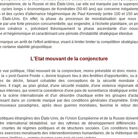
 européenne, de la Russie et des États-Unis, car elle est marquée par la superpos
« cycles longs » économiques de Kondratiev (50-60 ans) qui concerne inégalemen
 et des cycles d'alternance hégémonique de Paul Kennedy (entre 100 et 150 ans
es États-Unis. En effet, la phase du processus de mondialisation que nous 
e par une forte pression concurrentielle, qui engendre, à l'échelle planétaire, un 
tion créatrice », précédant théoriquement la phase ascendante d'un nouv
 et hégémonique et caractérisant une période d'instabilité stratégique étendue.
 marque un arrêt de l'effort antérieur, visant à limiter limiter la compétition stratégiqu
 certaine stabilité géopolitique.
L'Etat mouvant de la conjoncture
e vue politique, l'état mouvant de la conjoncture, moins prévisible et donc moins 
 la « post-Guerre Froide », donne toujours lieu à des fenêtres d'opportunités, ou à 
tes de déclin, faisant cohabiter des conceptions de la sécurité mondiale 
ires. Il s'agit, au plan global, d'une sécurité instable, d'une violence régionale d
caux intenses, qui voient la coexistence d'une paix de surveillance stratégique entre
 la scène internationale et d'un désordre chaotique entre les groupes d'acta
issant dans un contexte marqué par des conditions générales d'asymétrie. Entr
nouveaux paradigmes, après deux guerres mondiales, favorise le retour des
politiques étrangères des États-Unis, de l'Union Européenne et de la Russie doiven
re international déstabilisé, sur des rythmes de développement différenciés
 criantes de régimes politiques et de structures sociales. Ces conditions tran
es exercices moralisants des interventionnismes humanitaires, de la rhétorique d