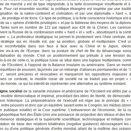
mie de marché y est de type oligopoliste, à la taille économique insuffisante et 
e. Pour cet ensemble sociétal, la politique étrangère est inspirée par une traditio
gisation de la nation-continent et civilisation, et par une diplomatie « hard », d'
, de prestige et de force. Ce type de politique, à la forte conscience historique est 
de sa « sphère d'intérêts privilégiés » et par la faiblesse des moyens de la diploma
 Tanks sont en nombre de 122 par rapport aux 426 de la Chine). Les carence
ivent la Russie de la combinaison entre « hard » et « soft », aboutissant à la com
wer ». La profondeur stratégique lui permet le pivotement vers l'Asie centrale, de 
stratégie qui en résulte est, par sa position, globale et multipolaire. C'est u
que inconfortable dans son face à face avec la Chine et le Japon, idéol
oire vis-à-vis de l'Europe, dans sa posture de chef de file du désancrage eur
ntalisation du monde. C'est un positionnement qui prélude à une tension du
is-à-vis de celle-ci, la politique russe se situe dans une logique multipolaire, c
 de l'Occident, à l'opposé de la Balance insulaire ou américaine. Dans un mond
 équilibres de pouvoirs, façonnés par un mélange d'alliances permanentes et de “co
gs”, seront précaires et révocables et marqueront les oppositions majeures
ans ce contexte, le modèle russe de société ne se traduit pas en projet « 
du monde, ce qui lui interdit de représenter une alternative au système existant.
igme sociétal
de la variante insulaire et américaine de l'Occident est défini par 
modèle démocratique et impérial, procédant des idées de liberté, de démocratie
ion historique. La prépondérance de l'exécutif est régie par le principe du 
 entre pouvoirs et donc par un équilibre savant entre le Congrès, les médias (donn
n publique volatile) et la Cour suprême. L'extraversion de l'économie, de la cu
 géopolitique font des États-Unis une puissance de projection des idéaux et des fo
éminence stratégique et la supériorité scientifique, technologique et militaire co
ntation de base des relations bilatérales (negative guidance) décourageant les a
es ou d'une politique générale d'ordre mondial allant de la maîtrise des océans