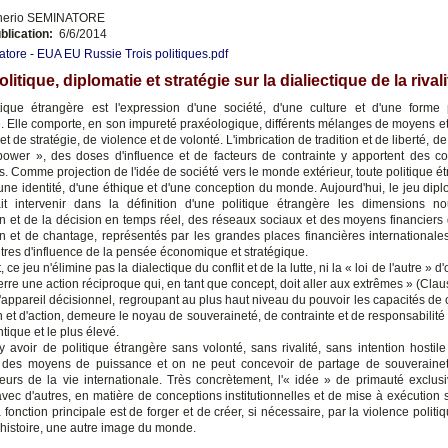
nerio SEMINATORE
blication:
6/6/2014
atore - EUA EU Russie Trois politiques.pdf
olitique, diplomatie et stratégie sur la dialiectique de la rivali
tique étrangère est l'expression d'une société, d'une culture et d'une forme p
té. Elle comporte, en son impureté praxéologique, différents mélanges de moyens et
et de stratégie, de violence et de volonté. L'imbrication de tradition et de liberté, de
power », des doses d'influence et de facteurs de contrainte y apportent des 
s. Comme projection de l'idée de société vers le monde extérieur, toute politique é
'une identité, d'une éthique et d'une conception du monde. Aujourd'hui, le jeu dip
fait intervenir dans la définition d'une politique étrangère les dimensions n
ion et de la décision en temps réel, des réseaux sociaux et des moyens financiers 
n et de chantage, représentés par les grandes places financières internationales
tres d'influence de la pensée économique et stratégique.
ce jeu n'élimine pas la dialectique du conflit et de la lutte, ni la « loi de l'autre » d'
rre une action réciproque qui, en tant que concept, doit aller aux extrêmes » (Clau
l'appareil décisionnel, regroupant au plus haut niveau du pouvoir les capacités de
 et d'action, demeure le noyau de souveraineté, de contrainte et de responsabilité 
tique et le plus élevé.
 y avoir de politique étrangère sans volonté, sans rivalité, sans intention hostile
n des moyens de puissance et on ne peut concevoir de partage de souverainet
eurs de la vie internationale. Très concrètement, l'« idée » de primauté exclus
avec d'autres, en matière de conceptions institutionnelles et de mise à exécution s
a fonction principale est de forger et de créer, si nécessaire, par la violence politiq
l'histoire, une autre image du monde.