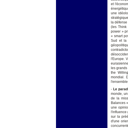
et l'écono
énergétiqu
une idéolo
stratégique
la défense 
(les Think
power » pr
« smart po
Sud et la 
géopoliti
contradict
désoccide
l'Europe. V
eurasienne
les grands
the Willin
mondial. D
l'ensemble 
-
Le parad
monde, un 
de la miss
Balances »
une opinio
l'influence
sur la pré
d'une orie
concurrent