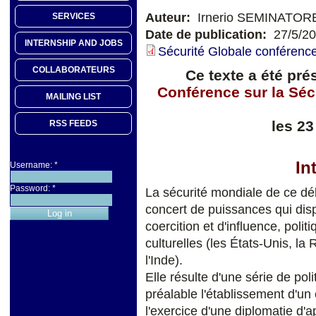
Auteur:
Irnerio SEMINATOR
SERVICES
Date de publication:
27/5/2
INTERNSHIP AND JOBS
Sécurité Globale conférenc
COLLABORATEURS
Ce texte a été pré
Conférence sur la Séc
MAILING LIST
les 23
RSS FEEDS
I
n
Username:
*
Password:
*
La sécurité mondiale de ce dé
concert de puissances qui dis
coercition et d'influence, polit
culturelles (les États-Unis, la 
l'Inde).
Elle résulte d'une série de pol
préalable l'établissement d'un
l'exercice d'une diplomatie d