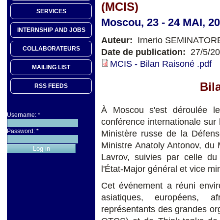
(MCIS)
SERVICES
Moscou, 23 - 24 MAI, 2
INTERNSHIP AND JOBS
Auteur:
Irnerio SEMINATOR
COLLABORATEURS
Date de publication:
27/5/2
MCIS - Bilan Raisoné .pdf
MAILING LIST
Bil
RSS FEEDS
À Moscou s'est déroulée le
Username:
*
conférence internationale sur 
Password:
*
Ministère russe de la Défens
Ministre Anatoly Antonov, du 
Lavrov, suivies par celle d
l'État-Major général et vice mi
Cet événement a réuni enviro
asiatiques, européens, af
représentants des grandes or