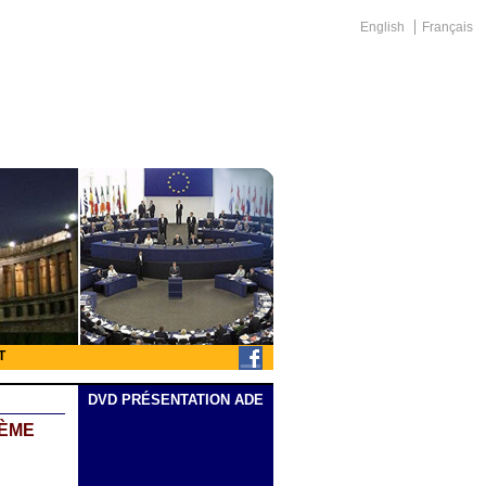
English
Français
T
DVD PRÉSENTATION ADE
IÈME