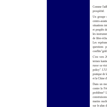
Comme l'adhé
prospérité.
Un groupe de
centro-asiat
situations i
et peuplés d
les instrume
de libre-éch
Les espéranc
questions p
conflits"gelé
C'est vers 2
termes kanti
russe sa vis
policy". L'U
pratique de l
et la Chine d
Dans un mond
contre la Fé
problème? 
construisons
marins nuclé
sur le plan 