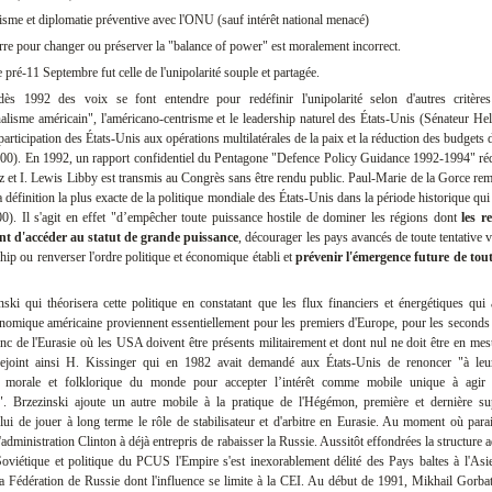
alisme et diplomatie préventive avec l'ONU (sauf intérêt national menacé)
uerre pour changer ou préserver la "balance of power" est moralement incorrect.
 pré-11 Septembre fut celle de l'unipolarité souple et partagée.
ès 1992 des voix se font entendre pour redéfinir l'unipolarité selon d'autres critères 
nalisme américain", l'américano-centrisme et le leadership naturel des États-Unis (Sénateur He
 participation des États-Unis aux opérations multilatérales de la paix et la réduction des budget
00). En 1992, un rapport confidentiel du Pentagone "Defence Policy Guidance 1992-1994" réd
 et I. Lewis Libby est transmis au Congrès sans être rendu public. Paul-Marie de la Gorce rem
 définition la plus exacte de la politique mondiale des États-Unis dans la période historique qui 
). Il s'agit en effet "d’empêcher toute puissance hostile de dominer les régions dont
les r
nt d'accéder au statut de grande puissance
, décourager les pays avancés de toute tentative v
ship ou renverser l'ordre politique et économique établi et
prévenir l'émergence future de tou
nski qui théorisera cette politique en constatant que les flux financiers et énergétiques qui 
omique américaine proviennent essentiellement pour les premiers d'Europe, pour les seconds
onc de l'Eurasie où les USA doivent être présents militairement et dont nul ne doit être en mes
 rejoint ainsi H. Kissinger qui en 1982 avait demandé aux États-Unis de renoncer "à leu
, morale et folklorique du monde pour accepter l’intérêt comme mobile unique à agir 
al". Brzezinski ajoute un autre mobile à la pratique de l'Hégémon, première et dernière su
lui de jouer à long terme le rôle de stabilisateur et d'arbitre en Eurasie. Au moment où par
'administration Clinton à déjà entrepris de rabaisser la Russie. Aussitôt effondrées la structure 
oviétique et politique du PCUS l'Empire s'est inexorablement délité des Pays baltes à l'Asie
la Fédération de Russie dont l'influence se limite à la CEI. Au début de 1991, Mikhail Gorba