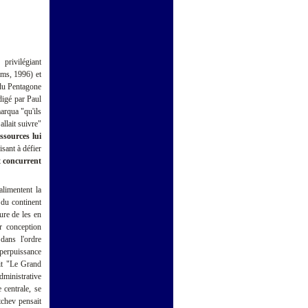
privilégiant
lms, 1996) et
s du Pentagone
igé par Paul
arqua "qu'ils
allait suivre"
essources lui
isant à défier
t concurrent
alimentent la
 du continent
ure de les en
r conception
dans l'ordre
perpuissance
ait "Le Grand
administrative
 centrale, se
tchev pensait