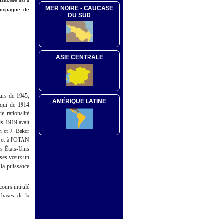
sabilité sans
MER NOIRE - CAUCASE
campagne de
DU SUD
ASIE CENTRALE
urs de 1945,
AMÉRIQUE LATINE
e qui de 1914
 rationalité
is 1919 avait
h et J. Baker
E et à l'OTAN
es États-Unis
e ses vœux un
la puissance
ours intitulé
 bases de la