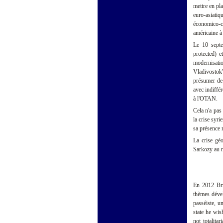
mettre en pl
euro-asiati
économico-co
américaine à 
Le 10 septe
protected) e
modernisati
Vladivostok
présumer de 
avec indiffé
à l'OTAN.
Cela n'a pas
la crise syri
sa présence m
La crise gé
Sarkozy au n
En 2012 Brz
thèmes dével
passéiste, u
state he wis
not totalita