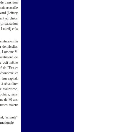
de transition
erait accordée
vard (Jeffrey
ant au chaos
privatisation
Lukoil) et la
inturaient la
r de missiles
l. Lorsque V.
sentiment de
sie doit même
é de l'Etat et
'économie et
leur capital,
à réhabiliter
 stalinisme.
pulaire, sans
sue de 70 ans
sses étaient
ent, "amputé"
ernationale.