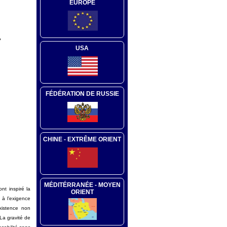
EUROPE
»
USA
FÉDÉRATION DE RUSSIE
CHINE - EXTRÊME ORIENT
MÉDITÉRRANÉE - MOYEN
nt inspiré la
ORIENT
 à l’exigence
xistence non
 La gravité de