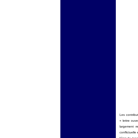
Les contribu
« lettre ouv
largement r
conflictuelle