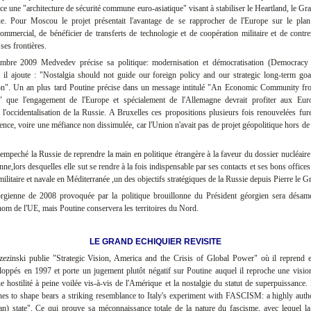
ace une "architecture de sécurité commune euro-asiatique" visant à stabiliser le Heartland, le Gr
que. Pour Moscou le projet présentait l'avantage de se rapprocher de l'Europe sur le plan 
mmercial, de bénéficier de transferts de technologie et de coopération militaire et de contre
ses frontières.
mbre 2009 Medvedev précise sa politique: modernisation et démocratisation (Democracy
t il ajoute : "Nostalgia should not guide our foreign policy and our strategic long-term goa
on". Un an plus tard Poutine précise dans un message intitulé "An Economic Community fr
" que l'engagement de l'Europe et spécialement de l'Allemagne devrait profiter aux Eur
l'occidentalisation de la Russie. A Bruxelles ces propositions plusieurs fois renouvelées fure
rence, voire une méfiance non dissimulée, car l'Union n'avait pas de projet géopolitique hors de 
 empeché la Russie de reprendre la main en politique étrangère à la faveur du dossier nucléaire 
enne,lors desquelles elle sut se rendre à la fois indispensable par ses contacts et ses bons offices
ilitaire et navale en Méditerranée ,un des objectifs stratégiques de la Russie depuis Pierre le G
orgienne de 2008 provoquée par la politique brouillonne du Président géorgien sera désam
om de l'UE, mais Poutine conservera les territoires du Nord.
LE GRAND ECHIQUIER REVISITE
ezinski publie "Strategic Vision, America and the Crisis of Global Power" où il reprend et
oppés en 1997 et porte un jugement plutôt négatif sur Poutine auquel il reproche une vision
ne hostilité à peine voilée vis-à-vis de l'Amérique et la nostalgie du statut de superpuissance. I
hes to shape bears a striking resemblance to Italy's experiment with FASCISM: a highly autho
rian) state". Ce qui prouve sa méconnaissance totale de la nature du fascisme, avec lequel la 