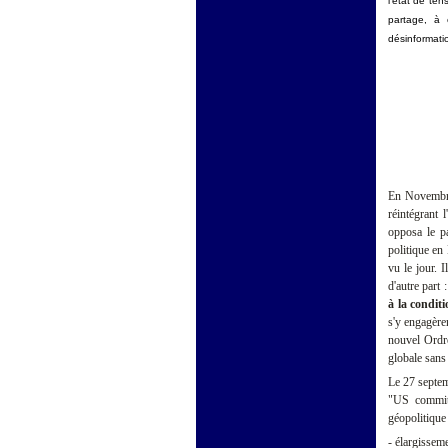
l'état de te
partage, à
désinformati
En Novembre
réintégrant 
opposa le p
politique en
vu le jour. 
d'autre part
à la condit
s'y engagère
nouvel Ordr
globale sans 
Le 27 septem
"US commite
géopolitique
- élargissem