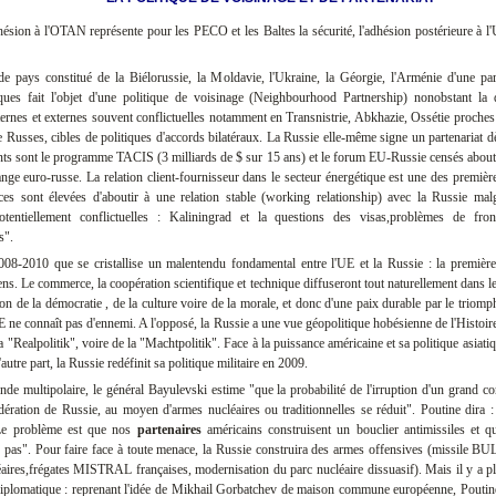
sion à l'OTAN représente pour les PECO et les Baltes la sécurité, l'adhésion postérieure à l
 pays constitué de la Biélorussie, la Moldavie, l'Ukraine, la Géorgie, l'Arménie d'une pa
iques fait l'objet d'une politique de voisinage (Neighbourhood Partnership) nonobstant la 
nternes et externes souvent conflictuelles notamment en Transnistrie, Abkhazie, Ossétie
proches
e Russes, cibles de politiques d'accords bilatéraux.
La Russie elle-même signe un partenariat 
nts sont le programme TACIS (3 milliards de $ sur 15 ans) et le forum EU-Russie censés about
ange euro-russe. La relation client-fournisseur dans le secteur énergétique est une des premiè
es sont élevées d'aboutir à une relation stable (working relationship) avec la Russie mal
otentiellement conflictuelles : Kaliningrad et la questions des visas,problèmes de fron
s".
008-2010 que se cristallise un malentendu fondamental entre l'UE et la Russie : la premièr
ens. Le commerce, la coopération scientifique et technique diffuseront tout naturellement dans le
ion de la démocratie , de la culture voire de la morale, et donc d'une paix durable par le triomph
E ne connaît pas d'ennemi. A l'opposé, la Russie a une vue géopolitique hobésienne de l'Histoir
a "Realpolitik", voire de la "Machtpolitik". Face à la puissance américaine et sa politique asiati
'autre part, la Russie redéfinit sa politique militaire en 2009.
e multipolaire, le général Bayulevski estime "que la probabilité de l'irruption d'un grand conf
dération de Russie, au moyen d'armes nucléaires ou traditionnelles se réduit". Poutine dira :
Le problème est que nos
partenaires
américains construisent un bouclier antimissiles et q
 pas". Pour faire face à toute menace, la Russie construira des armes offensives (missile 
aires,frégates MISTRAL françaises, modernisation du parc nucléaire dissuasif).
Mais il y a p
diplomatique : reprenant l'idée de Mikhail Gorbatchev de maison commune européenne, Pouti