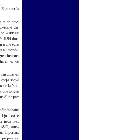
'UE promet la
rt et de pays
diversité des
 de la Russie
dès 1994 dont
ir à une zone
res au monde.
gré plusieurs
tières et de
e raisonne en
 corps social
e de la "soft
e, une longue
que d'une part
lit militaire
 "Quel est le
ue nous n'en
BULAVO, sous-
lus important
ne propose de