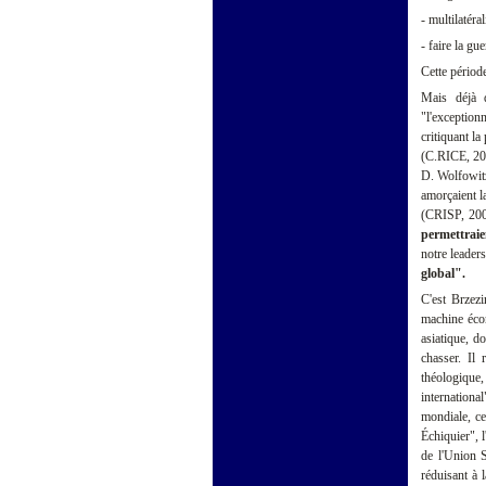
- multilatér
- faire la g
Cette période
Mais déjà d
"l'exception
critiquant la
(C.RICE, 20
D. Wolfowitz
amorçaient la
(CRISP, 2000
permettraie
notre leader
global".
C'est Brzezi
machine écon
asiatique, d
chasser. Il
théologique
internation
mondiale, ce
Échiquier", l
de l'Union S
réduisant à 