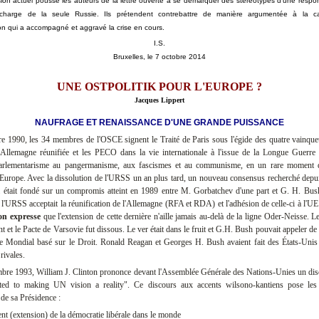
nsion actuel pousse les auteurs de la lettre ouverte à se démarquer des stéréotypes d'une respon
 charge de la seule Russie. Ils prétendent contrebattre de manière argumentée à la 
on qui a accompagné et aggravé la crise en cours.
I.S.
Bruxelles, le 7 octobre 2014
UNE OSTPOLITIK POUR L'EUROPE ?
Jacques Lippert
NAUFRAGE ET RENAISSANCE D'UNE GRANDE PUISSANCE
 1990, les 34 membres de l'OSCE signent le Traité de Paris sous l'égide des quatre vainque
l'Allemagne réunifiée et les PECO dans la vie internationale à l'issue de la Longue Guerr
arlementarisme au pangermanisme, aux fascismes et au communisme, en un rare moment de
 Europe. Avec la dissolution de l'URSS un an plus tard, un nouveau consensus recherché depu
Il était fondé sur un compromis atteint en 1989 entre M. Gorbatchev d'une part et G. H. Bus
 : l'URSS acceptait la réunification de l'Allemagne (RFA et RDA) et l'adhésion de celle-ci à l'U
ion expresse
que l'extension de cette dernière n'aille jamais au-delà de la ligne Oder-Neisse. L
nt et le Pacte de Varsovie fut dissous. Le ver était dans le fruit et G.H. Bush pouvait appeler d
e Mondial basé sur le Droit. Ronald Reagan et Georges H. Bush avaient fait des États-Unis 
rivales.
bre 1993, William J. Clinton prononce devant l'Assemblée Générale des Nations-Unies un disc
d to making UN vision a reality". Ce discours aux accents wilsono-kantiens pose les
 de sa Présidence :
ent (extension) de la démocratie libérale dans le monde