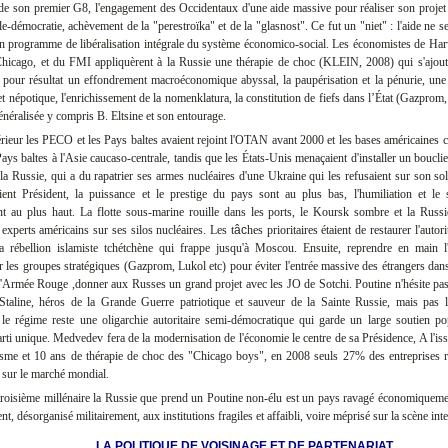
 de son premier G8, l'engagement des Occidentaux d'une aide massive pour réaliser son projet 
le-démocratie, achèvement de la "perestroïka" et de la "glasnost". Ce fut un "niet" : l'aide ne s
n programme de libéralisation intégrale du système économico-social. Les économistes de Har
Chicago, et du FMI appliquèrent à la Russie une thérapie de choc (KLEIN, 2008) qui s'ajout
t pour résultat un effondrement macroéconomique abyssal, la paupérisation et la pénurie, une 
et népotique, l'enrichissement de la nomenklatura, la constitution de fiefs dans l’État (Gazprom, 
énéralisée y compris B. Eltsine et son entourage.
rieur les PECO et les Pays baltes avaient rejoint l'OTAN avant 2000 et les bases américaines ce
ays baltes à l'Asie caucaso-centrale, tandis que les États-Unis menaçaient d'installer un bouclie
 la Russie, qui a du rapatrier ses armes nucléaires d'une Ukraine qui les refusaient sur son so
ient Président, la puissance et le prestige du pays sont au plus bas, l'humiliation et le 
nt au plus haut. La flotte sous-marine rouille dans les ports, le Koursk sombre et la Rus
 experts américains sur ses silos nucléaires. Les
t
âc
hes
prioritaires étaient de restaurer l'autorit
la rébellion islamiste tchétchène qui frappe jusqu'à Moscou. Ensuite, reprendre en main l
er les groupes stratégiques (Gazprom, Lukol etc) pour éviter l'entrée massive des étrangers dans 
l'Armée Rouge ,donner aux Russes un grand projet avec les JO de Sotchi. Poutine n'hésite pas 
Staline, héros de la Grande Guerre patriotique et sauveur de la Sainte Russie, mais pas le
e régime reste une oligarchie autoritaire semi-démocratique qui garde un large soutien po
arti unique. Medvedev fera de la modernisation de l'économie le centre de sa Présidence, A l'is
me et 10 ans de thérapie de choc des "Chicago boys", en 2008 seuls 27% des entreprises ru
 sur le marché mondial.
troisième millénaire la Russie que prend un Poutine non-élu est un pays ravagé économiquem
ent, désorganisé militairement, aux institutions fragiles et affaibli, voire méprisé sur la scène int
LA POLITIQUE DE VOISINAGE ET DE PARTENARIAT