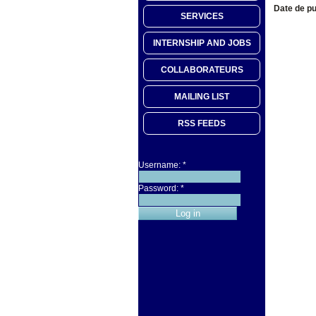
Date de pu
SERVICES
INTERNSHIP AND JOBS
COLLABORATEURS
MAILING LIST
RSS FEEDS
Username:
*
Password:
*