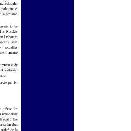
and Échiquier
politique et
r la pression
 needs to be
l is Russia's
om Lisbon to
opéens, sans
nt accuellies
s'en remettre
iranien et de
 et réaffirmer
rand.
orcée par N.
 précise les
 nationaliste
l écrit :"The
ritarian (but
réalité de la