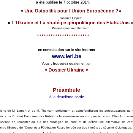
a été publiée le 7 octobre 2014.
«
Une Ostpolitik pour l'Union Européenne ?
»
Jacques Lippert
«
L'Ukraine et La stratégie géopolitique des
Et
ats-Unis
Pierre-Emmanuel Thomann
******************************
en consultation sur le site Internet
www.ieri.be
Vous y trouverez également un
« Dossier Ukraine »
Préambule
à la deuxième partie
tions de M. Lippert et de M. Thomann prolongent et approfondissent les préoccupations qui o
erte » de l'Institut Européen des Relations Internationales en son premier envoi. Elles font suite
essentie de remonter au but des stratégies de crise et de définir une alternative de coe
 entre l'Europe de l'Ouest et la Fédération Russe fondée sur des intérêts de sécurité réciproques.