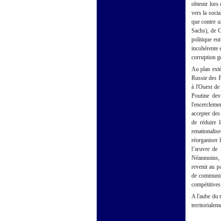
obtenir lors
vers la socia
que contre u
Sachs), de 
politique eu
incohérente 
corruption g
Au plan exté
Russie des P
à l'Ouest de
Poutine dev
l'encercleme
accepter des
de réduire 
renationalis
réorganiser 
l’œuvre de 
Néanmoins, l
revenir au p
de communis
compétitives
A l'aube du 
territorialem