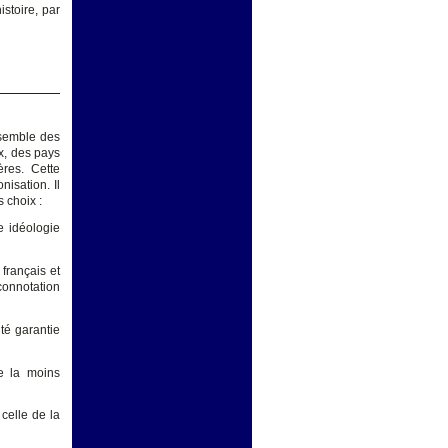
istoire, par
nsemble des
x, des pays
ères. Cette
nisation. Il
 choix :
e idéologie
 français et
connotation
ité garantie
ue la moins
 celle de la