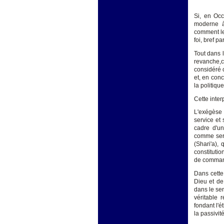
Si, en Occ
moderne à
comment le 
foi, bref p
Tout dans 
revanche,
considéré c
et, en con
la politique
Cette inter
L'exégèse 
service et 
cadre d'un
comme serv
(Shari'a),
constituti
de comman
Dans cette 
Dieu et de
dans le se
véritable 
fondant l'é
la passivit