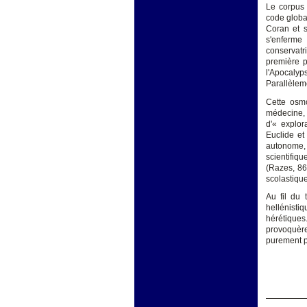
Le corpus 
code global
Coran et s
s'enferme
conservatri
première ph
l'Apocalyp
Parallèleme
Cette osmo
médecine,
d'« explor
Euclide et
autonome, 
scientifiq
(Razes, 86
scolastique
Au fil du 
hellénist
hérétique
provoquère
purement p