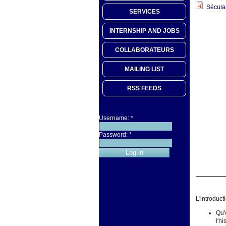
Sécular
SERVICES
INTERNSHIP AND JOBS
COLLABORATEURS
MAILING LIST
RSS FEEDS
Username:
*
Password:
*
L'introduct
Qu'
l'h