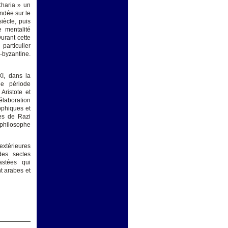
Charia » un
ondée sur le
iècle, puis
 mentalité
Durant cette
 particulier
-byzantine.
XI, dans la
de période
Aristote et
élaboration
ophiques et
res de Razi
 philosophe
extérieures
des sectes
astées qui
t arabes et