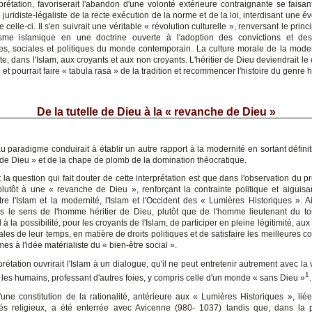
prétation, favoriserait l'abandon d'une volonté extérieure contraignante se faisan
 juridiste-légaliste de la recte exécution de la norme et de la loi, interdisant une é
e celle-ci. Il s'en suivrait une véritable « révolution culturelle », renversant le princ
sme islamique en une doctrine ouverte à l'adoption des convictions et des 
lles, sociales et politiques du monde contemporain. La culture morale de la modern
te, dans l'Islam, aux croyants et aux non croyants. L'héritier de Dieu deviendrait le
t pourrait faire « tabula rasa » de la tradition et recommencer l'histoire du genre 
De la tutelle de Dieu à la « revanche de Dieu »
 paradigme conduirait à établir un autre rapport à la modernité en sortant défini
e de Dieu » et de la chape de plomb de la domination théocratique.
la question qui fait douter de cette interprétation est que dans l'observation du p
plutôt à une « revanche de Dieu », renforçant la contrainte politique et aiguisant
ntre l'Islam et la modernité, l'Islam et l'Occident des « Lumières Historiques ». A
ns le sens de l'homme héritier de Dieu, plutôt que de l'homme lieutenant du to
à la possibilité, pour les croyants de l'Islam, de participer en pleine légitimité, aux
es de leur temps, en matière de droits politiques et de satisfaire les meilleures c
mes à l'idée matérialiste du « bien-être social ».
prétation ouvrirait l'Islam à un dialogue, qu'il ne peut entretenir autrement avec la
1
 les humains, professant d'autres foies, y compris celle d'un monde « sans Dieu »
d'une constitution de la rationalité, antérieure aux « Lumières Historiques », liée
s religieux, a été enterrée avec Avicenne (980- 1037) tandis que, dans la 