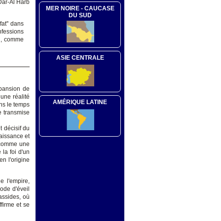
 Dar-Al Harb
MER NOIRE - CAUCASE
DU SUD
at'' dans
nfessions
ad, comme
ASIE CENTRALE
xpansion de
 une réalité
AMÉRIQUE LATINE
ans le temps
ne transmise
t décisif du
naissance et
re comme une
la foi d'un
n l'origine
e l'empire,
iode d'éveil
assides, où
ffirme et se