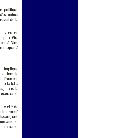
n politique
d'examiner
réveil de la
eu » ou, en
 peut-être
homme à Dieu
n rapport à
e, implique
cela dans le
 de l'homme
de la loi »
es, dans la
réceptes et
la « cité de
 interprété
issant, une
 humaine et
oumission et