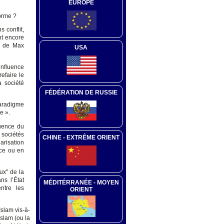
EUROPE
orme ?
 conflit,
nt encore
n de Max
USA
'influence
efaire le
 société
FÉDÉRATION DE RUSSIE
aradigme
e ».
luence du
 sociétés
CHINE - EXTRÊME ORIENT
arisation
ance ou en
ux'' de la
ns l’État
MÉDITÉRRANÉE - MOYEN
ntre les
ORIENT
Islam vis-à-
slam (ou la