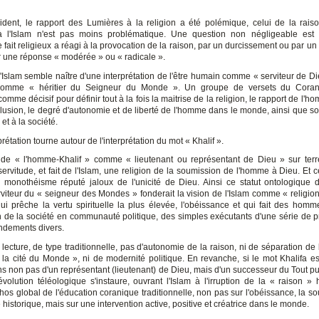
ident, le rapport des Lumières à la religion a été polémique, celui de la raiso
 l'Islam n'est pas moins problématique. Une question non négligeable est 
fait religieux a réagi à la provocation de la raison, par un durcissement ou par un 
ar une réponse « modérée » ou « radicale ».
l'Islam semble naître d'une interprétation de l'être humain comme « serviteur de Di
comme « héritier du Seigneur du Monde ». Un groupe de versets du Coran,
omme décisif pour définir tout à la fois la maitrise de la religion, le rapport de l'
clusion, le degré d'autonomie et de liberté de l'homme dans le monde, ainsi que so
 et à la société.
prétation tourne autour de l'interprétation du mot « Khalif ».
de « l'homme-Khalif » comme « lieutenant ou représentant de Dieu » sur terr
servitude, et fait de l'Islam, une religion de la soumission de l'homme à Dieu. Et 
 monothéisme réputé jaloux de l'unicité de Dieu. Ainsi ce statut ontologique
iteur du « seigneur des Mondes » fonderait la vision de l'Islam comme « religion 
 qui prêche la vertu spirituelle la plus élevée, l'obéissance et qui fait des homm
on de la société en communauté politique, des simples exécutants d'une série de p
dements divers.
lecture, de type traditionnelle, pas d'autonomie de la raison, ni de séparation de 
 la cité du Monde », ni de modernité politique. En revanche, si le mot Khalifa est
ns non pas d'un représentant (lieutenant) de Dieu, mais d'un successeur du Tout pu
révolution téléologique s'instaure, ouvrant l'Islam à l'irruption de la « raison »
thos global de l'éducation coranique traditionnelle, non pas sur l'obéissance, la s
é historique, mais sur une intervention active, positive et créatrice dans le monde.