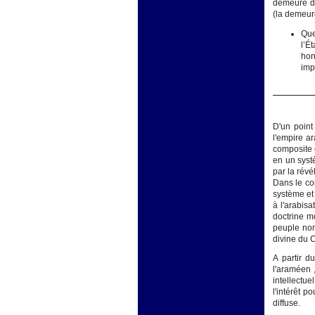
demeure de 
(la demeur
Que
l’É
hon
imp
D'un point
l'empire ar
composite e
en un systè
par la révé
Dans le con
système et 
à l'arabisa
doctrine m
peuple nom
divine du 
A partir d
l'araméen ,
intellectu
l'intérêt p
diffuse.