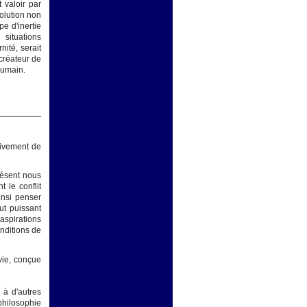
t valoir par
volution non
ipe d'inertie
situations
ité, serait
 créateur de
humain.
tivement de
résent nous
 le conflit
insi penser
ut puissant
 aspirations
onditions de
 vie, conçue
.
 à d'autres
philosophie