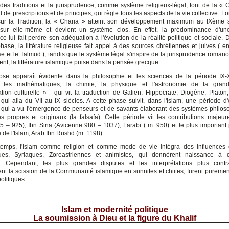
des traditions et la jurisprudence, comme système religieux-légal, font de la « 
 de prescriptions et de principes, qui règle tous les aspects de la vie collective. F
ur la Tradition, la « Charia » atteint son développement maximum au IXème s
 sur elle-même et devient un système clos. En effet, la prédominance d'une
ce lui fait perdre son adéquation à l'évolution de la réalité politique et sociale. 
ase, la littérature religieuse fait appel à des sources chrétiennes et juives ( en
se et le Talmud ), tandis que le système légal s'inspire de la jurisprudence romano
nt, la littérature islamique puise dans la pensée grecque.
se apparaît évidente dans la philosophie et les sciences de la période IX-
 les mathématiques, la chimie, la physique et l'astronomie de la gran
ation culturelle » - qui vit la traduction de Galien, Hippocrate, Diogène, Platon, 
 qui alla du VII au IX siècles. A cette phase suivit, dans l'Islam, une période d'
qui a vu l'émergence de penseurs et de savants élaborant des systèmes philos
ues propres et originaux (la falsafa). Cette période vit les contributions majeu
5 – 925), Ibn Sina (Avicenne 980 – 1037), Farabi ( m. 950) et le plus important
 de l'Islam, Arab Ibn Rushd (m. 1198).
temps, l'Islam comme religion et comme mode de vie intégra des influences 
iques, Syriaques, Zoroastriennes et animistes, qui donnèrent naissance à 
s. Cependant, les plus grandes disputes et les interprétations plus contr
nt la scission de la Communauté islamique en sunnites et chiites, furent puremen
olitiques.
Islam et modernité politique
La soumission à Dieu et la figure du Khalif