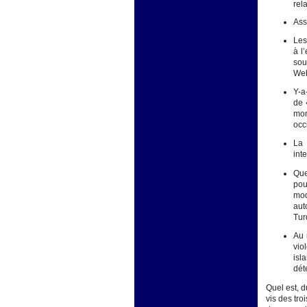
rel
Ass
Les
à l
sou
Web
Y-a
de 
mon
occ
La 
int
Que
pou
mod
aut
Tur
Au 
vio
isl
dét
Quel est, d
vis des tr