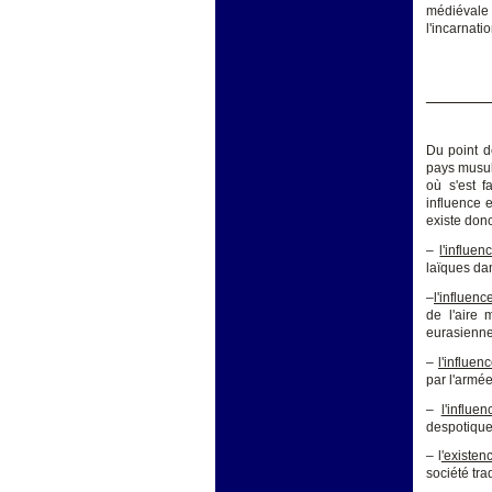
médiévale c
l'incarnati
Du point d
pays musul
où s'est f
influence e
existe donc
–
l'influe
laïques dan
–
l'influenc
de l'aire 
eurasienne
–
l'influen
par l'armée
–
l'influe
despotique 
– l
'existen
société tra