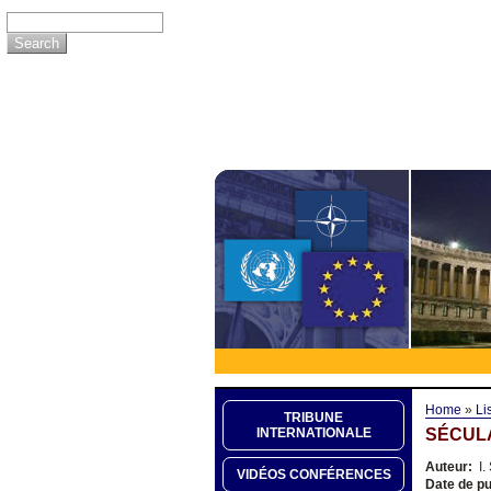
Home
»
Li
TRIBUNE
SÉCULA
INTERNATIONALE
Auteur:
I.
VIDÉOS CONFÉRENCES
Date de pu