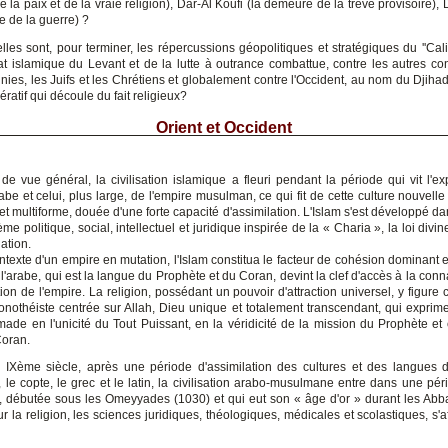
la paix et de la vraie religion), Dar-Al Koufi (la demeure de la trêve provisoire),
e de la guerre) ?
lles sont, pour terminer, les répercussions géopolitiques et stratégiques du ''Calif
tat islamique du Levant et de la lutte à outrance combattue, contre les autres co
nies, les Juifs et les Chrétiens et globalement contre l'Occident, au nom du Djih
ératif qui découle du fait religieux?
Orient et Occident
 de vue général, la civilisation islamique a fleuri pendant la période qui vit l'e
abe et celui, plus large, de l'empire musulman, ce qui fit de cette culture nouvelle
t multiforme, douée d'une forte capacité d'assimilation. L'Islam s'est développé d
me politique, social, intellectuel et juridique inspirée de la « Charia », la loi divi
lation.
texte d'un empire en mutation, l'Islam constitua le facteur de cohésion dominant e
l'arabe, qui est la langue du Prophète et du Coran, devint la clef d'accès à la con
tion de l'empire. La religion, possédant un pouvoir d'attraction universel, y figu
onothéiste centrée sur Allah, Dieu unique et totalement transcendant, qui exprime 
ade en l'unicité du Tout Puissant, en la véridicité de la mission du Prophète et e
Coran.
u IXème siècle, après une période d'assimilation des cultures et des langues d
 le copte, le grec et le latin, la civilisation arabo-musulmane entre dans une pér
el, débutée sous les Omeyyades (1030) et qui eut son « âge d'or » durant les Abb
our la religion, les sciences juridiques, théologiques, médicales et scolastiques, s'a