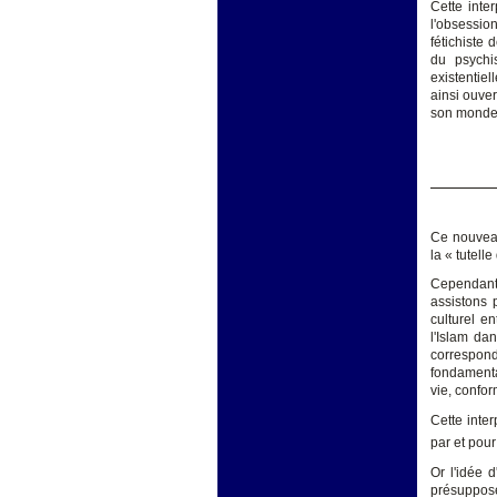
Cette inter
l'obsession
fétichiste d
du psychi
existentie
ainsi ouver
son monde e
Ce nouveau
la « tutell
Cependant 
assistons 
culturel e
l'Islam da
correspond 
fondamental
vie, confor
Cette inter
par et pour
Or l'idée 
présupposé