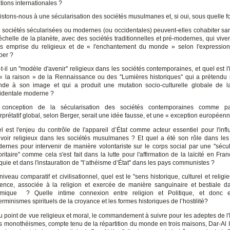
ations internationales ?
istons-nous à une sécularisation des sociétés musulmanes et, si oui, sous quelle f
 sociétés sécularisées ou modernes (ou occidentales) peuvent-elles cohabiter sans
’échelle de la planète, avec des sociétés traditionnelles et pré-modernes, qui vive
s emprise du religieux et de « l'enchantement du monde » selon l'expressio
er ?
-t-il un ''modèle d'avenir'' religieux dans les sociétés contemporaines, et quel est l
« la raison » de la Rennaissance ou des ''Lumières historiques'' qui a prétendu r
de à son image et qui a produit une mutation socio-culturelle globale de la
identale moderne ?
conception de la sécularisation des sociétés contemporaines comme p
erprétatif global, selon Berger, serait une idée fausse, et une « exception européenn
l est l'enjeu du contrôle de l'appareil d’État comme acteur essentiel pour l'inf
voir religieux dans les sociétés musulmanes ? Et quel a été son rôle dans les
ernes pour intervenir de manière volontariste sur le corps social par une ''sécul
oritaire'' comme cela s'est fait dans la lutte pour l'affirmation de la laïcité en Fr
quie et dans l'instauration de ''l’athéisme d’État'' dans les pays communistes ?
niveau comparatif et civilisationnel, quel est le ''sens historique, culturel et religie
lence, associée à la religion et exercée de manière sanguinaire et bestiale da
amique ? Quelle intime connexion entre religion et Politique, et donc e
erminismes spirituels de la croyance et les formes historiques de l’hostilité?
u point de vue religieux et moral, le commandement à suivre pour les adeptes de l'
ois monothéismes, compte tenu de la répartition du monde en trois maisons, Dar-Al I