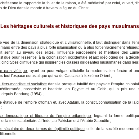
hrétienne le rapport de la foi et de la raison, a été médiatisé par celui, ouvert, d'h
on de Dieu dans le monde à travers la figure du Christ.
Les héritages culturels et historiques des pays musulmans
e vue de la dimension stratégique et civilisationnelle, il faut distinguer dans l'e
mans entre des pays à plus forte islamisation ou à plus fort enracinement religieu
ait sentir, au niveau des élites, l'influence européenne et l'héritage des Lumi
st due pour l'essentiel à la colonisation occidentale et aux idéologies de la décolo
 cinq types d'influence qui inspirent les classes dirigeantes musulmanes dans leurs
nce ex soviétique
, ayant eu pour vulgate officielle la modernisation forcée et un
s tout l'espace eurasiatique qui va du Caucase à l'extrême Orient ;
e tiers-mondiste et socialiste
dans la presque totalité des pays de l'empire colonial
méditerranée, nasseriste et baasiste, en Egypte et au Golfe, qui a pris une 
 depuis Bandung (1954) ;
ce étatique de l'empire ottoman
et, avec Ataturk, la constitutionnalisation de la laïc
 ;
nce démocratique et libérale de l'empire britannique
, léguant la forme politiq
et la moins autoritaire à l'Inde, au Pakistan et à l'Arabie Saoudite ;
ce séculaire de deux formes de légitimité politique
, celle de la société moderne et
ditionnelle.